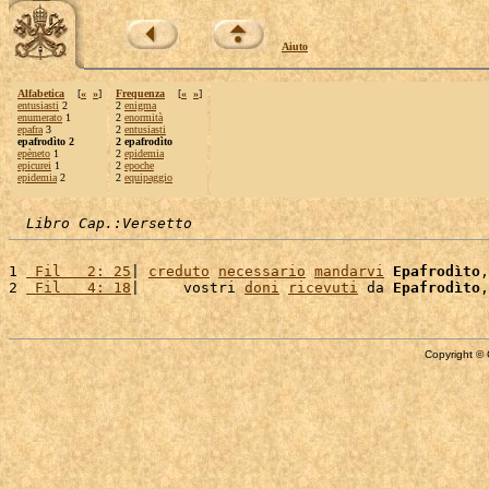
Aiuto
Alfabetica
[
«
»
]
Frequenza
[
«
»
]
entusiasti
2
2
enigma
enumerato
1
2
enormità
epafra
3
2
entusiasti
epafrodìto 2
2 epafrodìto
epèneto
1
2
epidemia
epicurei
1
2
epoche
epidemia
2
2
equipaggio
Libro Cap.:Versetto
1 
 Fil   2: 25
| 
creduto
necessario
mandarvi
Epafrodìto
,
2 
 Fil   4: 18
|     vostri 
doni
ricevuti
 da 
Epafrodìto
,
Copyright © 