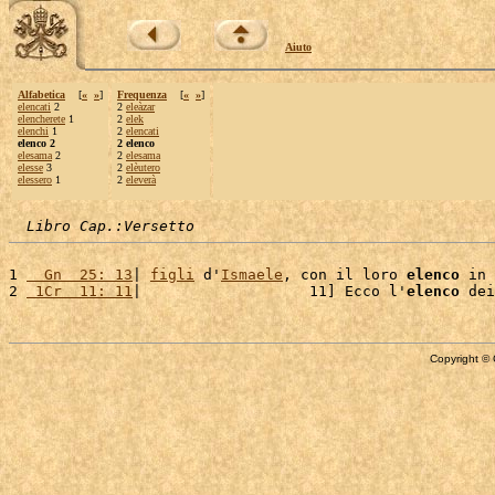
Aiuto
Alfabetica
[
«
»
]
Frequenza
[
«
»
]
elencati
2
2
eleàzar
elencherete
1
2
elek
elenchi
1
2
elencati
elenco 2
2 elenco
elesama
2
2
elesama
elesse
3
2
elèutero
elessero
1
2
eleverà
Libro Cap.:Versetto
1 
  Gn  25: 13
| 
figli
 d'
Ismaele
, con il loro 
elenco
 in 
2 
 1Cr  11: 11
|                   11] Ecco l'
elenco
 dei
Copyright © 