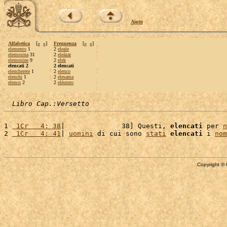
Aiuto
Alfabetica
[
«
»
]
Frequenza
[
«
»
]
elemento
1
2
eleale
elemosina
31
2
eleàzar
elemosine
9
2
elek
elencati 2
2 elencati
elencherete
1
2
elenco
elenchi
1
2
elesama
elenco
2
2
elèutero
Libro Cap.:Versetto
1 
 1Cr   4: 38
|              38] Questi, 
elencati
 per 
n
2 
 1Cr   4: 41
| 
uomini
 di cui sono 
stati
elencati
 i 
nom
Copyright © 