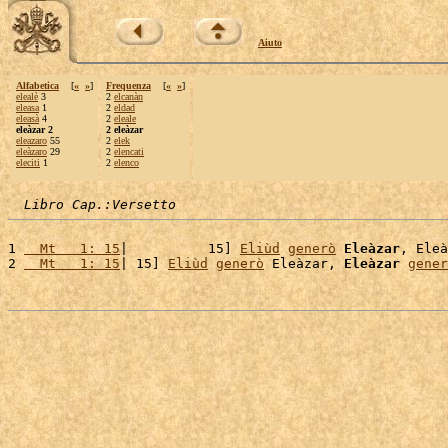
Aiuto
Alfabetica
[
«
»
]
Frequenza
[
«
»
]
elealè
3
2
elcanàn
eleasa
1
2
eldad
eleasà
4
2
eleale
eleàzar 2
2 eleàzar
eleazaro
55
2
elek
eleàzaro
29
2
elencati
eleciti
1
2
elenco
Libro Cap.:Versetto
1 
  Mt   1: 15
|          15] 
Eliùd
generò
Eleàzar
, Eleà
2 
  Mt   1: 15
| 15] 
Eliùd
generò
 Eleàzar, 
Eleàzar
gener