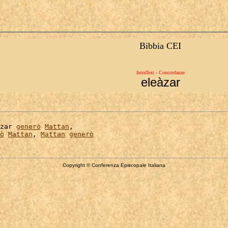
Bibbia CEI
IntraText - Concordanze
eleàzar
zar 
generò
Mattan
,

ò
Mattan
, 
Mattan
generò
Copyright © Conferenza Episcopale Italiana