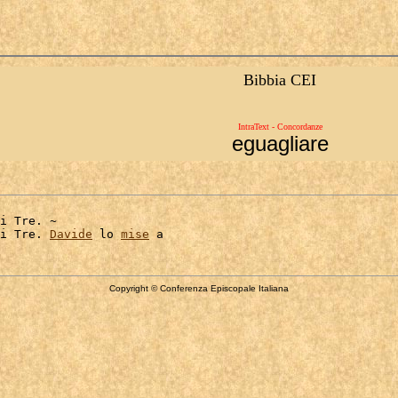
Bibbia CEI
IntraText - Concordanze
eguagliare
i Tre. ~

i Tre. 
Davide
 lo 
mise
Copyright © Conferenza Episcopale Italiana