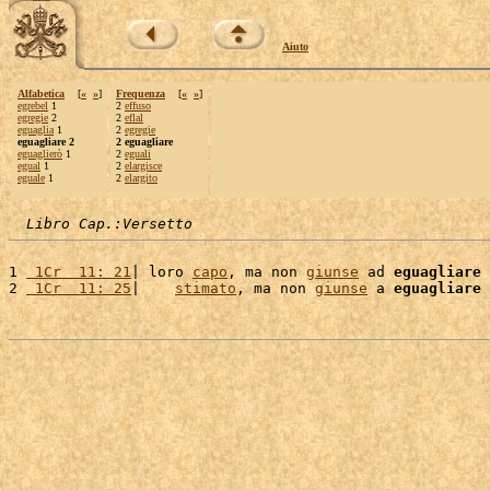
Aiuto
Alfabetica
[
«
»
]
Frequenza
[
«
»
]
egrebel
1
2
effuso
egregie
2
2
eflal
eguaglia
1
2
egregie
eguagliare 2
2 eguagliare
eguaglierò
1
2
eguali
egual
1
2
elargisce
eguale
1
2
elargito
Libro Cap.:Versetto
1 
 1Cr  11: 21
| loro 
capo
, ma non 
giunse
 ad 
eguagliare
 
2 
 1Cr  11: 25
|    
stimato
, ma non 
giunse
 a 
eguagliare
 