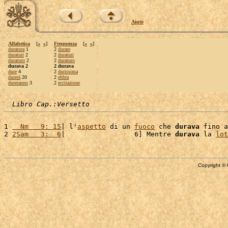
Aiuto
Alfabetica
[
«
»
]
Frequenza
[
«
»
]
duratura
1
2
durare
duraturi
2
2
duraturi
duraturo
2
2
duraturo
durava 2
2 durava
dure
4
2
durissima
durerà
20
2
ebbra
dureranno
3
2
eccitazione
Libro Cap.:Versetto
1 
  Nm   9: 15
| l'
aspetto
 di un 
fuoco
 che 
durava
 fino a
2 
2Sam   3:  6
|                 6] Mentre 
durava
 la 
lot
Copyright © 