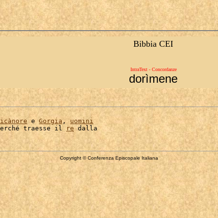
Bibbia CEI
IntraText - Concordanze
dorìmene
icànore
 e 
Gorgia
, 
uomini
erché traesse il 
re
Copyright © Conferenza Episcopale Italiana