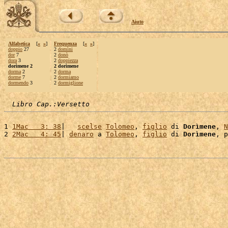
Aiuto
Alfabetica
[
«
»
]
Frequenza
[
«
»
]
doppio
27
2
domìni
dor
7
2
donò
dora
3
2
doppiezza
dorìmene 2
2 dorìmene
dorma
2
2
dorma
dorme
7
2
dormiamo
dormendo
3
2
dormiglione
Libro Cap.:Versetto
1 
1Mac   3: 38
|   
scelse
Tolomeo
, 
figlio
 di 
Dorìmene
, 
N
2 
2Mac   4: 45
| 
denaro
 a 
Tolomeo
, 
figlio
 di 
Dorìmene
, p