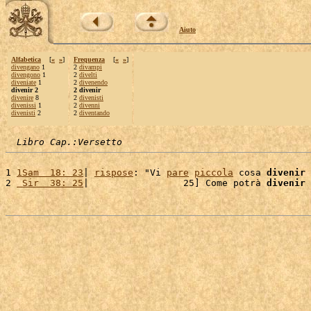
Aiuto
Alfabetica
[
«
»
]
Frequenza
[
«
»
]
divengano
1
2
divampi
divengono
1
2
divelti
diveniate
1
2
divenendo
divenir 2
2 divenir
divenire
8
2
divenisti
divenissi
1
2
divenni
divenisti
2
2
diventando
Libro Cap.:Versetto
1 
1Sam  18: 23
| 
rispose
: "Vi 
pare
piccola
 cosa 
divenir
2 
 Sir  38: 25
|                 25] Come potrà 
divenir