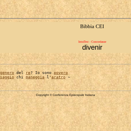
Bibbia CEI
IntraText - Concordanze
divenir
genero
 del 
re
? Io sono 
povero
saggio
 chi 
maneggia
 l'
aratro
Copyright © Conferenza Episcopale Italiana