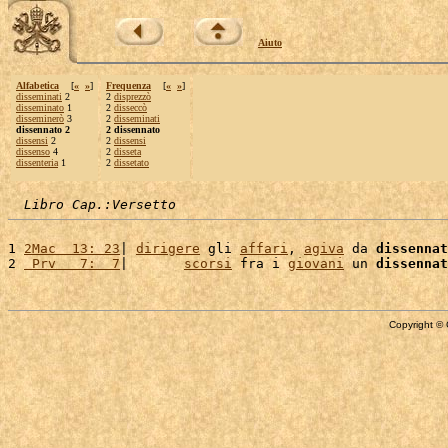
Aiuto
Alfabetica
[
«
»
]
Frequenza
[
«
»
]
disseminati
2
2
disprezzò
disseminato
1
2
disseccò
disseminerò
3
2
disseminati
dissennato 2
2 dissennato
dissensi
2
2
dissensi
dissenso
4
2
disseta
dissenteria
1
2
dissetato
Libro Cap.:Versetto
1 
2Mac  13: 23
| 
dirigere
 gli 
affari
, 
agiva
 da 
dissennat
2 
 Prv   7:  7
|       
scorsi
 fra i 
giovani
 un 
dissennat
Copyright © 