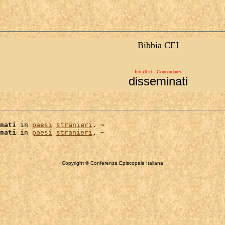
Bibbia CEI
IntraText - Concordanze
disseminati
nati
 in 
paesi
stranieri
. ~

nati
 in 
paesi
stranieri
Copyright © Conferenza Episcopale Italiana