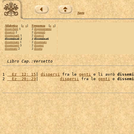
Aiuto
Alfabetica
[
«
»
]
Frequenza
[
«
»
]
disseccherò
1
2
disprezzeranno
disseccò
2
2
disprezzò
disseminarli
1
2
disseccò
disseminati 2
2 disseminati
disseminato
1
2
dissennato
disseminerò
3
2
dissensi
dissennato
2
2
disseta
Libro Cap.:Versetto
1 
  Ez  12: 15
| 
dispersi
 fra le 
genti
 e li avrò 
dissemi
2 
  Ez  20: 23
|         
dispersi
 fra le 
genti
 e 
dissemi