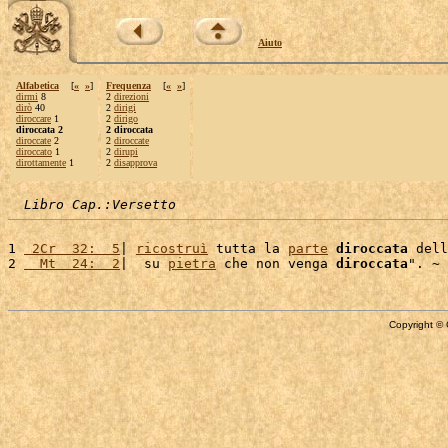
Aiuto
Alfabetica
[
«
»
]
Frequenza
[
«
»
]
dirmi
8
2
direzioni
dirò
40
2
dirigi
diroccare
1
2
dirigo
diroccata 2
2 diroccata
diroccate
2
2
diroccate
diroccato
1
2
dirupi
dirottamente
1
2
disapprova
Libro Cap.:Versetto
1 
 2Cr  32:  5
| 
ricostruì
 tutta la 
parte
diroccata
 dell
2 
  Mt  24:  2
|  su 
pietra
 che non venga 
diroccata
Copyright © 