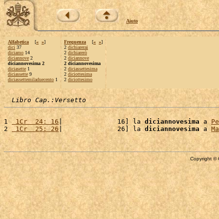
Aiuto
Alfabetica
[
«
»
]
Frequenza
[
«
»
]
dici
37
2
dichiarerai
diciamo
14
2
dichiarerò
diciannove
2
2
diciannove
diciannovesima 2
2 diciannovesima
diciasette
1
2
diciassettesima
diciassette
9
2
diciottesima
diciassettemiladuecento
1
2
diciottesimo
Libro Cap.:Versetto
1 
 1Cr  24: 16
|              16] la 
diciannovesima
 a 
Pe
2 
 1Cr  25: 26
|              26] la 
diciannovesima
 a 
Ma
Copyright © 