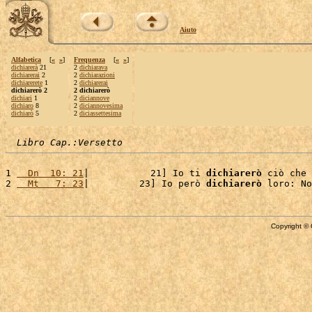
Aiuto
Alfabetica
[
«
»
]
Frequenza
[
«
»
]
dichiarerà
21
2
dichiarava
dichiarerai
2
2
dichiarazioni
dichiarerete
1
2
dichiarerai
dichiarerò 2
2 dichiarerò
dichiari
1
2
diciannove
dichiaro
8
2
diciannovesima
dichiarò
5
2
diciassettesima
Libro Cap.:Versetto
1 
  Dn  10: 21
|           21] Io ti 
dichiarerò
 ciò che 
2 
  Mt   7: 23
|         23] Io però 
dichiarerò
 loro: No
Copyright © 