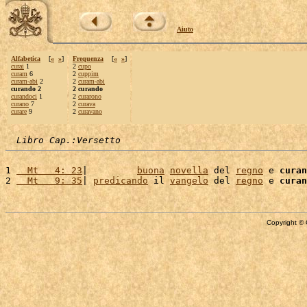
Aiuto
Alfabetica
[
«
»
]
Frequenza
[
«
»
]
curai
1
2
cupo
curam
6
2
cuppim
curam-abi
2
2
curam-abi
curando 2
2 curando
curandoci
1
2
curarono
curano
7
2
curava
curare
9
2
curavano
Libro Cap.:Versetto
1 
  Mt   4: 23
|         
buona
novella
 del 
regno
 e 
curan
2 
  Mt   9: 35
| 
predicando
 il 
vangelo
 del 
regno
 e 
curan
Copyright © 