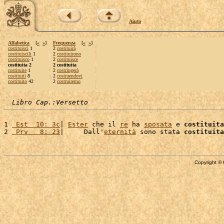
Aiuto
Alfabetica
[
«
»
]
Frequenza
[
«
»
]
costituisci
1
2
costituirà
costituiscili
1
2
costituirono
costituisco
1
2
costituisce
costituita 2
2 costituita
costituite
1
2
costringerà
costituiti
8
2
costruendovi
costituito
42
2
costruiremo
Libro Cap.:Versetto
1 
 Est  10: 3c
| 
Ester
 che il 
re
 ha 
sposata
 e 
costituita
2 
 Prv   8: 23
|     Dall'
eternità
 sono stata 
costituita
Copyright © 