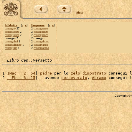
Aiuto
Alfabetica
[
«
»
]
Frequenza
[
«
»
]
consegnò
37
2
consegnerete
conseguenza
2
2
conseguenza
conseguenze
2
2
conseguenze
conseguì 2
2 conseguì
conseguirai
1
2
conseguirono
conseguiranno
1
2
conservando
conseguire
1
2
conservarono
Libro Cap.:Versetto
1 
1Mac   2: 54
| 
padre
 per lo 
zelo
dimostrato
conseguì
 l
2 
  Eb   6: 15
|   avendo 
perseverato
, 
Abramo
conseguì
 l
Copyright © 