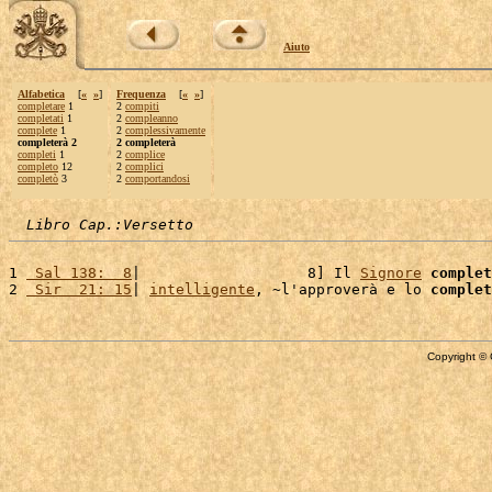
Aiuto
Alfabetica
[
«
»
]
Frequenza
[
«
»
]
completare
1
2
compiti
completati
1
2
compleanno
complete
1
2
complessivamente
completerà 2
2 completerà
completi
1
2
complice
completo
12
2
complici
completò
3
2
comportandosi
Libro Cap.:Versetto
1 
 Sal 138:  8
|                   8] Il 
Signore
complet
2 
 Sir  21: 15
| 
intelligente
, ~l'approverà e lo 
complet
Copyright © 