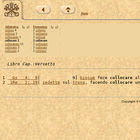
Aiuto
Alfabetica
[
«
»
]
Frequenza
[
«
»
]
colloca
4
2
collegio
collocai
2
2
collinetta
collocando
1
2
collocai
collocare 2
2 collocare
collocarono
11
2
collocarsi
collocarsi
2
2
collocato
collocarti
1
2
colmano
Libro Cap.:Versetto
1 
  Gs   4:  9
|             9] 
Giosuè
 fece 
collocare
 al
2 
 1Re   2: 19
| 
sedette
 sul 
trono
, facendo 
collocare
 un
Copyright © 