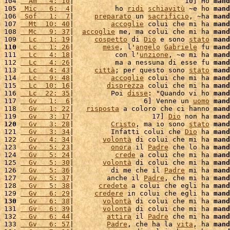
104 
  Am   4: 10
|                           10] Ho 
mand
105 
 Mic   6:  4
|          ho 
ridi
schiavitù
 ~e ho 
mand
106 
 Sof   1:  7
|     
preparato
 un 
sacrificio
, ~ha 
mand
107 
  Mt  10: 40
|         
accoglie
 colui che mi ha 
mand
108 
  Mc   9: 37
|  
accoglie
 me, ma colui che mi ha 
mand
109 
  Lc   1: 19
|     
cospetto
 di 
Dio
 e sono 
stato
mand
110
  Lc   1: 26
|       
mese
, l'
angelo
Gabriele
 fu 
mand
111 
  Lc   4: 18
|          con l'
unzione
, ~e mi ha 
mand
112 
  Lc   4: 26
|          ma a nessuna di esse fu 
mand
113 
  Lc   4: 43
|     
città
; per questo sono 
stato
mand
114 
  Lc   9: 48
|         
accoglie
 colui che mi ha 
mand
115 
  Lc  10: 16
|        
disprezza
 colui che mi ha 
mand
116 
  Lc  22: 35
|         Poi 
disse
: "Quando vi ho 
mand
117 
  Gv   1:  6
|                 6] Venne un 
uomo
mand
118 
  Gv   1: 22
|   
risposta
 a coloro che ci hanno 
mand
119 
  Gv   3: 17
|                   17] 
Dio
 non ha 
mand
120
  Gv   3: 28
|         
Cristo
, ma io sono 
stato
mand
121 
  Gv   3: 34
|         Infatti colui che 
Dio
 ha 
mand
122 
  Gv   4: 34
|       
volontà
 di colui che mi ha 
mand
123 
  Gv   5: 23
|         
onora
 il 
Padre
 che lo ha 
mand
124 
  Gv   5: 24
|          
crede
 a colui che mi ha 
mand
125 
  Gv   5: 30
|       
volontà
 di colui che mi ha 
mand
126 
  Gv   5: 36
|         di me che il 
Padre
 mi ha 
mand
127 
  Gv   5: 37
|        anche il 
Padre
, che mi ha 
mand
128 
  Gv   5: 38
|      
credete
 a colui che egli ha 
mand
129 
  Gv   6: 29
|     
credere
 in colui che egli ha 
mand
130
  Gv   6: 38
|       
volontà
 di colui che mi ha 
mand
131 
  Gv   6: 39
|       
volontà
 di colui che mi ha 
mand
132 
  Gv   6: 44
|        
attira
 il 
Padre
 che mi ha 
mand
133 
  Gv   6: 57
|        
Padre
, che ha la 
vita
, ha 
mand