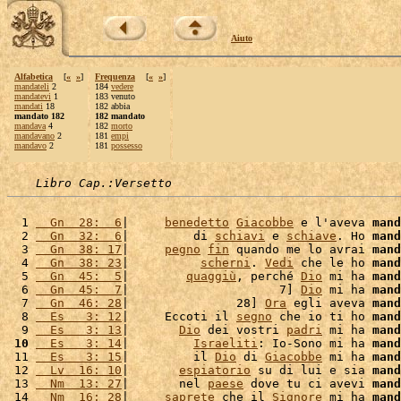
Aiuto
Alfabetica
[
«
»
]
Frequenza
[
«
»
]
mandateli
2
184
vedere
mandatevi
1
183 venuto
mandati
18
182 abbia
mandato 182
182 mandato
mandava
4
182
morto
mandavano
2
181
empi
mandavo
2
181
possesso
Libro Cap.:Versetto
  1 
  Gn  28:  6
|     
benedetto
Giacobbe
 e l'aveva 
mand
  2 
  Gn  32:  6
|         di 
schiavi
 e 
schiave
. Ho 
mand
  3 
  Gn  38: 17
|     
pegno
fin
 quando me lo avrai 
mand
  4 
  Gn  38: 23
|          
scherni
. 
Vedi
 che le ho 
mand
  5 
  Gn  45:  5
|        
quaggiù
, perché 
Dio
 mi ha 
mand
  6 
  Gn  45:  7
|                     7] 
Dio
 mi ha 
mand
  7 
  Gn  46: 28
|               28] 
Ora
 egli aveva 
mand
  8 
  Es   3: 12
|     Eccoti il 
segno
 che io ti ho 
mand
  9 
  Es   3: 13
|       
Dio
 dei vostri 
padri
 mi ha 
mand
 10
  Es   3: 14
|         
Israeliti
: Io-Sono mi ha 
mand
 11 
  Es   3: 15
|         il 
Dio
 di 
Giacobbe
 mi ha 
mand
 12 
  Lv  16: 10
|       
espiatorio
 su di lui e sia 
mand
 13 
  Nm  13: 27
|       nel 
paese
 dove tu ci avevi 
mand
 14 
  Nm  16: 28
|     
saprete
 che il 
Signore
 mi ha 
mand