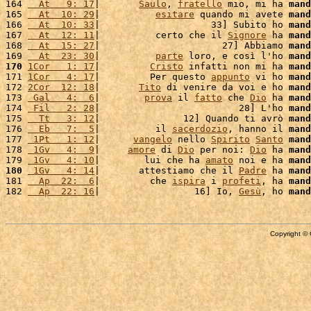
164 
  At   9: 17
|       
Saulo
, 
fratello
 mio, mi ha 
mand
165 
  At  10: 29
|          
esitare
 quando mi avete 
mand
166 
  At  10: 33
|                    33] Subito ho 
mand
167 
  At  12: 11
|          certo che il 
Signore
 ha 
mand
168 
  At  15: 27
|                      27] Abbiamo 
mand
169 
  At  23: 30
|          
parte
 loro, e così l'ho 
mand
170
1Cor   1: 17
|         
Cristo
 infatti non mi ha 
mand
171 
1Cor   4: 17
|         Per questo 
appunto
 vi ho 
mand
172 
2Cor  12: 18
|       
Tito
 di venire da voi e ho 
mand
173 
 Gal   4:  6
|        
prova
 il 
fatto
 che 
Dio
 ha 
mand
174 
 Fil   2: 28
|                         28] L'ho 
mand
175 
  Tt   3: 12
|               12] Quando ti avrò 
mand
176 
  Eb   7:  5
|          il 
sacerdozio
, hanno il 
mand
177 
 1Pt   1: 12
|      
vangelo
 nello 
Spirito
Santo
mand
178 
 1Gv   4:  9
|     
amore
 di 
Dio
 per noi: 
Dio
 ha 
mand
179 
 1Gv   4: 10
|        lui che ha 
amato
 noi e ha 
mand
180
 1Gv   4: 14
|       attestiamo che il 
Padre
 ha 
mand
181 
  Ap  22:  6
|         che 
ispira
 i 
profeti
, ha 
mand
182 
  Ap  22: 16
|                 16] Io, 
Gesù
, ho 
mand
Copyright © 