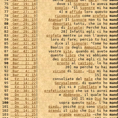
 75 
 Ger  19: 14
|         dove il 
Signore
 lo aveva 
mand
 76 
 Ger  26: 12
|        
popolo
: "Il 
Signore
 mi ha 
mand
 77 
 Ger  27:  4
|          4] e 
affida
 loro questo 
mand
 78 
 Ger  28:  9
|        
riconosciuto
 come 
profeta
mand
 79 
 Ger  28: 15
|     
Anania
! Il 
Signore
 non ti ha 
mand
 80
 Ger  29: 20
|       
deportati
 tutti, che io ho 
mand
 81 
 Ger  29: 25
|       
Dio
 di 
Israele
: Perché hai 
mand
 82 
 Ger  29: 28
|           28] Infatti egli ci ha 
mand
 83 
 Ger  29: 31
|    
profeta
 mentre io non l'avevo 
mand
 84 
 Ger  32: 23
|      loro di fare; perciò tu hai 
mand
 85 
 Ger  32: 42
|        dice il 
Signore
: "Come ho 
mand
 86 
 Ger  40: 14
|      Baalìs 
re
 degli 
Ammoniti
 ha 
mand
 87 
 Ger  42: 20
|     vostre 
vite
, quando mi avete 
mand
 88 
 Bar   1: 14
|      questo 
libro
 che vi abbiamo 
mand
 89 
 Bar   1: 21
|       dei 
profeti
 che egli ci ha 
mand
 90
 Bar   2:  9
|         
pronto
 al 
castigo
, lo ha 
mand
 91 
 Bar   2: 20
|             20] ma perché tu hai 
mand
 92 
 Bar   4:  9
|       
vicine
 di 
Sion
, ~
Dio
 mi ha 
mand
 93 
 Bar   4: 15
|                           15] Ha 
mand
 94 
  Ez  14: 22
|       consoliate del 
male
 che ho 
mand
 95 
  Ez  14: 22
|        
Gerusalemme
, di quanto ho 
mand
 96 
  Ez  17: 15
|          gli si è 
ribellato
 e ha 
mand
 97 
  Ez  38: 17
|   
profetizzarono
 che io ti avrei 
mand
 98 
  Dn   3: 95
|          e 
Abdènego
, il quale ha 
mand
 99 
  Dn   6: 23
|                23] Il mio 
Dio
 ha 
mand
100
  Dn   9: 14
|          sopra questo 
male
, l'ha 
mand
101 
  Dn  10: 11
|     
piedi
, poiché 
ora
 sono 
stato
mand
102 
  Dn  14: 37
|     
prendi
 il 
cibo
 che 
Dio
 ti ha 
mand
103 
  Gl   2: 25
|          
grande
esercito
 ~che ho 
mand