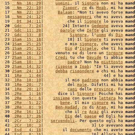
 15 
  Nm  16: 29
|     
uomini
, il 
Signore
 non mi ha 
mand
 16 
  Nm  22: 10
|        
Zippor
, 
re
 di 
Moab
, mi ha 
mand
 17 
  Nm  22: 37
|      
Balaam
: "Non ti avevo forse 
mand
 18 
  Nm  24: 12
|          
messaggeri
 che mi avevi 
mand
 19 
  Dt  34: 11
|          che il 
Signore
 lo aveva 
mand
 20
 Gdc   7: 24
|        24] Intanto 
Gedeone
 aveva 
mand
 21 
 Gdc  11: 28
|       
parole
 che 
Iefte
 gli aveva 
mand
 22 
 Gdc  13:  8
|           
Signore
, l'
uomo
 di 
Dio
mand
 23 
1Sam  15: 18
|          18] Il 
Signore
 ti aveva 
mand
 24 
1Sam  25: 25
|         o mio 
signore
, che avevi 
mand
 25 
1Sam  25: 32
|         
Dio
 d'
Israele
, che ti ha 
mand
 26 
1Sam  26: 12
|     venuto su di loro un 
torpore
mand
 27 
2Sam  10:  3
|     
Credi
 tu che 
Davide
 ti abbia 
mand
 28 
2Sam  10:  3
|          
padre
? Non ha 
piuttosto
mand
 29 
2Sam  14: 32
|     
rispose
 a 
Ioab
: "Io ti avevo 
mand
 30
2Sam  24: 13
|     
debba
rispondere
 a chi mi ha 
mand
 31 
 1Re   1: 44
|                         44] e ha 
mand
 32 
 1Re  18: 10
|         il mio 
padrone
 non abbia 
mand
 33 
 1Re  20:  7
|          del 
male
. Difatti mi ha 
mand
 34 
 1Re  20: 17
|          
capi
 delle 
province
. Fu 
mand
 35 
 2Re   1: 16
|      dice il 
Signore
: Poiché hai 
mand
 36 
 2Re   5:  6
|    
insieme
 con questa 
lettera
 ho 
mand
 37 
 2Re   5: 22
|       
bene
. Il mio 
signore
 mi ha 
mand
 38 
 2Re   8:  9
|     
Ben-Hadàd
, 
re
 di 
Aram
, mi ha 
mand
 39 
 2Re  16: 11
|         che il 
re
Acaz
 gli aveva 
mand
 40
 2Re  17: 26
|         
Dio
 del 
paese
 ed Egli ha 
mand
 41 
 2Cr   7: 22
|   
servendoli
. Per questo egli ha 
mand
 42 
 2Cr  10:  3
|                    3] Lo avevano 
mand
 43 
 Esd   4: 18
|        il 
documento
 che mi avete 
mand
 44 
 Esd   8: 16
|                    16] Allora ho 
mand