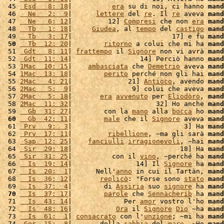
 45 
 Esd   8: 18
|          
era
 su di noi, ci hanno 
mand
 46 
  Ne   2:  9
|      
lettere
 del 
re
. Il 
re
 aveva 
mand
 47 
  Ne   6: 12
|         12] 
Compresi
 che non 
era
mand
 48 
  Tb   1: 18
|     
Giudea
, al 
tempo
 del 
castigo
mand
 49 
  Tb   3: 17
|                         17] e fu 
mand
 50
  Tb  12: 20
|        
ritorno
 a colui che mi ha 
mand
 51 
 Gdt   8: 11
| 
frattempo
 il 
Signore
 non vi avrà 
mand
 52 
 Gdt  11: 14
|                 14] Perciò hanno 
mand
 53 
1Mac  10: 15
|    
ambasciata
 che 
Demetrio
 aveva 
mand
 54 
1Mac  13: 18
|        
perito
 perché non gli hai 
mand
 55 
2Mac   4: 21
|              21] 
Antioco
, avendo 
mand
 56 
2Mac   5:  9
|               9] colui che aveva 
mand
 57 
2Mac   5: 18
|       
era
avvenuto
 per 
Eliodòro
, 
mand
 58 
2Mac  11: 32
|                     32] Ho anche 
mand
 59 
  Gb  31: 27
|        con la 
mano
 alla 
bocca
 ho 
mand
 60
  Gb  42: 11
|        
male
 che il 
Signore
 aveva 
mand
 61 
 Prv   9:  3
|                            3] Ha 
mand
 62 
 Prv  17: 11
|         
ribellione
, ~ma gli sarà 
mand
 63 
 Sap  12: 25
|    
fanciulli
irragionevoli
, ~hai 
mand
 64 
 Sir  29: 18
|                           18] Ha 
mand
 65 
 Sir  31: 25
|          con il 
vino
, ~perché ha 
mand
 66 
  Is  19: 14
|                14] Il 
Signore
 ha 
mand
 67 
  Is  20:  1
|      Nell'
anno
 in cui il Tartàn, 
mand
 68 
  Is  36: 12
|       
replicò
: "Forse sono 
stato
mand
 69 
  Is  37:  4
|        di 
Assiria
 suo 
signore
 ha 
mand
 70
  Is  37: 17
|        
parole
 che 
Sennàcherib
 ha 
mand
 71 
  Is  43: 14
|             Per 
amor
 vostro l'ho 
mand
 72 
  Is  48: 16
|           
Ora
 il 
Signore
Dio
 ~ha 
mand
 73 
  Is  61:  1
| 
consacrato
 con l'
unzione
; ~mi ha 
mand
 74 
 Ger  15:  8
|       della 
sabbia
 del 
mare
. ~Ho 
mand