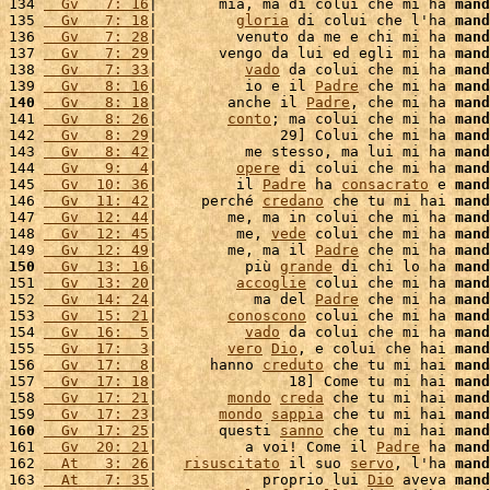
134 
  Gv   7: 16
|       mia, ma di colui che mi ha 
mand
135 
  Gv   7: 18
|         
gloria
 di colui che l'ha 
mand
136 
  Gv   7: 28
|         venuto da me e chi mi ha 
mand
137 
  Gv   7: 29
|       vengo da lui ed egli mi ha 
mand
138 
  Gv   7: 33
|          
vado
 da colui che mi ha 
mand
139 
  Gv   8: 16
|          io e il 
Padre
 che mi ha 
mand
140
  Gv   8: 18
|        anche il 
Padre
, che mi ha 
mand
141 
  Gv   8: 26
|        
conto
; ma colui che mi ha 
mand
142 
  Gv   8: 29
|              29] Colui che mi ha 
mand
143 
  Gv   8: 42
|          me stesso, ma lui mi ha 
mand
144 
  Gv   9:  4
|         
opere
 di colui che mi ha 
mand
145 
  Gv  10: 36
|         il 
Padre
 ha 
consacrato
 e 
mand
146 
  Gv  11: 42
|     perché 
credano
 che tu mi hai 
mand
147 
  Gv  12: 44
|        me, ma in colui che mi ha 
mand
148 
  Gv  12: 45
|         me, 
vede
 colui che mi ha 
mand
149 
  Gv  12: 49
|        me, ma il 
Padre
 che mi ha 
mand
150
  Gv  13: 16
|          più 
grande
 di chi lo ha 
mand
151 
  Gv  13: 20
|         
accoglie
 colui che mi ha 
mand
152 
  Gv  14: 24
|           ma del 
Padre
 che mi ha 
mand
153 
  Gv  15: 21
|        
conoscono
 colui che mi ha 
mand
154 
  Gv  16:  5
|          
vado
 da colui che mi ha 
mand
155 
  Gv  17:  3
|        
vero
Dio
, e colui che hai 
mand
156 
  Gv  17:  8
|      hanno 
creduto
 che tu mi hai 
mand
157 
  Gv  17: 18
|               18] Come tu mi hai 
mand
158 
  Gv  17: 21
|        
mondo
creda
 che tu mi hai 
mand
159 
  Gv  17: 23
|       
mondo
sappia
 che tu mi hai 
mand
160
  Gv  17: 25
|       questi 
sanno
 che tu mi hai 
mand
161 
  Gv  20: 21
|          a voi! Come il 
Padre
 ha 
mand
162 
  At   3: 26
|   
risuscitato
 il suo 
servo
, l'ha 
mand
163 
  At   7: 35
|            proprio lui 
Dio
 aveva 
mand