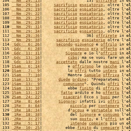
104 
  Nm  29: 13
|                   13] 
Offrirete
 in 
ol
105 
  Nm  29: 16
|     
sacrificio
espiatorio
, oltre l'
ol
106 
  Nm  29: 19
|     
sacrificio
espiatorio
, oltre l'
ol
107 
  Nm  29: 22
|     
sacrificio
espiatorio
, oltre l'
ol
108 
  Nm  29: 25
|     
sacrificio
espiatorio
, oltre l'
ol
109 
  Nm  29: 28
|     
sacrificio
espiatorio
, oltre l'
ol
110
  Nm  29: 31
|     
sacrificio
espiatorio
, oltre l'
ol
111 
  Nm  29: 34
|     
sacrificio
espiatorio
, oltre l'
ol
112 
  Nm  29: 36
|                   36] 
offrirete
 in 
ol
113 
  Nm  29: 38
|      
sacrificio
espiatorio
 oltre l'
ol
114 
 Gdc   6: 26
|      
secondo
giovenco
 e 
offrilo
 in 
ol
115 
 Gdc   6: 28
|            
giovenco
era
offerto
 in 
ol
116 
 Gdc  11: 31
|          
Signore
 e io l'
offrirò
 in 
ol
117 
 Gdc  13: 16
|           
cibo
; ma se vuoi fare un 
ol
118 
 Gdc  13: 23
|      
accettato
 dalle nostre 
mani
 l'
ol
119 
1Sam   6: 14
|           e 
offrirono
 le 
vacche
 in 
ol
120
1Sam   7:  9
|           lo 
offrì
 tutto 
intero
 in 
ol
121 
1Sam   7: 10
|           Mentre 
Samuele
offriva
 l'
ol
122 
1Sam  13:  9
|       
diede
ordine
: "Preparatemi l'
ol
123 
1Sam  13:  9
|         
comunione
". Quindi 
offrì
 l'
ol
124 
1Sam  13: 10
|           ebbe 
finito
 di 
offrire
 l'
ol
125 
1Sam  13: 12
|        
fatto
 ardito e ho 
offerto
 l'
ol
126 
2Sam  24: 22
|         
piacerà
! Ecco i 
buoi
 per l'
ol
127 
 1Re   8: 64
|       
Signore
; infatti ivi 
offrì
 l'
ol
128 
 1Re   8: 64
|            
piccolo
 per 
contenere
 l'
ol
129 
 1Re  18: 34
|           d'
acqua
 e 
versatele
 sull'
ol
130
 1Re  18: 38
|            del 
Signore
 e 
consumò
 l'
ol
131 
 2Re   3: 27
|            suo 
posto
, e l'
offrì
 in 
ol
132 
 2Re   5: 17
|            
intende
compiere
 più un 
ol
133 
 2Re  10: 25
|          ebbe 
finito
 di 
compiere
 l'
ol