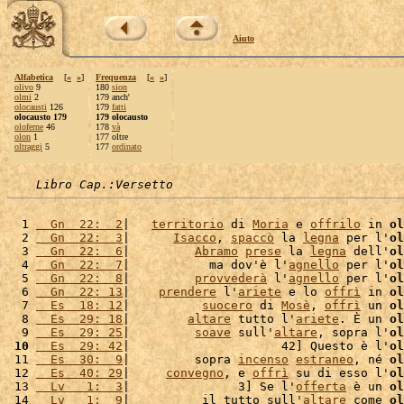
Aiuto
Alfabetica
[
«
»
]
Frequenza
[
«
»
]
olivo
9
180
sion
olmi
2
179 anch'
olocausti
126
179
fatti
olocausto 179
179 olocausto
oloferne
46
178
và
olon
1
177 oltre
oltraggi
5
177
ordinato
Libro Cap.:Versetto
  1 
  Gn  22:  2
|   
territorio
 di 
Moria
 e 
offrilo
 in 
ol
  2 
  Gn  22:  3
|      
Isacco
, 
spaccò
 la 
legna
 per l'
ol
  3 
  Gn  22:  6
|         
Abramo
prese
 la 
legna
 dell'
ol
  4 
  Gn  22:  7
|           ma dov'è l'
agnello
 per l'
ol
  5 
  Gn  22:  8
|         
provvederà
 l'
agnello
 per l'
ol
  6 
  Gn  22: 13
|    
prendere
 l'
ariete
 e lo 
offrì
 in 
ol
  7 
  Es  18: 12
|          
suocero
 di 
Mosè
, 
offrì
 un 
ol
  8 
  Es  29: 18
|        
altare
 tutto l'
ariete
. È un 
ol
  9 
  Es  29: 25
|         
soave
 sull'
altare
, sopra l'
ol
 10
  Es  29: 42
|                     42] Questo è l'
ol
 11 
  Es  30:  9
|         sopra 
incenso
estraneo
, né 
ol
 12 
  Es  40: 29
|     
convegno
, e 
offrì
 su di esso l'
ol
 13 
  Lv   1:  3
|               3] Se l'
offerta
 è un 
ol
 14 
  Lv   1:  9
|          il tutto sull'
altare
 come 
ol