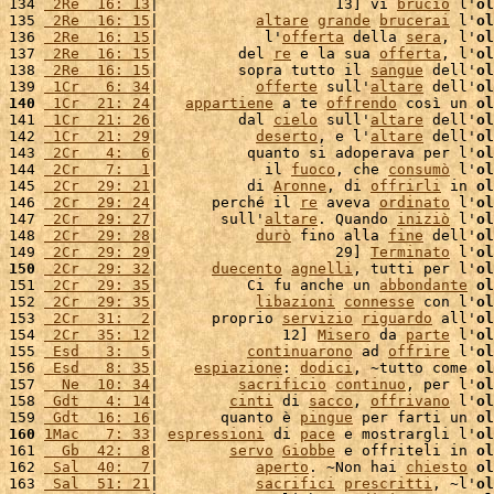
134 
 2Re  16: 13
|                    13] vi 
bruciò
 l'
ol
135 
 2Re  16: 15
|           
altare
grande
brucerai
 l'
ol
136 
 2Re  16: 15
|            l'
offerta
 della 
sera
, l'
ol
137 
 2Re  16: 15
|         del 
re
 e la sua 
offerta
, l'
ol
138 
 2Re  16: 15
|         sopra tutto il 
sangue
 dell'
ol
139 
 1Cr   6: 34
|           
offerte
 sull'
altare
 dell'
ol
140
 1Cr  21: 24
|   
appartiene
 a te 
offrendo
 così un 
ol
141 
 1Cr  21: 26
|         dal 
cielo
 sull'
altare
 dell'
ol
142 
 1Cr  21: 29
|           
deserto
, e l'
altare
 dell'
ol
143 
 2Cr   4:  6
|          quanto si adoperava per l'
ol
144 
 2Cr   7:  1
|            il 
fuoco
, che 
consumò
 l'
ol
145 
 2Cr  29: 21
|          di 
Aronne
, di 
offrirli
 in 
ol
146 
 2Cr  29: 24
|      perché il 
re
 aveva 
ordinato
 l'
ol
147 
 2Cr  29: 27
|       sull'
altare
. Quando 
iniziò
 l'
ol
148 
 2Cr  29: 28
|           
durò
 fino alla 
fine
 dell'
ol
149 
 2Cr  29: 29
|                    29] 
Terminato
 l'
ol
150
 2Cr  29: 32
|      
duecento
agnelli
, tutti per l'
ol
151 
 2Cr  29: 35
|          Ci fu anche un 
abbondante
ol
152 
 2Cr  29: 35
|           
libazioni
connesse
 con l'
ol
153 
 2Cr  31:  2
|      proprio 
servizio
riguardo
 all'
ol
154 
 2Cr  35: 12
|              12] 
Misero
 da 
parte
 l'
ol
155 
 Esd   3:  5
|          
continuarono
 ad 
offrire
 l'
ol
156 
 Esd   8: 35
|    
espiazione
: 
dodici
, ~tutto come 
ol
157 
  Ne  10: 34
|         
sacrificio
continuo
, per l'
ol
158 
 Gdt   4: 14
|        
cinti
 di 
sacco
, 
offrivano
 l'
ol
159 
 Gdt  16: 16
|       quanto è 
pingue
 per farti un 
ol
160
1Mac   7: 33
| 
espressioni
 di 
pace
 e mostrargli l'
ol
161 
  Gb  42:  8
|        
servo
Giobbe
 e offriteli in 
ol
162 
 Sal  40:  7
|           
aperto
. ~Non hai 
chiesto
ol
163 
 Sal  51: 21
|           
sacrifici
prescritti
, ~l'
ol