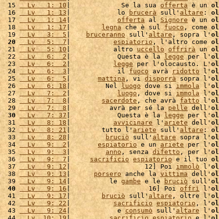
 15 
  Lv   1: 10
|             Se la sua 
offerta
 è un 
ol
 16 
  Lv   1: 13
|            lo 
brucerà
 sull'
altare
: 
ol
 17 
  Lv   1: 14
|            
offerta
 al 
Signore
 è un 
ol
 18 
  Lv   1: 17
|        
legna
 che è sul 
fuoco
, come 
ol
 19 
  Lv   3:  5
|    
bruceranno
 sull'
altare
, sopra l'
ol
 20
  Lv   5:  7
|           
espiatorio
, l'altro come 
ol
 21 
  Lv   5: 10
|           altro 
uccello
offrirà
 un 
ol
 22 
  Lv   6:  2
|            Questa è la 
legge
 per l'
ol
 23 
  Lv   6:  2
|           
legge
 per l'olocausto. L'
ol
 24 
  Lv   6:  3
|            il 
fuoco
 avrà 
ridotto
 l'
ol
 25 
  Lv   6:  5
|       
mattina
, vi 
disporrà
 sopra l'
ol
 26 
  Lv   6: 18
|         Nel 
luogo
 dove si 
immola
 l'
ol
 27 
  Lv   7:  2
|            
luogo
, dove si 
immola
 l'
ol
 28 
  Lv   7:  8
|        
sacerdote
, che avrà 
fatto
 l'
ol
 29 
  Lv   7:  8
|          avrà per sé la 
pelle
 dell'
ol
 30
  Lv   7: 37
|            Questa è la 
legge
 per l'
ol
 31 
  Lv   8: 18
|           
avvicinare
 l'
ariete
 dell'
ol
 32 
  Lv   8: 21
|        tutto l'
ariete
 sull'
altare
: 
ol
 33 
  Lv   8: 28
|         
bruciò
 sull'
altare
 sopra l'
ol
 34 
  Lv   9:  2
|       
espiatorio
 e un 
ariete
 per l'
ol
 35 
  Lv   9:  3
|         
anno
, senza 
difetto
, per l'
ol
 36 
  Lv   9:  7
|     
sacrificio
espiatorio
 e il tuo 
ol
 37 
  Lv   9: 12
|                   12] Poi 
immolò
 l'
ol
 38 
  Lv   9: 13
|      
porsero
 anche la 
vittima
 dell'
ol
 39 
  Lv   9: 14
|          le 
gambe
 e le 
bruciò
 sull'
ol
 40
  Lv   9: 16
|                    16] Poi 
offrì
 l'
ol
 41 
  Lv   9: 17
|        
bruciò
 sull'
altare
, oltre l'
ol
 42 
  Lv   9: 22
|           
sacrificio
espiatorio
, l'
ol
 43 
  Lv   9: 24
|            e 
consumò
 sull'
altare
 l'
ol
 44 
  Lv  10: 19
|          
sacrificio
espiatorio
 e l'
ol