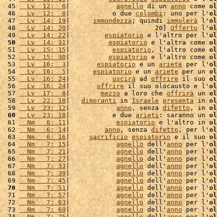
 45 
  Lv  12:  6
|            
agnello
 di un 
anno
 come 
ol
 46 
  Lv  12:  8
|           o due 
colombi
: uno per l'
ol
 47 
  Lv  14: 19
|      
immondezza
; quindi 
immolerà
 l'
ol
 48 
  Lv  14: 20
|                      20] 
Offerto
 l'
ol
 49 
  Lv  14: 22
|         
espiatorio
 e l'altro per l'
ol
 50
  Lv  14: 31
|          
espiatorio
 e l'altra come 
ol
 51 
  Lv  15: 15
|           
espiatorio
, l'altro come 
ol
 52 
  Lv  15: 30
|          
espiatorio
 e l'altro come 
ol
 53 
  Lv  16:  3
|       
espiatorio
 e un 
ariete
 per l'
ol
 54 
  Lv  16:  5
|      
espiatorio
 e un 
ariete
 per un 
ol
 55 
  Lv  16: 24
|           
uscirà
 ad 
offrire
 il suo 
ol
 56 
  Lv  16: 24
|       
offrire
 il suo olocausto e l'
ol
 57 
  Lv  17:  8
|        
mezzo
 a loro che 
offrirà
 un 
ol
 58 
  Lv  22: 18
|   
dimoranti
 in 
Israele
presenta
 in 
ol
 59 
  Lv  23: 12
|            
anno
, senza 
difetto
, in 
ol
 60
  Lv  23: 18
|           e due 
arieti
: saranno un 
ol
 61 
  Nm   6: 11
|            
espiatorio
 e l'altro in 
ol
 62 
  Nm   6: 14
|         
anno
, senza 
difetto
, per l'
ol
 63 
  Nm   6: 16
|     
sacrificio
espiatorio
 e il suo 
ol
 64 
  Nm   7: 15
|            
agnello
 dell'
anno
 per l'
ol
 65 
  Nm   7: 21
|            
agnello
 dell'
anno
 per l'
ol
 66 
  Nm   7: 27
|            
agnello
 dell'
anno
 per l'
ol
 67 
  Nm   7: 33
|            
agnello
 dell'
anno
 per l'
ol
 68 
  Nm   7: 39
|            
agnello
 dell'
anno
 per l'
ol
 69 
  Nm   7: 45
|            
agnello
 dell'
anno
 per l'
ol
 70
  Nm   7: 51
|            
agnello
 dell'
anno
 per l'
ol
 71 
  Nm   7: 57
|            
agnello
 dell'
anno
 per l'
ol
 72 
  Nm   7: 63
|            
agnello
 dell'
anno
 per l'
ol
 73 
  Nm   7: 69
|            
agnello
 dell'
anno
 per l'
ol
 74 
  Nm   7: 75
|            
agnello
 dell'
anno
 per l'
ol