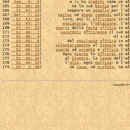
164 
 Sap   3:  6
|            e li ha 
graditi
 come un 
ol
165 
  Is  40: 16
|             né le sue 
bestie
 per l'
ol
166 
  Is  43: 23
|           neppure un 
agnello
 per l'
ol
167 
 Ger   7: 22
|       
parlai
 né 
diedi
comandi
 sull'
ol
168 
  Ez  43: 24
|         loro, poi li 
offriranno
 in 
ol
169 
  Ez  45: 17
|         
espiatorio
, l'
oblazione
, l'
ol
170
  Ez  45: 23
|      
giorni
 della 
festa
offrirà
 in 
ol
171 
  Ez  46:  2
|        
sacerdoti
offriranno
 il suo 
ol
172 
  Ez  46:  4
|                               4] L'
ol
173 
  Ez  46:  6
|           del 
novilunio
offrirà
 in 
ol
174 
  Ez  46: 12
|      
volontariamente
 al 
Signore
 un 
ol
175 
  Ez  46: 12
|      
guarda
 ad 
oriente
 e 
offrirà
 l'
ol
176 
  Ez  46: 13
|         Ogni 
giorno
 tu 
offrirai
 in 
ol
177 
  Ez  46: 14
|          al 
Signore
, la 
legge
 dell'
ol
178 
  Ez  46: 15
|          l'
olio
, ogni 
mattina
: è l'
ol
179 
  Dn   3: 38
|            né 
capo
, né 
profeta
, né 
ol
Copyright © 