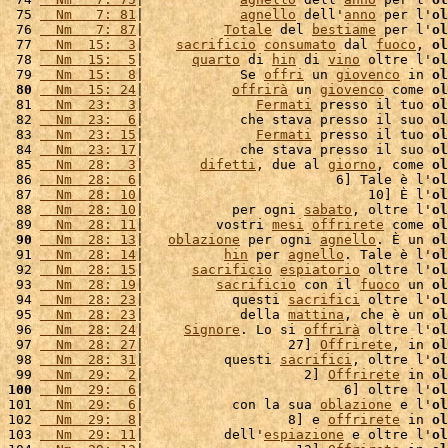
 75 
  Nm   7: 81
|            
agnello
 dell'
anno
 per l'
ol
 76 
  Nm   7: 87
|          
Totale
 del 
bestiame
 per l'
ol
 77 
  Nm  15:  3
|    
sacrificio
consumato
 dal 
fuoco
, 
ol
 78 
  Nm  15:  5
|      
quarto
 di 
hin
 di 
vino
 oltre l'
ol
 79 
  Nm  15:  8
|            Se 
offri
 un 
giovenco
 in 
ol
 80
  Nm  15: 24
|           
offrirà
 un 
giovenco
 come 
ol
 81 
  Nm  23:  3
|              
Fermati
 presso il tuo 
ol
 82 
  Nm  23:  6
|            che stava presso il suo 
ol
 83 
  Nm  23: 15
|              
Fermati
 presso il tuo 
ol
 84 
  Nm  23: 17
|            che stava presso il suo 
ol
 85 
  Nm  28:  3
|       
difetti
, due al 
giorno
, come 
ol
 86 
  Nm  28:  6
|                        6] Tale è l'
ol
 87 
  Nm  28: 10
|                            10] È l'
ol
 88 
  Nm  28: 10
|           per ogni 
sabato
, oltre l'
ol
 89 
  Nm  28: 11
|         vostri 
mesi
offrirete
 come 
ol
 90
  Nm  28: 13
|   
oblazione
 per ogni 
agnello
. È un 
ol
 91 
  Nm  28: 14
|          
hin
 per 
agnello
. Tale è l'
ol
 92 
  Nm  28: 15
|      
sacrificio
espiatorio
 oltre l'
ol
 93 
  Nm  28: 19
|         
sacrificio
 con il 
fuoco
 un 
ol
 94 
  Nm  28: 23
|           questi 
sacrifici
 oltre l'
ol
 95 
  Nm  28: 23
|            della 
mattina
, che è un 
ol
 96 
  Nm  28: 24
|     
Signore
. Lo si 
offrirà
 oltre l'
ol
 97 
  Nm  28: 27
|                  27] 
Offrirete
, in 
ol
 98 
  Nm  28: 31
|          questi 
sacrifici
, oltre l'
ol
 99 
  Nm  29:  2
|                    2] 
Offrirete
 in 
ol
100
  Nm  29:  6
|                         6] oltre l'
ol
101 
  Nm  29:  6
|           con la sua 
oblazione
 e l'
ol
102 
  Nm  29:  8
|                  8] e 
offrirete
 in 
ol
103 
  Nm  29: 11
|          dell'
espiazione
 e oltre l'
ol