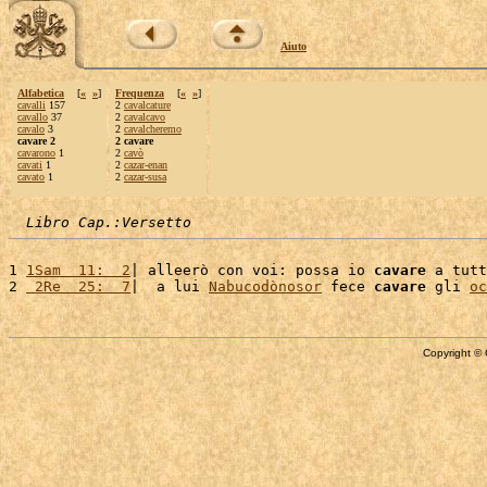
Aiuto
Alfabetica
[
«
»
]
Frequenza
[
«
»
]
cavalli
157
2
cavalcature
cavallo
37
2
cavalcavo
cavalo
3
2
cavalcheremo
cavare 2
2 cavare
cavarono
1
2
cavò
cavati
1
2
cazar-enan
cavato
1
2
cazar-susa
Libro Cap.:Versetto
1 
1Sam  11:  2
| alleerò con voi: possa io 
cavare
 a tutt
2 
 2Re  25:  7
|  a lui 
Nabucodònosor
 fece 
cavare
 gli 
oc
Copyright © 