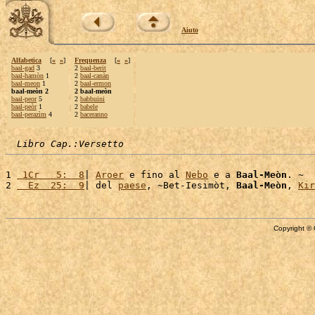
Aiuto
Alfabetica
[
«
»
]
Frequenza
[
«
»
]
baal-gad
3
2
baal-berit
baal-hamòn
1
2
baal-canàn
baal-meon
1
2
baal-ermon
baal-meòn 2
2 baal-meòn
baal-peor
5
2
babbuini
baal-peòr
1
2
babele
baal-perazìm
4
2
baceranno
Libro Cap.:Versetto
1 
 1Cr   5:  8
| 
Aroer
 e fino al 
Nebo
 e a 
Baal-Meòn
. ~

2 
  Ez  25:  9
| del 
paese
, ~Bet-Iesimòt, 
Baal-Meòn
, 
Kir
Copyright © 