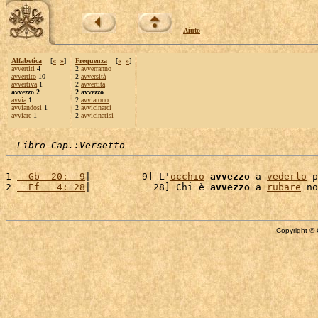
Aiuto
Alfabetica
[
«
»
]
Frequenza
[
«
»
]
avvertiti
4
2
avverranno
avvertito
10
2
avversità
avvertiva
1
2
avvertita
avvezzo 2
2 avvezzo
avvia
1
2
avviarono
avviandosi
1
2
avvicinarci
avviare
1
2
avvicinatisi
Libro Cap.:Versetto
1 
  Gb  20:  9
|         9] L'
occhio
avvezzo
 a 
vederlo
 p
2 
  Ef   4: 28
|           28] Chi è 
avvezzo
 a 
rubare
 no
Copyright © 