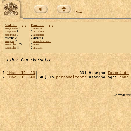
Aiuto
Alfabetica
[
«
»
]
Frequenza
[
«
»
]
assegnerete
1
2
assedia
assegnerò
1
2
assedierai
assegnino
1
2
assegnare
assegno 2
2 assegno
assegnò
11
2
assembramento
assemblea
135
2
assetto
assemblee
8
2
assicura
Libro Cap.:Versetto
1 
1Mac  10: 39
|                  39] 
Assegno
Tolemàide
 
2 
1Mac  10: 40
| 40] Io 
personalmente
assegno
 ogni 
anno
Copyright © 