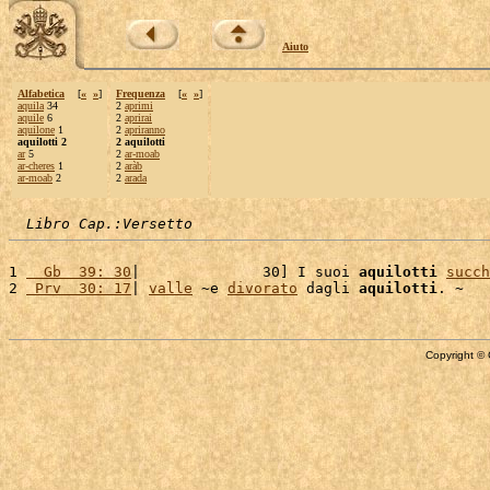
Aiuto
Alfabetica
[
«
»
]
Frequenza
[
«
»
]
aquila
34
2
aprimi
aquile
6
2
aprirai
aquilone
1
2
apriranno
aquilotti 2
2 aquilotti
ar
5
2
ar-moab
ar-cheres
1
2
aràb
ar-moab
2
2
arada
Libro Cap.:Versetto
1 
  Gb  39: 30
|              30] I suoi 
aquilotti
succh
2 
 Prv  30: 17
| 
valle
 ~e 
divorato
 dagli 
aquilotti
Copyright © 