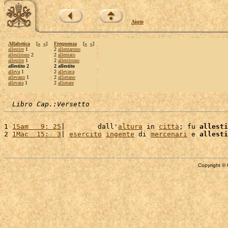
Aiuto
Alfabetica
[
«
»
]
Frequenza
[
«
»
]
allestire
1
2
allentarono
allestirono
2
2
allentato
allestite
1
2
allestirono
allestito 2
2 allestito
alleva
1
2
allevava
allevano
1
2
allietano
allevata
1
2
allietare
Libro Cap.:Versetto
1 
1Sam   9: 25
|        dall'
altura
 in 
città
; fu 
allesti
2 
1Mac  15:  3
| 
esercito
ingente
 di 
mercenari
 e 
allesti
Copyright © 