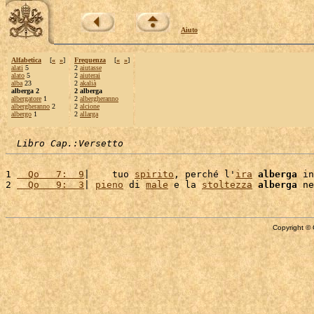
Aiuto
Alfabetica
[
«
»
]
Frequenza
[
«
»
]
alati
5
2
aiutasse
alato
5
2
aiuterai
alba
23
2
akalià
alberga 2
2 alberga
albergatore
1
2
albergheranno
albergheranno
2
2
alcione
albergo
1
2
allarga
Libro Cap.:Versetto
1 
  Qo   7:  9
|    tuo 
spirito
, perché l'
ira
alberga
 in
2 
  Qo   9:  3
| 
pieno
 di 
male
 e la 
stoltezza
alberga
 ne
Copyright © 