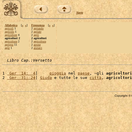
Aiuto
Alfabetica
[
«
»
]
Frequenza
[
«
»
]
agricoli
1
2
agitando
agricolo
1
2
agitate
agricoltore
4
2
agiti
agricoltori 2
2 agricoltori
agricoltura
2
2
agricoltura
agrippa
11
2
airone
agùr
1
2
aiutarci
Libro Cap.:Versetto
1 
 Ger  14:  4
|     
pioggia
 nel 
paese
, ~gli 
agricoltori
2 
 Ger  31: 24
| 
Giuda
 e tutte le sue 
città
, 
agricoltori
Copyright © 