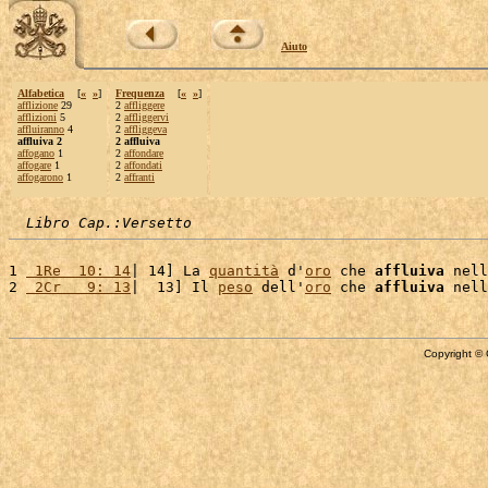
Aiuto
Alfabetica
[
«
»
]
Frequenza
[
«
»
]
afflizione
29
2
affliggere
afflizioni
5
2
affliggervi
affluiranno
4
2
affliggeva
affluiva 2
2 affluiva
affogano
1
2
affondare
affogare
1
2
affondati
affogarono
1
2
affranti
Libro Cap.:Versetto
1 
 1Re  10: 14
| 14] La 
quantità
 d'
oro
 che 
affluiva
 nell
2 
 2Cr   9: 13
|  13] Il 
peso
 dell'
oro
 che 
affluiva
 nell
Copyright © 