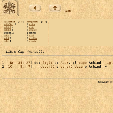
Aiuto
Alfabetica
[
«
»
]
Frequenza
[
«
»
]
achitòfel
18
2
achim
achitub
4
2
achìo
achitùb
6
2
achitofel
achiud 2
2 achiud
acido
3
2
acoch
acini
3
2
acochita
aclab
1
2
acquatici
Libro Cap.:Versetto
1 
  Nm  34: 27
| dei 
figli
 di 
Aser
, il 
capo
Achiud
, 
figl
2 
 1Cr   8:  7
|    
deportò
 e 
generò
Uzza
 e 
Achiud
Copyright © 