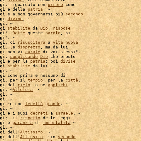
gi
, riguardato con 
orrore
 come

gi
 e della 
patria
, ~

gi
 e a non governarsi più 
secondo
gi
divine
, ~

gi
gi
stabilite
 da 
Dio
, 
rispose
gi
". 
Dette
 queste 
parole
, si

gi
". ~

gi
, ci 
risusciterà
 a 
vita
nuova
gi
, le 
disprezzo
, ma da lui

gi
 non vi 
curate
 di voi stessi". ~

gi
, 
supplicando
Dio
 che presto

gi
 e per la 
patria
; poi 
divise
gi
stabilite
 da lui. ~

gi
gi
 come prima e nessuno di

gi
, per il 
tempio
, per la 
città
,

gi
 del 
cielo
 ~o ne 
applichi
gi
. ~
Alleluia
. ~

gi
. ~

gi
. ~

gi
 ~e con 
fedeltà
grande
. ~

gi
. ~

gi
 e i suoi 
decreti
 a 
Israele
. ~

gi
; ~il 
rispetto
gi
 è 
garanzia
 di 
immortalità
 ~

gi
. ~

gi
 dell'
Altissimo
. ~

gi
 dell'
Altissimo
, ~in 
secondo