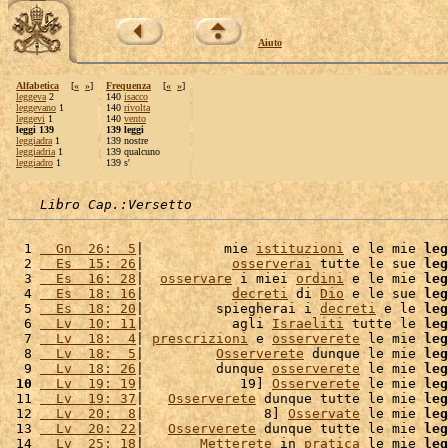
Aiuto
Alfabetica
[
«
»
]
Frequenza
[
«
»
]
leggeva
2
140
isacco
leggevano
1
140
rivolta
leggevi
1
140
vento
leggi 139
139 leggi
leggiadra
1
139 nostre
leggiadria
1
139 qualcuno
leggiadro
1
139 s'
Libro Cap.:Versetto
  1 
  Gn  26:  5
|          mie 
istituzioni
 e le mie 
leg
  2 
  Es  15: 26
|           
osserverai
 tutte le sue 
leg
  3 
  Es  16: 28
|  
osservare
 i miei 
ordini
 e le mie 
leg
  4 
  Es  18: 16
|           
decreti
 di 
Dio
 e le sue 
leg
  5 
  Es  18: 20
|         spiegherai i 
decreti
 e le 
leg
  6 
  Lv  10: 11
|           agli 
Israeliti
 tutte le 
leg
  7 
  Lv  18:  4
| 
prescrizioni
 e 
osserverete
 le mie 
leg
  8 
  Lv  18:  5
|         
Osserverete
 dunque le mie 
leg
  9 
  Lv  18: 26
|         dunque 
osserverete
 le mie 
leg
 10
  Lv  19: 19
|            19] 
Osserverete
 le mie 
leg
 11 
  Lv  19: 37
|   
Osserverete
 dunque tutte le mie 
leg
 12 
  Lv  20:  8
|               8] 
Osservate
 le mie 
leg
 13 
  Lv  20: 22
|   
Osserverete
 dunque tutte le mie 
leg
 14 
  Lv  25: 18
|       
Metterete
 in 
pratica
 le mie 
leg