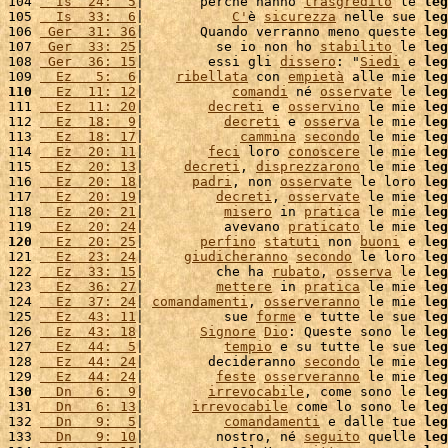
104 
  Is  24:  5
|       perché hanno 
trasgredito
 le 
leg
105 
  Is  33:  6
|           
C'
è 
sicurezza
 nelle sue 
leg
106 
 Ger  31: 36
|       Quando verranno meno queste 
leg
107 
 Ger  33: 25
|         se io non ho 
stabilito
 le 
leg
108 
 Ger  36: 15
|        essi gli 
dissero
: "
Siedi
 e 
leg
109 
  Ez   5:  6
|    
ribellata
 con 
empietà
 alle mie 
leg
110
  Ez  11: 12
|           
comandi
 né 
osservate
 le 
leg
111 
  Ez  11: 20
|        
decreti
 e 
osservino
 le mie 
leg
112 
  Ez  18:  9
|          
decreti
 e 
osserva
 le mie 
leg
113 
  Ez  18: 17
|            
cammina
secondo
 le mie 
leg
114 
  Ez  20: 11
|        
feci
 loro 
conoscere
 le mie 
leg
115 
  Ez  20: 13
|     
decreti
, 
disprezzarono
 le mie 
leg
116 
  Ez  20: 18
|      
padri
, non 
osservate
 le loro 
leg
117 
  Ez  20: 19
|         
decreti
, 
osservate
 le mie 
leg
118 
  Ez  20: 21
|          
misero
 in 
pratica
 le mie 
leg
119 
  Ez  20: 24
|          avevano 
praticato
 le mie 
leg
120
  Ez  20: 25
|       
perfino
statuti
 non 
buoni
 e 
leg
121 
  Ez  23: 24
|     
giudicheranno
secondo
 le loro 
leg
122 
  Ez  33: 15
|         che ha 
rubato
, 
osserva
 le 
leg
123 
  Ez  36: 27
|         
mettere
 in 
pratica
 le mie 
leg
124 
  Ez  37: 24
| 
comandamenti
, 
osserveranno
 le mie 
leg
125 
  Ez  43: 11
|          sue 
forme
 e tutte le sue 
leg
126 
  Ez  43: 18
|       
Signore
Dio
: Queste sono le 
leg
127 
  Ez  44:  5
|          
tempio
 e su tutte le sue 
leg
128 
  Ez  44: 24
|        decideranno 
secondo
 le mie 
leg
129 
  Ez  44: 24
|         
feste
osserveranno
 le mie 
leg
130
  Dn   6:  9
|        
irrevocabile
, come sono le 
leg
131 
  Dn   6: 13
|      
irrevocabile
 come lo sono le 
leg
132 
  Dn   9:  5
|          
comandamenti
 e dalle tue 
leg
133 
  Dn   9: 10
|         nostro, né 
seguito
 quelle 
leg