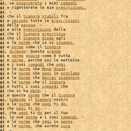
gi
, se 
osserverete
 i miei 
comandi
gi
 e rigetterete le mie 
prescrizioni
,

gi
. ~

gi
 che il 
Signore
stabilì
 fra

gi
 e 
secondo
 tutte le 
prescrizioni
gi
 della 
pasqua
. ~

gi
 e alle 
prescrizioni
 della

gi
 che il 
Signore
prescrisse
gi
 che il 
Signore
diede
 agli

gi
 e le 
norme
 che io vi 
insegno
,

gi
 e 
norme
 come il 
Signore
gi
, 
diranno
: Questa 
grande
gi
 e 
norme
giuste
 come è tutta

gi
 e 
norme
, perché voi le metteste

gi
 e i suoi 
comandi
 che 
oggi
gi
 e le 
norme
 che 
Mosè
diede
gi
 e le 
norme
 che 
oggi
 io 
proclamo
gi
 e le 
norme
 che 
dovrai
insegnare
gi
 e le 
norme
 che il 
Signore
gi
 e tutti i suoi 
comandi
 che

gi
 che vi ha 
date
. ~

gi
 e queste 
norme
 che il 
Signore
gi
, 
temendo
 il 
Signore
 nostro

gi
 e le 
norme
 che 
oggi
 ti 
dò
,

gi
 che 
oggi
 ti 
dò
gi
, che 
oggi
 ti 
do
 per il tuo

gi
, le sue 
norme
 e i suoi 
comandi
. ~

gi
 e le 
norme
 che 
oggi
 io 
pongo
gi
 e le 
norme
, che avrete 
cura
gi
. ~
