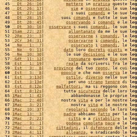
 45 
  Dt  26: 16
|         
mettere
 in 
pratica
 queste 
leg
 46 
  Dt  26: 17
|           
vie
 e 
osserverai
 le sue 
leg
 47 
  Dt  27: 10
|           i suoi 
comandi
 e le sue 
leg
 48 
  Dt  28: 15
|       suoi 
comandi
 e tutte le sue 
leg
 49 
  Dt  28: 45
|         
osservando
 i 
comandi
 e le 
leg
 50
  Dt  30: 16
|  
osservare
 i suoi 
comandi
, le sue 
leg
 51 
2Sam  22: 23
|          
allontanato
 da me le sue 
leg
 52 
 2Re  23:  3
|          
osservarne
 i 
comandi
, le 
leg
 53 
 2Cr  34: 31
|          
osservarne
 i 
comandi
, le 
leg
 54 
  Ne   1:  7
|           
osservato
 i 
comandi
, le 
leg
 55 
  Ne   9: 13
|        
dato
 loro 
decreti
giusti
 e 
leg
 56 
  Ne  10: 30
|         le sue 
decisioni
 e le sue 
leg
 57 
 Gdt  11: 12
|          
consumare
 quanto 
Dio
 con 
leg
 58 
 Est   1: 19
|         
reale
 da scriversi fra le 
leg
 59 
 Est   3:  8
|    
province
 del tuo 
regno
, le cui 
leg
 60
 Est   3:  8
|       
popolo
 e che non 
osserva
 le 
leg
 61 
 Est   3:13d
|         
ostile
, 
diverso
 nelle sue 
leg
 62 
 Est   3:13e
|          per uno 
strano
tenore
 di 
leg
 63 
 Est   8:12p
|     
malfattori
, ma si reggono con 
leg
 64 
 Est   8:12s
|        tutta 
sicurezza
 delle loro 
leg
 65 
1Mac   1: 42
|           abbandonasse le proprie 
leg
 66 
1Mac   2: 40
|       nostra 
vita
 e per le nostre 
leg
 67 
1Mac   3: 21
|           nostra 
vita
 e le nostre 
leg
 68 
1Mac  10: 37
|         
regolarsi
secondo
 le loro 
leg
 69 
1Mac  13:  3
|        
padre
 abbiamo 
fatto
 per le 
leg
 70
2Mac   2: 22
|          
città
 e a 
ristabilire
 le 
leg
 71 
2Mac   3:  1
|         
godeva
completa
pace
 e le 
leg
 72 
2Mac   4:  2
|     
cittadini
, il 
difensore
 delle 
leg
 73 
2Mac   4: 11
|         
alleanza
, e sradicando le 
leg
 74 
2Mac   4: 17
|  
comportarsi
empiamente
 contro le 
leg