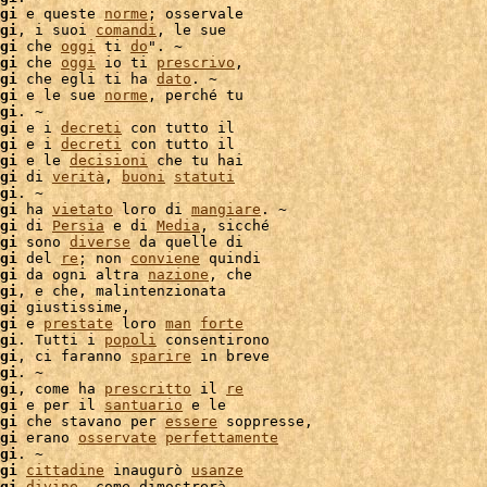
gi
 e queste 
norme
; osservale

gi
, i suoi 
comandi
, le sue

gi
 che 
oggi
 ti 
do
". ~

gi
 che 
oggi
 io ti 
prescrivo
,

gi
 che egli ti ha 
dato
gi
 e le sue 
norme
, perché tu

gi
. ~

gi
 e i 
decreti
 con tutto il

gi
 e i 
decreti
 con tutto il

gi
 e le 
decisioni
 che tu hai

gi
 di 
verità
, 
buoni
statuti
gi
. ~

gi
 ha 
vietato
 loro di 
mangiare
. ~

gi
 di 
Persia
 e di 
Media
, sicché

gi
 sono 
diverse
gi
 del 
re
; non 
conviene
 quindi

gi
 da ogni altra 
nazione
, che

gi
, e che, malintenzionata

gi
 giustissime,

gi
 e 
prestate
 loro 
man
forte
gi
. Tutti i 
popoli
 consentirono

gi
, ci faranno 
sparire
 in breve

gi
. ~

gi
, come ha 
prescritto
 il 
re
gi
 e per il 
santuario
gi
 che stavano per 
essere
 soppresse,

gi
 erano 
osservate
perfettamente
gi
. ~

gi
cittadine
 inaugurò 
usanze
gi
divine
, come dimostrerà
