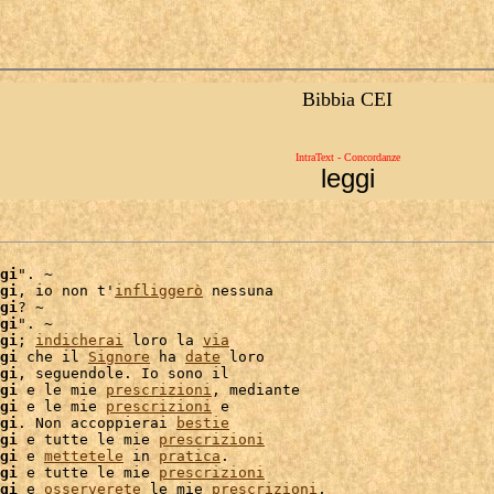
Bibbia CEI
IntraText - Concordanze
leggi
gi
". ~

gi
, io non t'
infliggerò
 nessuna

gi
? ~

gi
". ~

gi
; 
indicherai
 loro la 
via
gi
 che il 
Signore
 ha 
date
 loro

gi
, seguendole. Io sono il

gi
 e le mie 
prescrizioni
, mediante

gi
 e le mie 
prescrizioni
gi
. Non accoppierai 
bestie
gi
 e tutte le mie 
prescrizioni
gi
 e 
mettetele
 in 
pratica
.

gi
 e tutte le mie 
prescrizioni
gi
 e 
osserverete
 le mie 
prescrizioni
,
