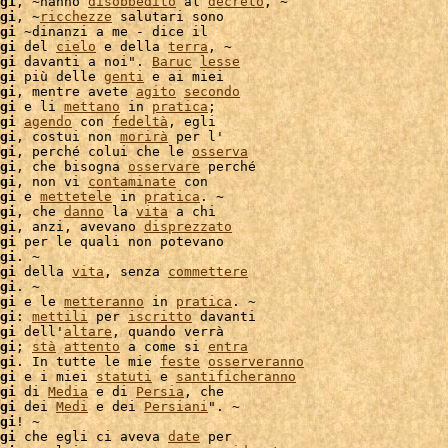
gi
, ~hanno 
disobbedito
 al 
decreto
, ~

gi
, ~
ricchezze
 salutari sono

gi
 ~dinanzi a me - dice il

gi
 del 
cielo
 e della 
terra
, ~

gi
 davanti a noi". 
Baruc
lesse
gi
 più delle 
genti
gi
, mentre avete 
agito
secondo
gi
 e li 
mettano
 in 
pratica
;

gi
agendo
 con 
fedeltà
, egli

gi
, costui non 
morirà
 per l'

gi
, perché colui che le 
osserva
gi
, che bisogna 
osservare
 perché

gi
, non vi 
contaminate
 con

gi
 e 
mettetele
 in 
pratica
. ~

gi
, che 
danno
 la 
vita
 a chi

gi
, anzi, avevano 
disprezzato
gi
 per le quali non potevano

gi
. ~

gi
 della 
vita
, senza 
commettere
gi
. ~

gi
 e le 
metteranno
 in 
pratica
. ~

gi
: 
mettili
 per 
iscritto
 davanti

gi
 dell'
altare
, quando verrà

gi
; 
stà
attento
 a come si 
entra
gi
. In tutte le mie 
feste
osserveranno
gi
 e i miei 
statuti
 e 
santificheranno
gi
 di 
Media
 e di 
Persia
, che

gi
 dei 
Medi
 e dei 
Persiani
". ~

gi
! ~

gi
 che egli ci aveva 
date
 per
