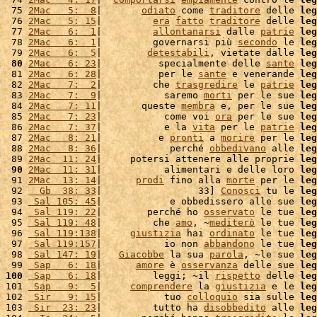
 75 
2Mac   5:  8
|       
odiato
 come 
traditore
 delle 
leg
 76 
2Mac   5: 15
|         
era
fatto
traditore
 delle 
leg
 77 
2Mac   6:  1
|         
allontanarsi
 dalle 
patrie
leg
 78 
2Mac   6:  1
|         governarsi più 
secondo
 le 
leg
 79 
2Mac   6:  5
|        
detestabili
, vietate dalle 
leg
 80
2Mac   6: 23
|          specialmente delle 
sante
leg
 81 
2Mac   6: 28
|          per le 
sante
 e venerande 
leg
 82 
2Mac   7:  2
|         che 
trasgredire
 le 
patrie
leg
 83 
2Mac   7:  9
|           saremo 
morti
 per le sue 
leg
 84 
2Mac   7: 11
|       queste 
membra
 e, per le sue 
leg
 85 
2Mac   7: 23
|           come voi 
ora
 per le sue 
leg
 86 
2Mac   7: 37
|           e la 
vita
 per le 
patrie
leg
 87 
2Mac   8: 21
|          e 
pronti
 a 
morire
 per le 
leg
 88 
2Mac   8: 36
|            perché 
obbedivano
 alle 
leg
 89 
2Mac  11: 24
|     potersi attenere alle proprie 
leg
 90
2Mac  11: 31
|           alimentari e delle loro 
leg
 91 
2Mac  13: 14
|      
prodi
 fino alla 
morte
 per le 
leg
 92 
  Gb  38: 33
|                 33] 
Conosci
 tu le 
leg
 93 
 Sal 105: 45
|            e obbedissero alle sue 
leg
 94 
 Sal 119: 22
|        perché ho 
osservato
 le tue 
leg
 95 
 Sal 119: 48
|         che 
amo
, ~
mediterò
 le tue 
leg
 96 
 Sal 119:138
|     
giustizia
 hai 
ordinato
 le tue 
leg
 97 
 Sal 119:157
|           io non 
abbandono
 le tue 
leg
 98 
 Sal 147: 19
|   
Giacobbe
 la sua 
parola
, ~le sue 
leg
 99 
 Sap   6: 18
|      
amore
 è 
osservanza
 delle sue 
leg
100
 Sap   6: 18
|         leggi; ~il 
rispetto
 delle 
leg
101 
 Sap   9:  5
|     
comprendere
 la 
giustizia
 e le 
leg
102 
 Sir   9: 15
|           tuo 
colloquio
 sia sulle 
leg
103 
 Sir  23: 23
|         tutto ha 
disobbedito
 alle 
leg