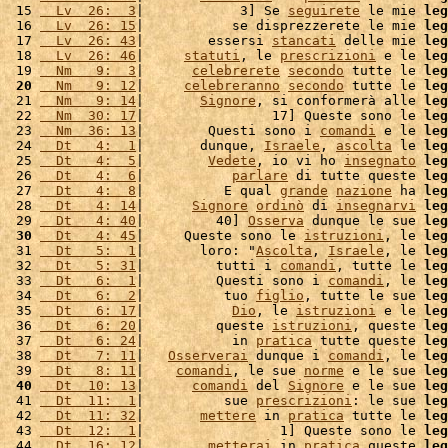
 15 
  Lv  26:  3
|            3] Se 
seguirete
 le mie 
leg
 16 
  Lv  26: 15
|           se disprezzerete le mie 
leg
 17 
  Lv  26: 43
|        essersi 
stancati
 delle mie 
leg
 18 
  Lv  26: 46
|     
statuti
, le 
prescrizioni
 e le 
leg
 19 
  Nm   9:  3
|      
celebrerete
secondo
 tutte le 
leg
 20
  Nm   9: 12
|     
celebreranno
secondo
 tutte le 
leg
 21 
  Nm   9: 14
|       
Signore
, si conformerà alle 
leg
 22 
  Nm  30: 17
|                17] Queste sono le 
leg
 23 
  Nm  36: 13
|        Questi sono i 
comandi
 e le 
leg
 24 
  Dt   4:  1
|       dunque, 
Israele
, 
ascolta
 le 
leg
 25 
  Dt   4:  5
|        
Vedete
, io vi ho 
insegnato
leg
 26 
  Dt   4:  6
|           
parlare
 di tutte queste 
leg
 27 
  Dt   4:  8
|          E qual 
grande
nazione
 ha 
leg
 28 
  Dt   4: 14
|      
Signore
ordinò
 di 
insegnarvi
leg
 29 
  Dt   4: 40
|         40] 
Osserva
 dunque le sue 
leg
 30
  Dt   4: 45
|     Queste sono le 
istruzioni
, le 
leg
 31 
  Dt   5:  1
|       loro: "
Ascolta
, 
Israele
, le 
leg
 32 
  Dt   5: 31
|         tutti i 
comandi
, tutte le 
leg
 33 
  Dt   6:  1
|         Questi sono i 
comandi
, le 
leg
 34 
  Dt   6:  2
|          tuo 
figlio
, tutte le sue 
leg
 35 
  Dt   6: 17
|           
Dio
, le 
istruzioni
 e le 
leg
 36 
  Dt   6: 20
|         queste 
istruzioni
, queste 
leg
 37 
  Dt   6: 24
|           in 
pratica
 tutte queste 
leg
 38 
  Dt   7: 11
|   
Osserverai
 dunque i 
comandi
, le 
leg
 39 
  Dt   8: 11
|    
comandi
, le sue 
norme
 e le sue 
leg
 40
  Dt  10: 13
|      
comandi
 del 
Signore
 e le sue 
leg
 41 
  Dt  11:  1
|          sue 
prescrizioni
: le sue 
leg
 42 
  Dt  11: 32
|       
mettere
 in 
pratica
 tutte le 
leg
 43 
  Dt  12:  1
|                 1] Queste sono le 
leg
 44 
  Dt  16: 12
|        
metterai
 in 
pratica
 queste 
leg