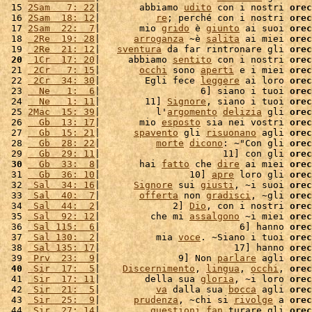
 15 
2Sam   7: 22
|       abbiamo 
udito
 con i nostri 
orec
 16 
2Sam  18: 12
|          
re
; perché con i nostri 
orec
 17 
2Sam  22:  7
|       mio 
grido
 è 
giunto
 ai suoi 
orec
 18 
 2Re  19: 28
|      
arroganza
 ~è 
salita
 ai miei 
orec
 19 
 2Re  21: 12
|   
sventura
 da far rintronare gli 
orec
 20
 1Cr  17: 20
|     abbiamo 
sentito
 con i nostri 
orec
 21 
 2Cr   7: 15
|       
occhi
 sono 
aperti
 e i miei 
orec
 22 
 2Cr  34: 30
|        Egli fece 
leggere
 ai loro 
orec
 23 
  Ne   1:  6
|                  6] siano i tuoi 
orec
 24 
  Ne   1: 11
|        11] 
Signore
, siano i tuoi 
orec
 25 
2Mac  15: 39
|          l'
argomento
delizia
 gli 
orec
 26 
  Gb  13: 17
|       mio 
esposto
 sia nei vostri 
orec
 27 
  Gb  15: 21
|      
spavento
 gli 
risuonano
 agli 
orec
 28 
  Gb  28: 22
|          
morte
dicono
: ~"Con gli 
orec
 29 
  Gb  29: 11
|                      11] con gli 
orec
 30
  Gb  33:  8
|       hai 
fatto
 che 
dire
 ai miei 
orec
 31 
  Gb  36: 10
|                10] 
apre
 loro gli 
orec
 32 
 Sal  34: 16
|      
Signore
 sui 
giusti
, ~i suoi 
orec
 33 
 Sal  40:  7
|       
offerta
 non 
gradisci
, ~gli 
orec
 34 
 Sal  44:  2
|             2] 
Dio
, con i nostri 
orec
 35 
 Sal  92: 12
|         che mi 
assalgono
 ~i miei 
orec
 36 
 Sal 115:  6
|                         6] hanno 
orec
 37 
 Sal 130:  2
|          mia 
voce
. ~Siano i tuoi 
orec
 38 
 Sal 135: 17
|                        17] hanno 
orec
 39 
 Prv  23:  9
|              9] Non 
parlare
 agli 
orec
 40
 Sir  17:  5
|    
Discernimento
, 
lingua
, 
occhi
, 
orec
 41 
 Sir  17: 11
|        della sua 
gloria
, ~i loro 
orec
 42 
 Sir  21:  5
|          
va
 dalla sua 
bocca
 agli 
orec
 43 
 Sir  25:  9
|      
prudenza
, ~chi si 
rivolge
 a 
orec
 44 
 Sir  27: 14
|         
questioni
fan
 turare gli 
orec