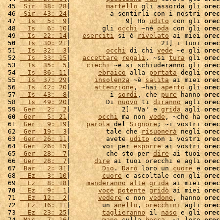
 45 
 Sir  38: 28
|         
martello
 gli assorda gli 
orec
 46 
 Sir  43: 24
|          a sentirli con i nostri 
orec
 47 
  Is   5:  9
|              9] Ho 
udito
 con gli 
orec
 48 
  Is   6: 10
|        gli 
occhi
 ~né 
oda
 con gli 
orec
 49 
  Is  22: 14
|   
eserciti
 si è 
rivelato
 ai miei 
orec
 50
  Is  30: 21
|                       21] i tuoi 
orec
 51 
  Is  32:  3
|         
occhi
 di chi 
vede
 ~e gli 
orec
 52 
  Is  33: 15
|   
accettare
regali
, ~si 
tura
 gli 
orec
 53 
  Is  35:  5
|    
ciechi
 ~e si schiuderanno gli 
orec
 54 
  Is  36: 11
|       
ebraico
 alla 
portata
 degli 
orec
 55 
  Is  37: 29
|      
insolenza
 ~è 
salita
 ai miei 
orec
 56 
  Is  42: 20
|      
attenzione
, ~hai 
aperto
 gli 
orec
 57 
  Is  43:  8
|          i 
sordi
, che 
pure
 hanno 
orec
 58 
  Is  49: 20
|         Di 
nuovo
 ti 
diranno
 agli 
orec
 59 
 Ger   2:  2
|             2] "Va' e 
grida
 agli 
orec
 60
 Ger   5: 21
|       
occhi
 ma non 
vede
, ~che ha 
orec
 61 
 Ger   9: 19
|    
parola
 del 
Signore
; ~i vostri 
orec
 62 
 Ger  19:  3
|         tale che 
risuonerà
 negli 
orec
 63 
 Ger  26: 11
|         avete 
udito
 con i vostri 
orec
 64 
 Ger  26: 15
|        voi per 
esporre
 ai vostri 
orec
 65 
 Ger  28:  7
|         che sto per 
dire
 ai tuoi 
orec
 66 
 Ger  28:  7
|      
dire
 ai tuoi orecchi e agli 
orec
 67 
 Bar   2: 31
|        
Dio
. 
Darò
 loro un 
cuore
 e 
orec
 68 
  Ez   3: 10
|        
cuore
 e ascoltale con gli 
orec
 69 
  Ez   8: 18
|    
manderanno
alte
grida
 ai miei 
orec
 70
  Ez   9:  1
|       
voce
potente
gridò
 ai miei 
orec
 71 
  Ez  12:  2
|       
vedere
 e non 
vedono
, hanno 
orec
 72 
  Ez  16: 11
|        un 
anello
, 
orecchini
 agli 
orec
 73 
  Ez  23: 25
|        
taglieranno
 il 
naso
 e gli 
orec
 74 
 Mic   7: 16
|        
mano
 sulla 
bocca
, ~i loro 
orec