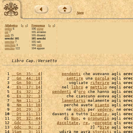
Aiuto
Alfabetica
[
«
»
]
Frequenza
[
«
»
]
ordito
6
106
stirpe
ore
7
105 avranno
oreb
25
105 dinanzi
orecchi 105
105 orecchi
orecchie
7
105 tali
orecchini
3
105
vedi
orecchio
122
104 eppure
Libro Cap.:Versetto
  1 
  Gn  35:  4
|        
pendenti
 che avevano agli 
orec
  2 
  Gn  44: 18
|          
sentire
 una 
parola
 agli 
orec
  3 
  Gn  50:  4
|           vogliate 
riferire
 agli 
orec
  4 
  Es  17: 14
|        nel 
libro
 e 
mettilo
 negli 
orec
  5 
  Es  32:  2
|    
pendenti
 d'
oro
 che hanno agli 
orec
  6 
  Es  32:  3
|          che ciascuno aveva agli 
orec
  7 
  Nm  11:  1
|        
lamentarsi
 malamente agli 
orec
  8 
  Nm  11: 18
|         perché avete 
pianto
 agli 
orec
  9 
  Dt  29:  3
|          né 
occhi
 per 
vedere
, né 
orec
 10
  Dt  31: 11
|    davanti a tutto 
Israele
, agli 
orec
 11 
  Dt  32: 44
|         di 
Nun
, e 
pronunziò
 agli 
orec
 12 
 Gdc   5:  3
|      
Ascoltate
, 
re
, ~
porgete
 gli 
orec
 13 
 Gdc   9:  2
|                    2] "
Dite
 agli 
orec
 14 
1Sam   3: 11
|       udirà ne avrà 
storditi
 gli 
orec