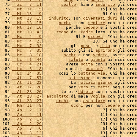
 75 
  Zc   7: 11
|       
spalle
, hanno 
indurito
 gli 
orec
 76 
  Mt  11: 15
|                       15] Chi ha 
orec
 77 
  Mt  13:  9
|                        9] Chi ha 
orec
 78 
  Mt  13: 15
|  
indurito
, son 
diventati
duri
 di 
orec
 79 
  Mt  13: 15
|      
occhi
, ~non 
sentire
 con gli 
orec
 80
  Mt  13: 16
|         perché 
vedono
 e i vostri 
orec
 81 
  Mt  13: 43
|     
regno
 del 
Padre
 loro. Chi ha 
orec
 82 
  Mc   4:  9
|             9] E 
diceva
: "Chi ha 
orec
 83 
  Mc   4: 23
|                    23] Se uno ha 
orec
 84 
  Mc   7: 33
|           gli 
pose
 le 
dita
 negli 
orec
 85 
  Mc   7: 35
|       subito gli si 
aprirono
 gli 
orec
 86 
  Mc   8: 18
|        
occhi
 e non 
vedete
, avete 
orec
 87 
  Lc   1: 44
|          
saluto
 è 
giunta
 ai miei 
orec
 88 
  Lc   4: 21
|         avete 
udita
 con i vostri 
orec
 89 
  Lc   8:  8
|         questo, 
esclamò
: "Chi ha 
orec
 90
  Lc  14: 35
|      così lo 
buttano
via
. Chi ha 
orec
 91 
  At   7: 57
|          
altissime
 turandosi gli 
orec
 92 
  At  11: 22
|           La 
notizia
giunse
 agli 
orec
 93 
  At  17: 20
|          per 
vero
 ci 
metti
 negli 
orec
 94 
  At  28: 26
|       loro: ~
Udrete
 con i vostri 
orec
 95 
  At  28: 27
| 
ascoltato
 di mala 
voglia
 con gli 
orec
 96 
  At  28: 27
|     
occhi
 ~non 
ascoltare
 con gli 
orec
 97 
  Rm  11:  8
|           
occhi
 per non 
vedere
 e 
orec
 98 
  Ap   2:  7
|                        7] Chi ha 
orec
 99 
  Ap   2: 11
|                       11] Chi ha 
orec
100
  Ap   2: 17
|                       17] Chi ha 
orec
101 
  Ap   2: 29
|                       29] Chi ha 
orec
102 
  Ap   3:  6
|                        6] Chi ha 
orec
103 
  Ap   3: 13
|                       13] Chi ha 
orec