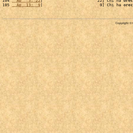
104 
  Ap   3: 22
|                       22] Chi ha 
orec
105 
  Ap  13:  9
|                        9] Chi ha 
orec
Copyright © 