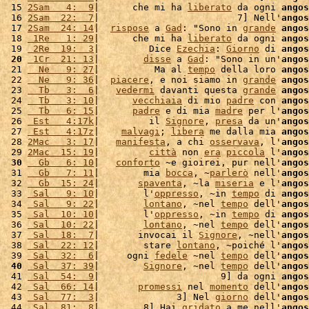
 15 
2Sam   4:  9
|      che mi ha 
liberato
 da ogni 
angos
 16 
2Sam  22:  7
|                         7] Nell'
angos
 17 
2Sam  24: 14
|  
rispose
 a 
Gad
: "Sono in 
grande
angos
 18 
 1Re   1: 29
|      che mi ha 
liberato
 da ogni 
angos
 19 
 2Re  19:  3
|         Dice 
Ezechia
: 
Giorno
 di 
angos
 20
 1Cr  21: 13
|        
disse
 a 
Gad
: "Sono in un'
angos
 21 
  Ne   9: 27
|          Ma al 
tempo
 della loro 
angos
 22 
  Ne   9: 36
|  
piacere
, e noi siamo in 
grande
angos
 23 
  Tb   3:  6
|   
vedermi
 davanti questa 
grande
angos
 24 
  Tb   3: 10
|      
vecchiaia
 di mio 
padre
 con 
angos
 25 
  Tb   6: 15
|      
padre
 e di mia 
madre
 per l'
angos
 26 
 Est   4:17k
|         il 
Signore
, 
presa
 da un'
angos
 27 
 Est   4:17z
|    
malvagi
; 
libera
 me dalla mia 
angos
 28 
2Mac   3: 17
|   
manifesta
, a chi 
osservava
, l'
angos
 29 
2Mac  15: 19
|         
città
 non 
era
piccola
 l'
angos
 30
  Gb   6: 10
|   
conforto
 ~e gioirei, pur nell'
angos
 31 
  Gb   7: 11
|        mia 
bocca
, ~
parlerò
 nell'
angos
 32 
  Gb  15: 24
|       
spaventa
, ~la 
miseria
 e l'
angos
 33 
 Sal   9: 10
|        l'
oppresso
, ~in 
tempo
 di 
angos
 34 
 Sal   9: 22
|        
lontano
, ~nel 
tempo
 dell'
angos
 35 
 Sal  10: 10
|        l'
oppresso
, ~in 
tempo
 di 
angos
 36 
 Sal  10: 22
|        
lontano
, ~nel 
tempo
 dell'
angos
 37 
 Sal  18:  7
|       invocai il 
Signore
, ~nell'
angos
 38 
 Sal  22: 12
|        stare 
lontano
, ~poiché l'
angos
 39 
 Sal  32:  6
|     ogni 
fedele
 ~nel 
tempo
 dell'
angos
 40
 Sal  37: 39
|        
Signore
, ~nel 
tempo
 dell'
angos
 41 
 Sal  54:  9
|                      9] da ogni 
angos
 42 
 Sal  66: 14
|       
promessi
 nel 
momento
 dell'
angos
 43 
 Sal  77:  3
|              3] Nel 
giorno
 dell'
angos
 44 
 Sal  81:  8
|        8] Hai 
gridato
 a me nell'
angos