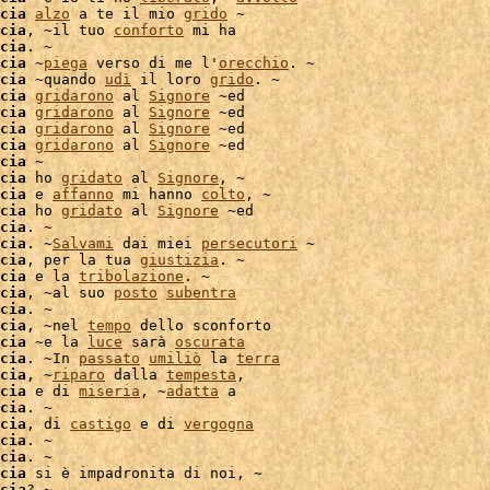
cia
alzo
 a te il mio 
grido
 ~

cia
, ~il tuo 
conforto
 mi ha

cia
. ~

cia
 ~
piega
 verso di me l'
orecchio
. ~

cia
 ~quando 
udì
 il loro 
grido
cia
gridarono
 al 
Signore
 ~ed

cia
gridarono
 al 
Signore
 ~ed

cia
gridarono
 al 
Signore
 ~ed

cia
gridarono
 al 
Signore
 ~ed

cia
 ~

cia
 ho 
gridato
 al 
Signore
, ~

cia
 e 
affanno
 mi hanno 
colto
, ~

cia
 ho 
gridato
 al 
Signore
 ~ed

cia
. ~

cia
. ~
Salvami
 dai miei 
persecutori
cia
, per la tua 
giustizia
. ~

cia
 e la 
tribolazione
. ~

cia
, ~al suo 
posto
subentra
cia
. ~

cia
, ~nel 
tempo
 dello sconforto

cia
 ~e la 
luce
 sarà 
oscurata
cia
. ~In 
passato
umiliò
 la 
terra
cia
, ~
riparo
 dalla 
tempesta
,

cia
 e di 
miseria
, ~
adatta
 a

cia
cia
, di 
castigo
 e di 
vergogna
cia
. ~

cia
. ~

cia
 si è impadronita di noi, ~

cia
? ~
