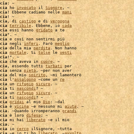
cia
: ~

cia
 ho 
invocato
 il 
Signore
, ~

cia
! Ebbene cadiamo nelle 
mani
cia
! ~

cia
, di 
castigo
 e di 
vergogna
cia
terribile
. Ebbene, io 
cada
cia
 essi hanno 
gridato
 a te

cia
". ~

cia
 e così non sentirmi più

cia
 negli 
inferi
. Farò 
meglio
cia
 della mia 
perdita
. Non hanno

cia
mortale
. Si 
tolse
 le 
vesti
cia
!". ~

cia
 che aveva in 
cuore
. ~

cia
, essendo tutti 
turbati
cia
 senza 
pietà
, ~per non aver

cia
 del mio 
spirito
, ~mi lamenterò

cia
 l'
assalgono
 ~come un 
re
cia
 un 
rifugio
sicuro
. ~

cia
 ti 
nascondi
? ~

cia
 un 
rifugio
sicuro
. ~

cia
 ti 
nascondi
? ~

cia
gridai
 al mio 
Dio
: ~dal

cia
 è 
vicina
 ~e nessuno mi 
aiuta
. ~

cia
. ~Quando irromperanno 
grandi
cia
 è loro 
difesa
; ~

cia
 mi hai 
liberato
 ~e il mio

cia
. ~

cia
 io 
cerco
 ilSignore, ~tutta

cia
 ~e io ti ho 
liberato
, ~
avvolto