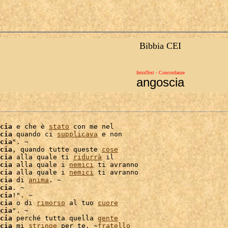
Bibbia CEI
IntraText - Concordanze
angoscia
cia
 e che è 
stato
 con me nel

cia
 quando ci 
supplicava
 e non

cia
". ~

cia
, quando tutte queste 
cose
cia
 alla quale ti 
ridurrà
 il

cia
 alla quale i 
nemici
 ti avranno

cia
 alla quale i 
nemici
 ti avranno

cia
 di 
anima
. ~

cia
cia
!". ~

cia
 o di 
rimorso
 al tuo 
cuore
cia
". ~

cia
 perché tutta quella 
gente
cia
 mi 
stringe
 per te, ~
fratello