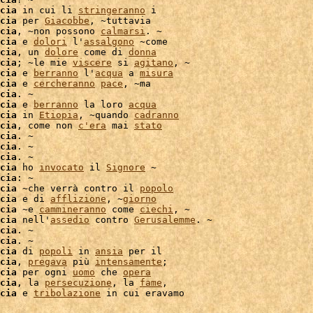
cia
 in cui li 
stringeranno
 i

cia
 per 
Giacobbe
, ~tuttavia

cia
, ~non possono 
calmarsi
. ~

cia
 e 
dolori
 l'
assalgono
 ~come

cia
, un 
dolore
 come di 
donna
cia
; ~le mie 
viscere
 si 
agitano
, ~

cia
 e 
berranno
 l'
acqua
 a 
misura
cia
 e 
cercheranno
pace
, ~ma

cia
. ~

cia
 e 
berranno
 la loro 
acqua
cia
 in 
Etiopia
, ~quando 
cadranno
cia
, come non 
c'
era
 mai 
stato
cia
. ~

cia
. ~

cia
cia
 ho 
invocato
 il 
Signore
 ~

cia
: ~

cia
 ~che verrà contro il 
popolo
cia
 e di 
afflizione
, ~
giorno
cia
 ~e 
cammineranno
 come 
ciechi
, ~

cia
 nell'
assedio
 contro 
Gerusalemme
. ~

cia
. ~

cia
. ~

cia
 di 
popoli
 in 
ansia
 per il

cia
, 
pregava
 più 
intensamente
cia
 per ogni 
uomo
 che 
opera
cia
, la 
persecuzione
, la 
fame
,

cia
 e 
tribolazione