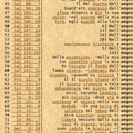
 45 
 Sal  86:  7
|              7] Nel 
giorno
 dell'
angos
 46 
 Sal  94: 19
|         Quand'ero 
oppresso
 dall'
angos
 47 
 Sal 102:  1
|      
sfoga
 dinanzi a 
Dio
 la sua 
angos
 48 
 Sal 102:  3
|    
volto
; ~nel 
giorno
 della mia 
angos
 49 
 Sal 106: 44
|     
Pure
, egli 
guardò
 alla loro 
angos
 50
 Sal 107:  6
|                         6] Nell'
angos
 51 
 Sal 107: 13
|                        13] Nell'
angos
 52 
 Sal 107: 19
|                        19] Nell'
angos
 53 
 Sal 107: 28
|                        28] Nell'
angos
 54 
 Sal 116:  3
|         
opprimevano
tristezza
 e 
angos
 55 
 Sal 118:  5
|                         5] Nell'
angos
 56 
 Sal 119:143
|                            143] 
Angos
 57 
 Sal 120:  1
|    delle 
ascensioni
. ~Nella mia 
angos
 58 
 Sal 142:  3
|       tuo 
cospetto
sfogo
 la mia 
angos
 59 
 Sal 142:  7
|        ho 
toccato
 il 
fondo
 dell'
angos
 60
 Sal 143: 11
|    fammi 
vivere
, ~
liberami
 dall'
angos
 61 
 Prv   1: 27
|   
uragano
, ~quando vi 
colpirà
 l'
angos
 62 
 Prv  11:  8
|         8] Il 
giusto
sfugge
 all'
angos
 63 
 Prv  12: 13
|       il 
giusto
sfuggirà
 a tale 
angos
 64 
 Sir  51: 10
|     
abbandonare
 nei 
giorni
 dell'
angos
 65 
  Is   5: 30
|          ecco, saranno 
tenebre
, 
angos
 66 
  Is   8: 23
|        più 
oscurità
 ~dove 
ora
 è 
angos
 67 
  Is  25:  4
|    
sostegno
 al 
povero
 nella sua 
angos
 68 
  Is  30:  6
|        
Negheb
. ~In una 
terra
 di 
angos
 69 
  Is  33:  2
|         
salvezza
 nel 
tempo
 dell'
angos
 70
  Is  37:  3
|         dice 
Ezechia
: 
Giorno
 di 
angos
 71 
  Is  46:  7
|        
libera
 nessuno dalla sua 
angos
 72 
  Is  65: 19
|        
voci
 di 
pianto
, 
grida
 di 
angos
 73 
 Ger   6: 24
|      sono 
cadute
 le 
braccia
; ~l'
angos
 74 
 Ger  15: 11
|       
sventura
 e nel 
tempo
 dell'
angos