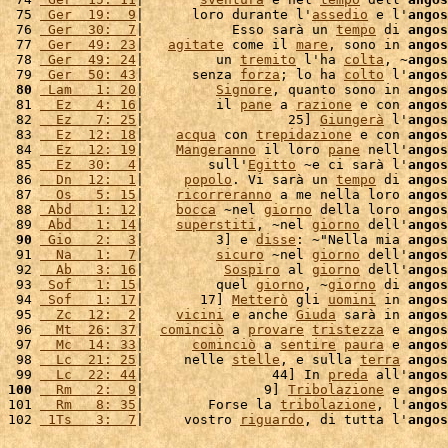
 75 
 Ger  19:  9
|      loro durante l'
assedio
 e l'
angos
 76 
 Ger  30:  7
|           Esso sarà un 
tempo
 di 
angos
 77 
 Ger  49: 23
|   
agitate
 come il 
mare
, sono in 
angos
 78 
 Ger  49: 24
|         un 
tremito
 l'ha 
colta
, ~
angos
 79 
 Ger  50: 43
|      senza 
forza
; lo ha 
colto
 l'
angos
 80
 Lam   1: 20
|         
Signore
, quanto sono in 
angos
 81 
  Ez   4: 16
|         il 
pane
 a 
razione
 e con 
angos
 82 
  Ez   7: 25
|                  25] 
Giungerà
 l'
angos
 83 
  Ez  12: 18
|    
acqua
 con 
trepidazione
 e con 
angos
 84 
  Ez  12: 19
|    
Mangeranno
 il loro 
pane
 nell'
angos
 85 
  Ez  30:  4
|        sull'
Egitto
 ~e ci sarà l'
angos
 86 
  Dn  12:  1
|     
popolo
. Vi sarà un 
tempo
 di 
angos
 87 
  Os   5: 15
|    
ricorreranno
 a me nella loro 
angos
 88 
 Abd   1: 12
|    
bocca
 ~nel 
giorno
 della loro 
angos
 89 
 Abd   1: 14
|    
superstiti
, ~nel 
giorno
 dell'
angos
 90
 Gio   2:  3
|         3] e 
disse
: ~"Nella mia 
angos
 91 
  Na   1:  7
|         
sicuro
 ~nel 
giorno
 dell'
angos
 92 
  Ab   3: 16
|          
Sospiro
 al 
giorno
 dell'
angos
 93 
 Sof   1: 15
|         quel 
giorno
, ~
giorno
 di 
angos
 94 
 Sof   1: 17
|       17] 
Metterò
 gli 
uomini
 in 
angos
 95 
  Zc  12:  2
|    
vicini
 e anche 
Giuda
 sarà in 
angos
 96 
  Mt  26: 37
|  
cominciò
 a 
provare
tristezza
 e 
angos
 97 
  Mc  14: 33
|      
cominciò
 a 
sentire
paura
 e 
angos
 98 
  Lc  21: 25
|     nelle 
stelle
, e sulla 
terra
angos
 99 
  Lc  22: 44
|                44] In 
preda
 all'
angos
100
  Rm   2:  9
|               9] 
Tribolazione
 e 
angos
101 
  Rm   8: 35
|        Forse la 
tribolazione
, l'
angos
102 
 1Ts   3:  7
|     vostro 
riguardo
, di tutta l'
angos