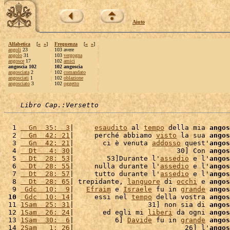
Aiuto
Alfabetica
[
«
»
]
Frequenza
[
«
»
]
angoli
23
103 avere
angolo
31
103
vergogna
angosce
17
102
amici
angoscia 102
102 angoscia
angosciata
2
102
comandato
angosciati
1
102
oblazione
angosciato
3
102
oggetto
Libro Cap.:Versetto
  1 
  Gn  35:  3
|     
esaudito
 al 
tempo
 della mia 
angos
  2 
  Gn  42: 21
|     perché abbiamo 
visto
 la sua 
angos
  3 
  Gn  42: 21
|       ci è venuta 
addosso
 quest'
angos
  4 
  Dt   4: 30
|                         30] Con 
angos
  5 
  Dt  28: 53
|        53]Durante l'
assedio
 e l'
angos
  6 
  Dt  28: 55
|     nulla durante l'
assedio
 e l'
angos
  7 
  Dt  28: 57
|     tutto durante l'
assedio
 e l'
angos
  8 
  Dt  28: 65
| trepidante, 
languore
 di 
occhi
 e 
angos
  9 
 Gdc  10:  9
|   
Efraim
 e 
Israele
 fu in 
grande
angos
 10
 Gdc  10: 14
|     essi nel 
tempo
 della vostra 
angos
 11 
1Sam  25: 31
|                  31] non sia di 
angos
 12 
1Sam  26: 24
|       ed egli mi 
liberi
 da ogni 
angos
 13 
1Sam  30:  6
|          6] 
Davide
 fu in 
grande
angos
 14 
2Sam   1: 26
|                           26] l'
angos