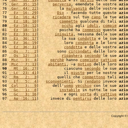
75 
 Ger  35: 15
|      
perversa
, emendate le vostre 
azio
76 
 Ger  44: 22
|         la 
malvagità
 delle vostre 
azio
77 
  Ez  16: 29
|        
Dio
 - facendo tutte queste 
azio
78 
  Ez  16: 42
|      
ricadere
 sul tuo 
capo
 le tue 
azio
79 
  Ez  18: 10
|         
commette
 qualcuna di tali 
azio
80
  Ez  18: 12
|          
occhi
 agli 
idoli
, 
compie
azio
81 
  Ez  18: 13
|         poiché ha 
commesso
 queste 
azio
82 
  Ez  33: 13
|       
iniquità
, nessuna delle sue 
azio
83 
  Ez  36: 17
|          la sua 
condotta
 e le sue 
azio
84 
  Ez  36: 19
|           loro 
condotta
 e le loro 
azio
85 
  Ez  36: 31
|           
condotta
 e delle vostre 
azio
86 
  Os   7:  2
|        sono 
circondati
 dalle loro 
azio
87 
  Os  12:  3
|          
ripagherà
secondo
 le sue 
azio
88 
 Mic   3:  4
|     
perchè
 hanno 
compiuto
cattive
azio
89 
 Mic   7: 13
|    
abitanti
, ~a 
motivo
 delle loro 
azio
90
  Mt  16: 27
|           ciascuno 
secondo
 le sue 
azio
91 
  Lc  23: 41
|           il 
giusto
 per le nostre 
azio
92 
  Rm   2:  3
|        quelli che 
commettono
 tali 
azio
93 
  Ef   5:  4
|   
sconvenienti
. Si 
rendano
 invece 
azio
94 
 Col   3:  9
|      dell'
uomo
vecchio
 con le sue 
azio
95 
  Gc   1:  8
|         
instabile
 in tutte le sue 
azio
96 
  Gc   3: 16
|           e ogni 
sorta
 di 
cattive
azio
97 
  Ap  16: 11
|     invece di 
pentirsi
 delle loro 
azio
Copyright © 