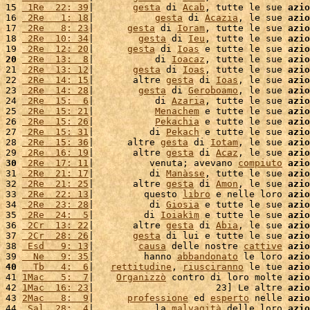
15 
 1Re  22: 39
|       
gesta
 di 
Acab
, tutte le sue 
azio
16 
 2Re   1: 18
|           
gesta
 di 
Acazia
, le sue 
azio
17 
 2Re   8: 23
|      
gesta
 di 
Ioram
, tutte le sue 
azio
18 
 2Re  10: 34
|        
gesta
 di 
Ieu
, tutte le sue 
azio
19 
 2Re  12: 20
|      
gesta
 di 
Ioas
 e tutte le sue 
azio
20
 2Re  13:  8
|           di 
Ioacaz
, tutte le sue 
azio
21 
 2Re  13: 12
|       
gesta
 di 
Ioas
, tutte le sue 
azio
22 
 2Re  14: 15
|       altre 
gesta
 di 
Ioas
, le sue 
azio
23 
 2Re  14: 28
|        
gesta
 di 
Geroboamo
, le sue 
azio
24 
 2Re  15:  6
|           di 
Azaria
, tutte le sue 
azio
25 
 2Re  15: 21
|           
Menachem
 e tutte le sue 
azio
26 
 2Re  15: 26
|           
Pekachia
 e tutte le sue 
azio
27 
 2Re  15: 31
|          di 
Pekach
 e tutte le sue 
azio
28 
 2Re  15: 36
|      altre 
gesta
 di 
Iotam
, le sue 
azio
29 
 2Re  16: 19
|       altre 
gesta
 di 
Acaz
, le sue 
azio
30
 2Re  17: 11
|          venuta; avevano 
compiuto
azio
31 
 2Re  21: 17
|          di 
Manàsse
, tutte le sue 
azio
32 
 2Re  21: 25
|       altre 
gesta
 di 
Amon
, le sue 
azio
33 
 2Re  22: 13
|         questo 
libro
 e nelle loro 
azio
34 
 2Re  23: 28
|          di 
Giosia
 e tutte le sue 
azio
35 
 2Re  24:  5
|         di 
Ioiakìm
 e tutte le sue 
azio
36 
 2Cr  13: 22
|       altre 
gesta
 di 
Abia
, le sue 
azio
37 
 2Cr  28: 26
|       
gesta
 di lui e tutte le sue 
azio
38 
 Esd   9: 13
|        
causa
 delle nostre 
cattive
azio
39 
  Ne   9: 35
|         hanno 
abbandonato
 le loro 
azio
40
  Tb   4:  6
|   
rettitudine
, 
riusciranno
 le tue 
azio
41 
1Mac   5:  7
|    
Organizzò
 contro di loro molte 
azio
42 
1Mac  16: 23
|                      23] Le altre 
azio
43 
2Mac   8:  9
|      
professione
 ed 
esperto
 nelle 
azio
44 
 Sal  28:  4
|           la 
malvagità
 delle loro 
azio