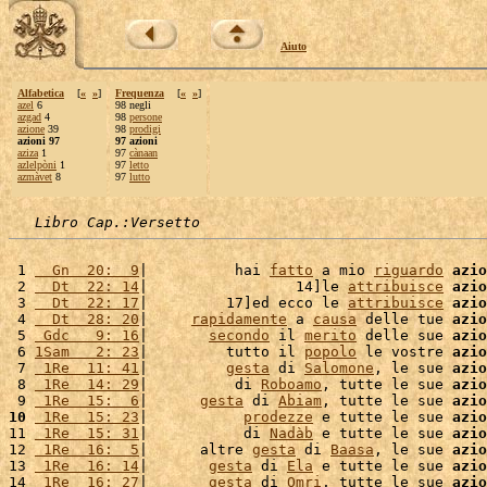
Aiuto
Alfabetica
[
«
»
]
Frequenza
[
«
»
]
azel
6
98 negli
azgad
4
98
persone
azione
39
98
prodigi
azioni 97
97 azioni
aziza
1
97
cànaan
azlelpòni
1
97
letto
azmàvet
8
97
lutto
Libro Cap.:Versetto
 1 
  Gn  20:  9
|          hai 
fatto
 a mio 
riguardo
azio
 2 
  Dt  22: 14
|                 14]le 
attribuisce
azio
 3 
  Dt  22: 17
|         17]ed ecco le 
attribuisce
azio
 4 
  Dt  28: 20
|     
rapidamente
 a 
causa
 delle tue 
azio
 5 
 Gdc   9: 16
|       
secondo
 il 
merito
 delle sue 
azio
 6 
1Sam   2: 23
|         tutto il 
popolo
 le vostre 
azio
 7 
 1Re  11: 41
|         
gesta
 di 
Salomone
, le sue 
azio
 8 
 1Re  14: 29
|          di 
Roboamo
, tutte le sue 
azio
 9 
 1Re  15:  6
|      
gesta
 di 
Abiam
, tutte le sue 
azio
10
 1Re  15: 23
|           
prodezze
 e tutte le sue 
azio
11 
 1Re  15: 31
|           di 
Nadàb
 e tutte le sue 
azio
12 
 1Re  16:  5
|      altre 
gesta
 di 
Baasa
, le sue 
azio
13 
 1Re  16: 14
|       
gesta
 di 
Ela
 e tutte le sue 
azio
14 
 1Re  16: 27
|       
gesta
 di 
Omri
, tutte le sue 
azio