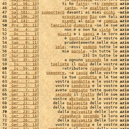
45 
 Sal  56: 13
|          ti ho 
fatto
: ~ti 
renderò
azio
46 
 Sal  69: 31
|           
canto
, ~lo 
esalterò
 con 
azio
47 
 Sal 101:  3
| 
sopporterò
 davanti ai miei 
occhi
 ~
azio
48 
 Sal 106: 29
|          
provocarono
Dio
 con tali 
azio
49 
 Sal 141:  4
|          
pieghi
 al 
male
 ~e 
compia
azio
50
 Prv  20: 11
|     
fanciullo
dimostra
 ~se le sue 
azio
51 
  Qo   4:  3
|           non è e non ha 
visto
 le 
azio
52 
  Qo   9:  1
|        
giusti
 e i 
saggi
 e le loro 
azio
53 
 Sap   2: 12
|           è 
contrario
 alle nostre 
azio
54 
 Sap   9: 11
|           prudentemente nelle mie 
azio
55 
 Sir  23: 19
|       
sole
; ~essi 
vedono
 tutte le 
azio
56 
 Sir  31: 22
|          mie 
parole
. ~In tutte le 
azio
57 
 Sir  33: 23
|                   23] In tutte le 
azio
58 
 Sir  35: 22
|           a ognuno 
secondo
 le sue 
azio
59 
  Is   1: 16
|     
togliete
 il 
male
 delle vostre 
azio
60
  Is  59: 18
|          retributore 
ripagherà
 le 
azio
61 
 Ger   4:  4
|   
spegnere
, ~a 
causa
 delle vostre 
azio
62 
 Ger   4: 18
|          La tua 
condotta
 e le tue 
azio
63 
 Ger   7:  3
|       vostra 
condotta
 e le vostre 
azio
64 
 Ger   7:  5
|       vostra 
condotta
 e le vostre 
azio
65 
 Ger   7: 13
|       avete 
compiuto
 tutte queste 
azio
66 
 Ger  17: 10
|       
secondo
 il 
frutto
 delle sue 
azio
67 
 Ger  18: 11
|      vostre 
abitudini
 e le vostre 
azio
68 
 Ger  21: 12
|      della 
malvagità
 delle vostre 
azio
69 
 Ger  23:  2
|      della 
malvagità
 delle vostre 
azio
70
 Ger  23: 22
|        dalla 
malvagità
 delle loro 
azio
71 
 Ger  25: 14
|         
ripagherò
secondo
 le loro 
azio
72 
 Ger  26:  3
|        della 
malvagità
 delle loro 
azio
73 
 Ger  26: 13
|       vostra 
condotta
 e le vostre 
azio
74 
 Ger  32: 19
|    
condotta
 e il 
merito
 delle sue 
azio