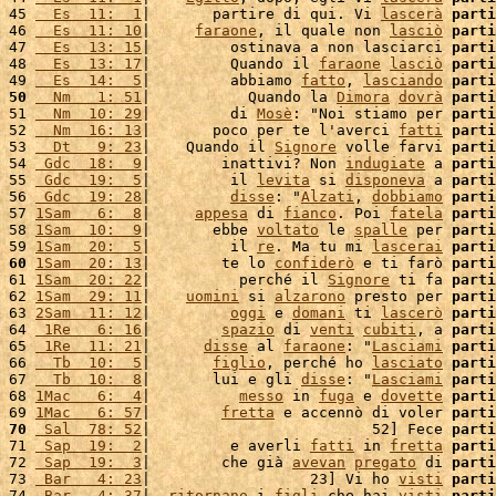
45 
  Es  11:  1
|       partire di qui. Vi 
lascerà
parti
46 
  Es  11: 10
|     
faraone
, il quale non 
lasciò
parti
47 
  Es  13: 15
|         ostinava a non lasciarci 
parti
48 
  Es  13: 17
|         Quando il 
faraone
lasciò
parti
49 
  Es  14:  5
|         abbiamo 
fatto
, 
lasciando
parti
50
  Nm   1: 51
|           Quando la 
Dimora
dovrà
parti
51 
  Nm  10: 29
|         di 
Mosè
: "Noi stiamo per 
parti
52 
  Nm  16: 13
|       poco per te l'averci 
fatti
parti
53 
  Dt   9: 23
|    Quando il 
Signore
 volle farvi 
parti
54 
 Gdc  18:  9
|        inattivi? Non 
indugiate
 a 
parti
55 
 Gdc  19:  5
|         il 
levita
 si 
disponeva
 a 
parti
56 
 Gdc  19: 28
|         
disse
: "
Alzati
, 
dobbiamo
parti
57 
1Sam   6:  8
|     
appesa
 di 
fianco
. Poi 
fatela
parti
58 
1Sam  10:  9
|       ebbe 
voltato
 le 
spalle
 per 
parti
59 
1Sam  20:  5
|         il 
re
. Ma tu mi 
lascerai
parti
60
1Sam  20: 13
|        te lo 
confiderò
 e ti farò 
parti
61 
1Sam  20: 22
|          perché il 
Signore
 ti fa 
parti
62 
1Sam  29: 11
|    
uomini
 si 
alzarono
 presto per 
parti
63 
2Sam  11: 12
|         
oggi
 e 
domani
 ti 
lascerò
parti
64 
 1Re   6: 16
|        
spazio
 di 
venti
cubiti
, a 
parti
65 
 1Re  11: 21
|      
disse
 al 
faraone
: "
Lasciami
parti
66 
  Tb  10:  5
|       
figlio
, perché ho 
lasciato
parti
67 
  Tb  10:  8
|       lui e gli 
disse
: "
Lasciami
parti
68 
1Mac   6:  4
|          
messo
 in 
fuga
 e 
dovette
parti
69 
1Mac   6: 57
|        
fretta
 e accennò di voler 
parti
70
 Sal  78: 52
|                         52] Fece 
parti
71 
 Sap  19:  2
|         e averli 
fatti
 in 
fretta
parti
72 
 Sap  19:  3
|        che già 
avevan
pregato
 di 
parti
73 
 Bar   4: 23
|                  23] Vi ho 
visti
parti
74 
 Bar   4: 37
|  
ritornano
 i 
figli
 che hai 
visti
parti