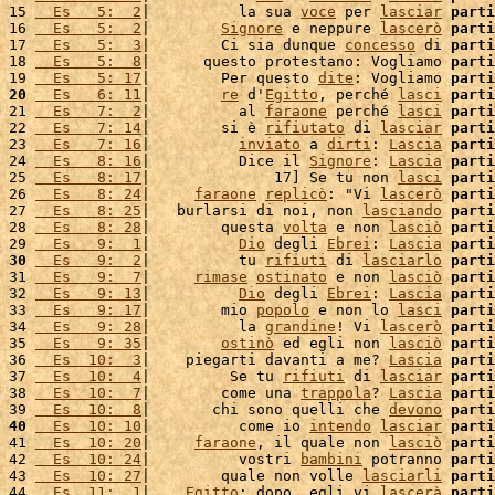
15 
  Es   5:  2
|          la sua 
voce
 per 
lasciar
parti
16 
  Es   5:  2
|        
Signore
 e neppure 
lascerò
parti
17 
  Es   5:  3
|        Ci sia dunque 
concesso
 di 
parti
18 
  Es   5:  8
|      questo protestano: Vogliamo 
parti
19 
  Es   5: 17
|        Per questo 
dite
: Vogliamo 
parti
20
  Es   6: 11
|        
re
 d'
Egitto
, perché 
lasci
parti
21 
  Es   7:  2
|          al 
faraone
 perché 
lasci
parti
22 
  Es   7: 14
|        si è 
rifiutato
 di 
lasciar
parti
23 
  Es   7: 16
|          
inviato
 a 
dirti
: 
Lascia
parti
24 
  Es   8: 16
|          Dice il 
Signore
: 
Lascia
parti
25 
  Es   8: 17
|              17] Se tu non 
lasci
parti
26 
  Es   8: 24
|     
faraone
replicò
: "Vi 
lascerò
parti
27 
  Es   8: 25
|   burlarsi di noi, non 
lasciando
parti
28 
  Es   8: 28
|        questa 
volta
 e non 
lasciò
parti
29 
  Es   9:  1
|          
Dio
 degli 
Ebrei
: 
Lascia
parti
30
  Es   9:  2
|          tu 
rifiuti
 di 
lasciarlo
parti
31 
  Es   9:  7
|     
rimase
ostinato
 e non 
lasciò
parti
32 
  Es   9: 13
|          
Dio
 degli 
Ebrei
: 
Lascia
parti
33 
  Es   9: 17
|        mio 
popolo
 e non lo 
lasci
parti
34 
  Es   9: 28
|          la 
grandine
! Vi 
lascerò
parti
35 
  Es   9: 35
|        
ostinò
 ed egli non 
lasciò
parti
36 
  Es  10:  3
|    piegarti davanti a me? 
Lascia
parti
37 
  Es  10:  4
|         Se tu 
rifiuti
 di 
lasciar
parti
38 
  Es  10:  7
|        come una 
trappola
? 
Lascia
parti
39 
  Es  10:  8
|       chi sono quelli che 
devono
parti
40
  Es  10: 10
|          come io 
intendo
lasciar
parti
41 
  Es  10: 20
|     
faraone
, il quale non 
lasciò
parti
42 
  Es  10: 24
|          vostri 
bambini
 potranno 
parti
43 
  Es  10: 27
|        quale non volle 
lasciarli
parti
44 
  Es  11:  1
|    
Egitto
; dopo, egli vi 
lascerà
parti