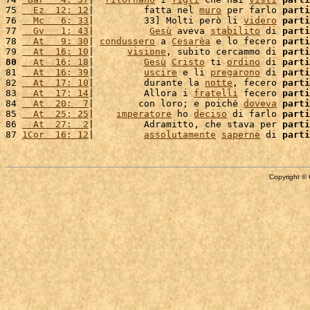
75 
  Ez  12: 12
|         fatta nel 
muro
 per farlo 
parti
76 
  Mc   6: 33
|         33] Molti però li 
videro
parti
77 
  Gv   1: 43
|          
Gesù
 aveva 
stabilito
 di 
parti
78 
  At   9: 30
| 
condussero
 a 
Cesarèa
 e lo fecero 
parti
79 
  At  16: 10
|      
visione
, subito cercammo di 
parti
80
  At  16: 18
|         
Gesù
Cristo
 ti 
ordino
 di 
parti
81 
  At  16: 39
|         
uscire
 e li 
pregarono
 di 
parti
82 
  At  17: 10
|         durante la 
notte
, fecero 
parti
83 
  At  17: 14
|         Allora i 
fratelli
 fecero 
parti
84 
  At  20:  7
|        con loro; e poiché 
doveva
parti
85 
  At  25: 25
|    
imperatore
 ho 
deciso
 di farlo 
parti
86 
  At  27:  2
|         Adramitto, che stava per 
parti
87 
1Cor  16: 12
|         
assolutamente
saperne
 di 
parti
Copyright © 