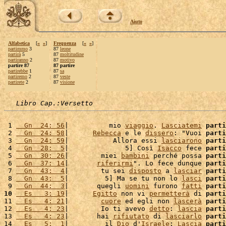
Aiuto
Alfabetica
[
«
»
]
Frequenza
[
«
»
]
partimmo
3
87
leone
partirà
5
87
moltitudine
partiranno
2
87
motivo
partire 87
87 partire
partirebbe
1
87
sa
partiremo
2
87
veste
partirete
2
87
visione
Libro Cap.:Versetto
 1 
  Gn  24: 56
|          mio 
viaggio
. 
Lasciatemi
parti
 2 
  Gn  24: 58
|      
Rebecca
 e le 
dissero
: "Vuoi 
parti
 3 
  Gn  24: 59
|           Allora essi 
lasciarono
parti
 4 
  Gn  28:  5
|              5] Così 
Isacco
 fece 
parti
 5 
  Gn  30: 26
|        miei 
bambini
 perché possa 
parti
 6 
  Gn  37: 14
|       
riferirmi
". Lo fece dunque 
parti
 7 
  Gn  43:  4
|        tu sei 
disposto
 a 
lasciar
parti
 8 
  Gn  43:  5
|         5] Ma se tu non lo 
lasci
parti
 9 
  Gn  44:  3
|       quegli 
uomini
 furono 
fatti
parti
10
  Es   3: 19
|      
Egitto
 non vi 
permetterà
 di 
parti
11 
  Es   4: 21
|        
cuore
 ed egli non 
lascerà
parti
12 
  Es   4: 23
|        Io ti avevo 
detto
: 
lascia
parti
13 
  Es   4: 23
|       hai 
rifiutato
 di 
lasciarlo
parti
14 
  Es   5:  1
|         il 
Dio
 d'
Israele
: 
Lascia
parti