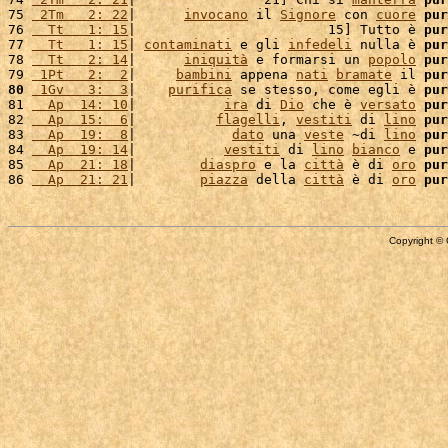
75 
 2Tm   2: 22
|      
invocano
 il 
Signore
 con 
cuore
pur
76 
  Tt   1: 15
|                        15] Tutto è 
pur
77 
  Tt   1: 15
| 
contaminati
 e gli 
infedeli
 nulla è 
pur
78 
  Tt   2: 14
|      
iniquità
 e formarsi un 
popolo
pur
79 
 1Pt   2:  2
|     
bambini
 appena 
nati
bramate
 il 
pur
80
 1Gv   3:  3
|    
purifica
 se stesso, come egli è 
pur
81 
  Ap  14: 10
|           
ira
 di 
Dio
 che è 
versato
pur
82 
  Ap  15:  6
|          
flagelli
, 
vestiti
 di 
lino
pur
83 
  Ap  19:  8
|            
dato
 una 
veste
 ~di 
lino
pur
84 
  Ap  19: 14
|           
vestiti
 di 
lino
bianco
 e 
pur
85 
  Ap  21: 18
|        
diaspro
 e la 
città
 è di 
oro
pur
86 
  Ap  21: 21
|        
piazza
 della 
città
 è di 
oro
pur
Copyright © 