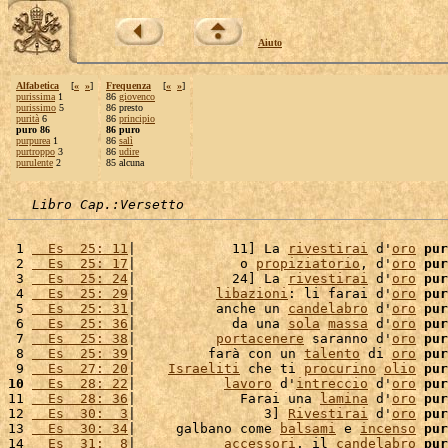
Aiuto
Alfabetica
[
«
»
]
Frequenza
[
«
»
]
purissima
1
86
giovenco
purissimo
5
86 presto
purità
6
86
principio
puro 86
86 puro
purpurea
1
86
salì
purtroppo
3
86
udire
purulente
2
85 alcuna
Libro Cap.:Versetto
 1 
  Es  25: 11
|            11] La 
rivestirai
 d'
oro
pur
 2 
  Es  25: 17
|             o 
propiziatorio
, d'
oro
pur
 3 
  Es  25: 24
|            24] La 
rivestirai
 d'
oro
pur
 4 
  Es  25: 29
|          
libazioni
: li farai d'
oro
pur
 5 
  Es  25: 31
|          anche un 
candelabro
 d'
oro
pur
 6 
  Es  25: 36
|            da una 
sola
massa
 d'
oro
pur
 7 
  Es  25: 38
|          
portacenere
 saranno d'
oro
pur
 8 
  Es  25: 39
|         farà con un 
talento
 di 
oro
pur
 9 
  Es  27: 20
|    
Israeliti
 che ti 
procurino
olio
pur
10
  Es  28: 22
|           
lavoro
 d'
intreccio
 d'
oro
pur
11 
  Es  28: 36
|             Farai una 
lamina
 d'
oro
pur
12 
  Es  30:  3
|                3] 
Rivestirai
 d'
oro
pur
13 
  Es  30: 34
|     galbano come 
balsami
 e 
incenso
pur
14 
  Es  31:  8
|           
accessori
, il 
candelabro
pur