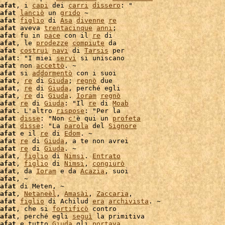
afat
, i 
capi
 dei 
carri
dissero
: "

afat
lanciò
 un 
grido
 ~

afat
figlio
 di 
Asa
divenne
re
afat
 aveva 
trentacinque
anni
;

afat
 fu in 
pace
 con il 
re
afat
, le 
prodezze
compiute
 da

afat
costruì
navi
 di 
Tarsis
 per

afat
: "I miei 
servi
 si uniscano

afat
 non 
accettò
. ~

afat
 si 
addormentò
 con i suoi

afat
, 
re
 di 
Giuda
; 
regnò
 due

afat
, 
re
 di 
Giuda
, perché egli

afat
, 
re
 di 
Giuda
. 
Ioram
regnò
afat
re
 di 
Giuda
: "Il 
re
 di 
Moab
afat
. L'altro 
rispose
afat
disse
: "Non 
c'
è qui un 
profeta
afat
disse
: "La 
parola
 del 
Signore
afat
 e il 
re
 di 
Edom
. ~

afat
re
 di 
Giuda
, a te non avrei

afat
re
 di 
Giuda
. ~

afat
, 
figlio
 di 
Nimsi
. 
Entrato
afat
, 
figlio
 di 
Nimsi
, 
congiurò
afat
, da 
Ioram
 e da 
Acazia
, suoi

afat
, ~

afat
afat
, 
Netaneèl
, 
Amasài
, 
Zaccaria
,

afat
figlio
 di Achilud 
era
archivista
. ~

afat
, che si 
fortificò
 contro

afat
, perché egli 
seguì
 la primitiva

afat
 e tutto 
Giuda
 gli 
portava