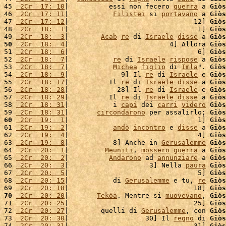
45 
 2Cr  17: 10
|          essi non fecero 
guerra
 a 
Giòs
46 
 2Cr  17: 11
|           
Filistei
 si 
portavano
 a 
Giòs
47 
 2Cr  17: 12
|                               12] 
Giòs
48 
 2Cr  18:  1
|                                1] 
Giòs
49 
 2Cr  18:  3
|        
Acab
re
 di 
Israele
disse
 a 
Giòs
50
 2Cr  18:  4
|                         4] Allora 
Giòs
51 
 2Cr  18:  6
|                                6] 
Giòs
52 
 2Cr  18:  7
|           
re
 di 
Israele
rispose
 a 
Giòs
53 
 2Cr  18:  7
|           
Michea
figlio
 di 
Imla
". 
Giòs
54 
 2Cr  18:  9
|             9] Il 
re
 di 
Israele
 e 
Giòs
55 
 2Cr  18: 17
|          Il 
re
 di 
Israele
disse
 a 
Giòs
56 
 2Cr  18: 28
|            28] Il 
re
 di 
Israele
 e 
Giòs
57 
 2Cr  18: 29
|          Il 
re
 di 
Israele
disse
 a 
Giòs
58 
 2Cr  18: 31
|           i 
capi
 dei 
carri
videro
Giòs
59 
 2Cr  18: 31
|       
circondarono
 per assalirlo; 
Giòs
60
 2Cr  19:  1
|                                1] 
Giòs
61 
 2Cr  19:  2
|           
andò
incontro
 e 
disse
 a 
Giòs
62 
 2Cr  19:  4
|                                4] 
Giòs
63 
 2Cr  19:  8
|           8] Anche in 
Gerusalemme
Giòs
64 
 2Cr  20:  1
|         
Meuniti
, 
mossero
guerra
 a 
Giòs
65 
 2Cr  20:  2
|          
Andarono
 ad 
annunziare
 a 
Giòs
66 
 2Cr  20:  3
|                    3] Nella 
paura
Giòs
67 
 2Cr  20:  5
|                                5] 
Giòs
68 
 2Cr  20: 15
|           di 
Gerusalemme
 e tu, 
re
Giòs
69 
 2Cr  20: 18
|                               18] 
Giòs
70
 2Cr  20: 20
|       
Tekòa
. Mentre si 
muovevano
, 
Giòs
71 
 2Cr  20: 25
|                               25] 
Giòs
72 
 2Cr  20: 27
|        quelli di 
Gerusalemme
, con 
Giòs
73 
 2Cr  20: 30
|                   30] Il 
regno
 di 
Giòs
74 
 2Cr  20: 31
|                               31] 
Giòs