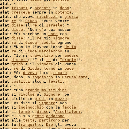
afat
. ~

afat
tributi
 e 
argento
 in 
dono
;

afat
cresceva
 sempre in 
potenza
.

afat
, che aveva 
ricchezza
 e 
gloria
afat
re
 di 
Giuda
afat
disse
 al 
re
 di 
Israele
: "

afat
disse
: "Non 
c'
è qui nessun

afat
: "Ci sarebbe un 
uomo
 con

afat
disse
: "Il 
re
 mio 
signore
afat
re
 di 
Giuda
, 
seduti
 ognuno

afat
: "Non te l'avevo forse 
detto
afat
re
 di 
Giuda
marciarono
 su

afat
: "Io mi 
travestirò
 per 
andare
afat
dissero
: "È il 
re
 di 
Israele
!".

afat
gridò
 e il 
Signore
afat
, 
re
 di 
Giuda
, 
tornò
 in 
pace
afat
: "Si 
doveva
 forse 
recare
afat
, dopo un 
soggiorno
 in 
Gerusalemme
,

afat
costituì
 alcuni 
leviti
,

afat
. ~

afat
: "Una 
grande
moltitudine
afat
 si 
rivolse
 al 
Signore
; per

afat
 stette in 
piedi
 in 
mezzo
afat
. Vi dice il 
Signore
: Non

afat
 si 
inginocchiò
 con la 
faccia
afat
 si 
fermò
 e 
disse
: "
Ascoltatemi
,

afat
 e la sua 
gente
andarono
afat
 alla 
testa
, 
partirono
 per

afat
 fu 
tranquillo
; 
Dio
 gli aveva

afat
regnò
 su 
Giuda
. Aveva 
trentacinque