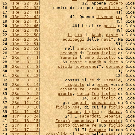
15 
 1Re  22: 32
|                 32] Appena 
videro
Giòs
16 
 1Re  22: 32
|     contro di lui per 
investirlo
. 
Giòs
17 
 1Re  22: 41
|                               41] 
Giòs
18 
 1Re  22: 42
|            42] Quando 
divenne
re
, 
Giòs
19 
 1Re  22: 45
|                               45] 
Giòs
20
 1Re  22: 46
|             46] Le altre 
gesta
 di 
Giòs
21 
 1Re  22: 49
|                               49] 
Giòs
22 
 1Re  22: 50
|           
figlio
 di 
Acab
, 
disse
 a 
Giòs
23 
 1Re  22: 50
|         
equipaggi
 delle 
navi
". Ma 
Giòs
24 
 1Re  22: 51
|                               51] 
Giòs
25 
 1Re  22: 52
|          nell'
anno
diciassette
 di 
Giòs
26 
 2Re   1: 17
|        
secondo
 di 
Ioram
figlio
 di 
Giòs
27 
 2Re   3:  1
|        
Samaria
 l'
anno
diciotto
 di 
Giòs
28 
 2Re   3:  7
|         Si 
mosse
 e 
mandò
 a 
dire
 a 
Giòs
29 
 2Re   3:  8
|       
strada
muoveremo
?", 
domandò
Giòs
30
 2Re   3: 11
|                               11] 
Giòs
31 
 2Re   3: 12
|                               12] 
Giòs
32 
 2Re   3: 12
|          costui il 
re
 di 
Israele
, 
Giòs
33 
 2Re   3: 14
|          
rispetto
 che 
provo
 verso 
Giòs
34 
 2Re   8: 16
|        
divenne
re
Ioram
figlio
 di 
Giòs
35 
 2Re   9:  2
|       
giunto
, 
cerca
Ieu
figlio
 di 
Giòs
36 
 2Re   9: 14
|                 14] 
Ieu
figlio
 di 
Giòs
37 
 2Re  12: 19
|         gli 
oggetti
consacrati
 da 
Giòs
38 
 1Cr   3: 10
|      
figlio
Asa
, di cui fu 
figlio
Giòs
39 
 1Cr  11: 43
|           
Canan
, 
figlio
 di 
Maaca
, 
Giòs
40
 1Cr  15: 24
|          24] I 
sacerdoti
Sebania
, 
Giòs
41 
 1Cr  18: 15
|      
Zeruià
comandava
 l'
esercito
; 
Giòs
42 
 2Cr  17:  1
|       
posto
divenne
re
 suo 
figlio
Giòs
43 
 2Cr  17:  3
|              3] Il 
Signore
 fu con 
Giòs
44 
 2Cr  17:  5
|  
consolidò
 il 
regno
 nelle 
mani
 di 
Giòs