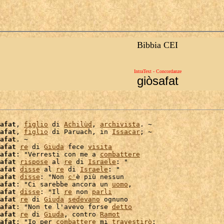
Bibbia CEI
IntraText - Concordanze
giòsafat
afat
, 
figlio
 di 
Achilùd
, 
archivista
. ~

afat
, 
figlio
 di Paruach, in 
Issacar
; ~

afat
. ~

afat
re
 di 
Giuda
 fece 
visita
afat
: "Verresti con me a 
combattere
afat
rispose
 al 
re
 di 
Israele
: "

afat
disse
 al 
re
 di 
Israele
: "

afat
disse
: "Non 
c'
è più nessun

afat
: "Ci sarebbe ancora un 
uomo
afat
disse
: "Il 
re
 non 
parli
afat
re
 di 
Giuda
sedevano
 ognuno

afat
: "Non te l'avevo forse 
detto
afat
re
 di 
Giuda
, contro 
Ramot
afat
: "Io per 
combattere
 mi 
travestirò
:
