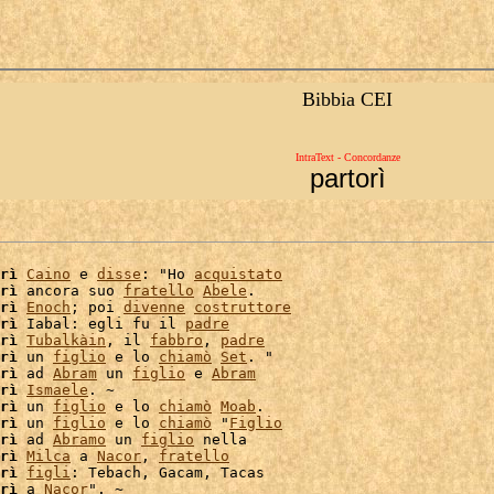
Bibbia CEI
IntraText - Concordanze
partorì
rì
Caino
 e 
disse
: "Ho 
acquistato
rì
 ancora suo 
fratello
Abele
.

rì
Enoch
; poi 
divenne
costruttore
rì
 Iabal: egli fu il 
padre
rì
Tubalkàin
, il 
fabbro
, 
padre
rì
 un 
figlio
 e lo 
chiamò
Set
. "

rì
 ad 
Abram
 un 
figlio
 e 
Abram
rì
Ismaele
. ~

rì
 un 
figlio
 e lo 
chiamò
Moab
rì
 un 
figlio
 e lo 
chiamò
 "
Figlio
rì
 ad 
Abramo
 un 
figlio
 nella

rì
Milca
 a 
Nacor
, 
fratello
rì
figli
: Tebach, Gacam, Tacas

rì
 a 
Nacor
". ~
