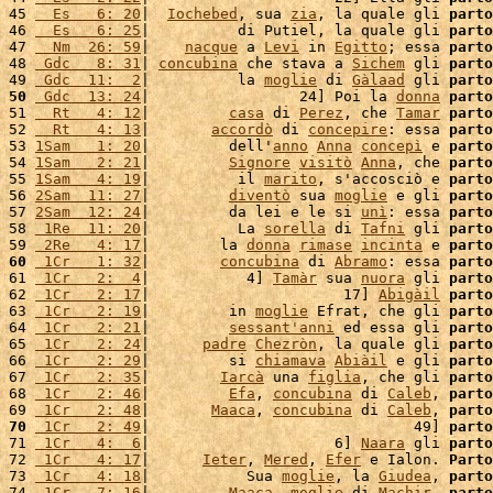
45 
  Es   6: 20
|  
Iochebed
, sua 
zia
, la quale gli 
parto
46 
  Es   6: 25
|          di Putiel, la quale gli 
parto
47 
  Nm  26: 59
|    
nacque
 a 
Levi
 in 
Egitto
; essa 
parto
48 
 Gdc   8: 31
| 
concubina
 che stava a 
Sichem
 gli 
parto
49 
 Gdc  11:  2
|          la 
moglie
 di 
Gàlaad
 gli 
parto
50
 Gdc  13: 24
|                 24] Poi la 
donna
parto
51 
  Rt   4: 12
|         
casa
 di 
Perez
, che 
Tamar
parto
52 
  Rt   4: 13
|       
accordò
 di 
concepire
: essa 
parto
53 
1Sam   1: 20
|         dell'
anno
Anna
concepì
 e 
parto
54 
1Sam   2: 21
|         
Signore
visitò
Anna
, che 
parto
55 
1Sam   4: 19
|          il 
marito
, s'accosciò e 
parto
56 
2Sam  11: 27
|         
diventò
 sua 
moglie
 e gli 
parto
57 
2Sam  12: 24
|         da lei e le si 
unì
: essa 
parto
58 
 1Re  11: 20
|          La 
sorella
 di 
Tafni
 gli 
parto
59 
 2Re   4: 17
|        la 
donna
rimase
incinta
 e 
parto
60
 1Cr   1: 32
|        
concubina
 di 
Abramo
: essa 
parto
61 
 1Cr   2:  4
|           4] 
Tamàr
 sua 
nuora
 gli 
parto
62 
 1Cr   2: 17
|                      17] 
Abigàil
parto
63 
 1Cr   2: 19
|         in 
moglie
 Efrat, che gli 
parto
64 
 1Cr   2: 21
|         
sessant'
anni
 ed essa gli 
parto
65 
 1Cr   2: 24
|      
padre
Chezròn
, la quale gli 
parto
66 
 1Cr   2: 29
|         si 
chiamava
Abiàil
 e gli 
parto
67 
 1Cr   2: 35
|        
Iarcà
 una 
figlia
, che gli 
parto
68 
 1Cr   2: 46
|         
Efa
, 
concubina
 di 
Caleb
, 
parto
69 
 1Cr   2: 48
|       
Maaca
, 
concubina
 di 
Caleb
, 
parto
70
 1Cr   2: 49
|                              49] 
parto
71 
 1Cr   4:  6
|                     6] 
Naara
 gli 
parto
72 
 1Cr   4: 17
|      
Ieter
, 
Mered
, 
Efer
 e Ialon. 
Parto
73 
 1Cr   4: 18
|           Sua 
moglie
, la 
Giudea
, 
parto
74 
 1Cr   7: 16
|         
Maaca
, 
moglie
 di 
Machir
, 
parto