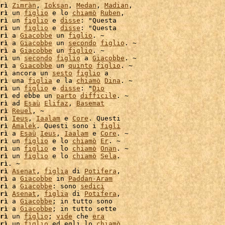
rì
Zimràn
, 
Ioksan
, 
Medan
, 
Madian
,

rì
 un 
figlio
 e lo 
chiamò
Ruben
,

rì
 un 
figlio
 e 
disse
: "Questa

rì
 un 
figlio
 e 
disse
: "Questa

rì
 a 
Giacobbe
 un 
figlio
rì
 a 
Giacobbe
 un 
secondo
figlio
. ~

rì
 a 
Giacobbe
 un 
figlio
. ~

rì
 un 
secondo
figlio
 a 
Giacobbe
. ~

rì
 a 
Giacobbe
 un 
quinto
figlio
. ~

rì
 ancora un 
sesto
figlio
 a

rì
 una 
figlia
 e la 
chiamò
Dina
. ~

rì
 un 
figlio
 e 
disse
: "
Dio
rì
 ed ebbe un 
parto
difficile
. ~

rì
 ad 
Esaù
Elifaz
, 
Basemat
rì
Reuel
rì
Ieus
, 
Iaalam
 e 
Core
. Questi

rì
Amalek
. Questi sono i 
figli
rì
 a 
Esaù
Ieus
, 
Iaalam
 e 
Core
. ~

rì
 un 
figlio
 e lo 
chiamò
Er
. ~

rì
 un 
figlio
 e lo 
chiamò
Onan
. ~

rì
 un 
figlio
 e lo 
chiamò
Sela
.

rì
. ~

rì
Asenat
, 
figlia
 di 
Potifera
,

rì
 a 
Giacobbe
 in 
Paddan-Aram
rì
 a 
Giacobbe
: sono 
sedici
rì
Asenat
, 
figlia
 di 
Potifera
,

rì
 a 
Giacobbe
; in tutto sono

rì
 a 
Giacobbe
; in tutto sette

rì
 un 
figlio
; 
vide
 che 
era
rì
 un 
figlio
 ed egli lo 
chiamò