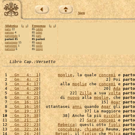
Aiuto
Alfabetica
[
«
»
]
Frequenza
[
«
»
]
parto
22
85
caldei
partono
4
85
inferi
partorendo
1
85
parti
partorì 85
85 partorì
partoriente
15
85
passi
partorienti
1
85
suolo
partorirà
6
85
tempi
Libro Cap.:Versetto
 1 
  Gn   4:  1
|       
moglie
, la quale 
concepì
 e 
parto
 2 
  Gn   4:  2
|                           2] Poi 
parto
 3 
  Gn   4: 17
|        alla 
moglie
 che 
concepì
 e 
parto
 4 
  Gn   4: 20
|                          20] 
Ada
parto
 5 
  Gn   4: 22
|            22] 
Zilla
 a sua 
volta
parto
 6 
  Gn   4: 25
|        di 
nuovo
 alla 
moglie
, che 
parto
 7 
  Gn  16: 15
|                         15] 
Agar
parto
 8 
  Gn  16: 16
|  ottantasei 
anni
 quando 
Agar
 gli 
parto
 9 
  Gn  19: 37
|                  37] La maggiore 
parto
10
  Gn  19: 38
|         38] Anche la più 
piccola
parto
11 
  Gn  21:  2
|                2] 
Sara
concepì
 e 
parto
12 
  Gn  22: 23
|       
Rebecca
: questi otto 
figli
parto
13 
  Gn  22: 24
|       
concubina
, 
chiamata
 Reuma, 
parto
14 
  Gn  24: 24
|      
Betuèl
, il 
figlio
 che 
Milca
parto