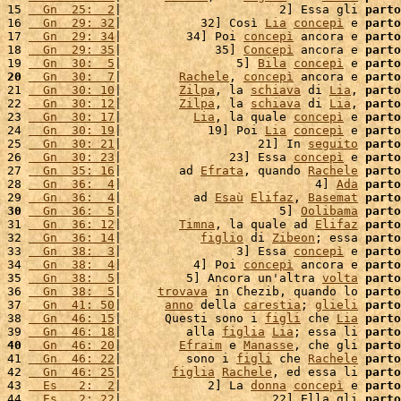
15 
  Gn  25:  2
|                      2] Essa gli 
parto
16 
  Gn  29: 32
|           32] Così 
Lia
concepì
 e 
parto
17 
  Gn  29: 34
|         34] Poi 
concepì
 ancora e 
parto
18 
  Gn  29: 35
|             35] 
Concepì
 ancora e 
parto
19 
  Gn  30:  5
|                5] 
Bila
concepì
 e 
parto
20
  Gn  30:  7
|        
Rachele
, 
concepì
 ancora e 
parto
21 
  Gn  30: 10
|        
Zilpa
, la 
schiava
 di 
Lia
, 
parto
22 
  Gn  30: 12
|        
Zilpa
, la 
schiava
 di 
Lia
, 
parto
23 
  Gn  30: 17
|          
Lia
, la quale 
concepì
 e 
parto
24 
  Gn  30: 19
|            19] Poi 
Lia
concepì
 e 
parto
25 
  Gn  30: 21
|                   21] In 
seguito
parto
26 
  Gn  30: 23
|               23] Essa 
concepì
 e 
parto
27 
  Gn  35: 16
|        ad 
Efrata
, quando 
Rachele
parto
28 
  Gn  36:  4
|                           4] 
Ada
parto
29 
  Gn  36:  4
|          ad 
Esaù
Elifaz
, 
Basemat
parto
30
  Gn  36:  5
|                      5] 
Oolibama
parto
31 
  Gn  36: 12
|        
Timna
, la quale ad 
Elifaz
parto
32 
  Gn  36: 14
|           
figlio
 di 
Zibeon
; essa 
parto
33 
  Gn  38:  3
|                3] Essa 
concepì
 e 
parto
34 
  Gn  38:  4
|          4] Poi 
concepì
 ancora e 
parto
35 
  Gn  38:  5
|         5] Ancora un'altra 
volta
parto
36 
  Gn  38:  5
|     
trovava
 in Chezib, quando lo 
parto
37 
  Gn  41: 50
|      
anno
 della 
carestia
; 
glieli
parto
38 
  Gn  46: 15
|      Questi sono i 
figli
 che 
Lia
parto
39 
  Gn  46: 18
|         alla 
figlia
Lia
; essa li 
parto
40
  Gn  46: 20
|        
Efraim
 e 
Manasse
, che gli 
parto
41 
  Gn  46: 22
|         sono i 
figli
 che 
Rachele
parto
42 
  Gn  46: 25
|       
figlia
Rachele
, ed essa li 
parto
43 
  Es   2:  2
|            2] La 
donna
concepì
 e 
parto
44 
  Es   2: 22
|                     22] Ella gli 
parto