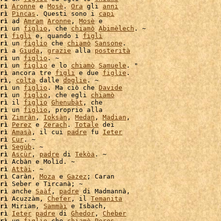
rì
Aronne
 e 
Mosè
. 
Ora
 gli 
anni
rì
Pincas
. Questi sono i 
capi
rì
 ad 
Amram
Aronne
, 
Mosè
 e

rì
 un 
figlio
, che 
chiamò
Abimèlech
. ~

rì
figli
 e, quando i 
figli
rì
 un 
figlio
 che 
chiamò
Sansone
.

rì
 a 
Giuda
, 
grazie
 alla 
posterità
rì
 un 
figlio
. ~

rì
 un 
figlio
 e lo 
chiamò
Samuele
. "

rì
 ancora tre 
figli
 e due 
figlie
.

rì
, 
colta
 dalle 
doglie
. ~

rì
 un 
figlio
. Ma ciò che 
Davide
rì
 un 
figlio
, che egli 
chiamò
rì
 il 
figlio
Ghenubàt
, che

rì
 un 
figlio
rì
Zimràn
, 
Ioksàn
, 
Medan
, 
Madian
,

rì
Perez
 e 
Zerach
. 
Totale
 dei

rì
Amasà
, il cui 
padre
 fu 
Ieter
rì
Cur
. ~

rì
Segùb
. ~

rì
Ascùr
, 
padre
 di 
Tekòa
. ~

rì
 Acbàn e Molìd. ~

rì
Attài
. ~

rì
 Caràn, 
Moza
 e 
Gazez
; Caran

rì
rì
 anche 
Saàf
, 
padre
 di Madmannà,

rì
 Acuzzàm, 
Chefer
, il 
Temanita
rì
 Miriam, 
Sammài
 e Isbach,

rì
Ieter
padre
 di 
Ghedor
, 
Cheber
rì
 un 
figlio
 che 
chiamò
Peres
,
