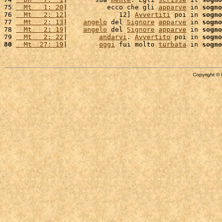
75 
  Mt   1: 20
|          ecco che gli 
apparve
 in 
sogno
76 
  Mt   2: 12
|             12] 
Avvertiti
 poi in 
sogno
77 
  Mt   2: 13
|    
angelo
 del 
Signore
apparve
 in 
sogno
78 
  Mt   2: 19
|    
angelo
 del 
Signore
apparve
 in 
sogno
79 
  Mt   2: 22
|        
andarvi
. 
Avvertito
 poi in 
sogno
80
  Mt  27: 19
|        
oggi
 fui molto 
turbata
 in 
sogno
Copyright © 