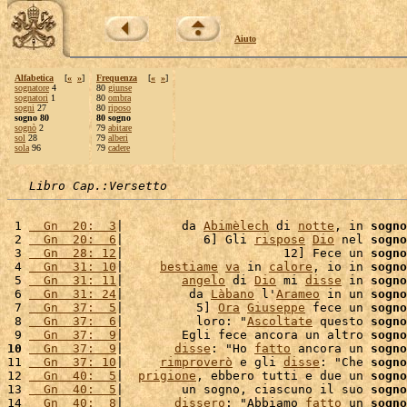
Aiuto
Alfabetica
[
«
»
]
Frequenza
[
«
»
]
sognatore
4
80
giunse
sognatori
1
80
ombra
sogni
27
80
riposo
sogno 80
80 sogno
sognò
2
79
abitare
sol
28
79
alberi
sola
96
79
cadere
Libro Cap.:Versetto
 1 
  Gn  20:  3
|        da 
Abimèlech
 di 
notte
, in 
sogno
 2 
  Gn  20:  6
|           6] Gli 
rispose
Dio
 nel 
sogno
 3 
  Gn  28: 12
|                      12] Fece un 
sogno
 4 
  Gn  31: 10
|     
bestiame
va
 in 
calore
, io in 
sogno
 5 
  Gn  31: 11
|        
angelo
 di 
Dio
 mi 
disse
 in 
sogno
 6 
  Gn  31: 24
|         da 
Làbano
 l'
Arameo
 in un 
sogno
 7 
  Gn  37:  5
|          5] 
Ora
Giuseppe
 fece un 
sogno
 8 
  Gn  37:  6
|          loro: "
Ascoltate
 questo 
sogno
 9 
  Gn  37:  9
|        Egli fece ancora un altro 
sogno
10
  Gn  37:  9
|       
disse
: "Ho 
fatto
 ancora un 
sogno
11 
  Gn  37: 10
|     
rimproverò
 e gli 
disse
: "Che 
sogno
12 
  Gn  40:  5
|  
prigione
, ebbero tutti e due un 
sogno
13 
  Gn  40:  5
|        un sogno, ciascuno il suo 
sogno
14 
  Gn  40:  8
|       
dissero
: "Abbiamo 
fatto
 un 
sogno