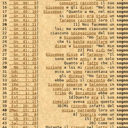
15 
  Gn  40:  9
|         
coppieri
raccontò
 il suo 
sogno
16 
  Gn  40:  9
|   
Giuseppe
 e gli 
disse
: "Nel mio 
sogno
17 
  Gn  40: 16
|  
Giuseppe
: "Quanto a me, nel mio 
sogno
18 
  Gn  41:  7
|         si 
svegliò
: 
era
stato
 un 
sogno
19 
  Gn  41:  8
|         
faraone
raccontò
 loro il 
sogno
20
  Gn  41: 11
|               11] Noi facemmo un 
sogno
21 
  Gn  41: 11
|       lui; ma avemmo ciascuno un 
sogno
22 
  Gn  41: 12
|     ciascuno 
spiegazione
 del suo 
sogno
23 
  Gn  41: 15
|         a 
Giuseppe
: "Ho 
fatto
 un 
sogno
24 
  Gn  41: 15
|        che ti 
basta
ascoltare
 un 
sogno
25 
  Gn  41: 17
|       
disse
 a 
Giuseppe
: "Nel mio 
sogno
26 
  Gn  41: 22
|                 22] Poi 
vidi
 nel 
sogno
27 
  Gn  41: 25
|   
Giuseppe
disse
 al 
faraone
: "Il 
sogno
28 
  Gn  41: 26
|       sono sette 
anni
: è un solo 
sogno
29 
  Gn  41: 32
|           Quanto al 
fatto
 che il 
sogno
30
  Nm  12:  6
|   
visione
 a lui mi 
rivelerò
, ~in 
sogno
31 
 Gdc   7: 13
|       ecco un 
uomo
 raccontava un 
sogno
32 
 Gdc   7: 13
|         gli 
diceva
: "Ho 
fatto
 un 
sogno
33 
 Gdc   7: 15
|       ebbe 
udito
 il 
racconto
 del 
sogno
34 
 1Re   3:  5
|    
Signore
apparve
 a 
Salomone
 in 
sogno
35 
 1Re   3: 15
|      
svegliò
; ecco, 
era
stato
 un 
sogno
36 
 Est   1: 1a
|       
tribù
 di 
Beniamino
 ebbe un 
sogno
37 
 Est   1: 1d
|             1d]Questo 
era
 il suo 
sogno
38 
 Est   1: 1l
|      
svegliò
: aveva 
visto
 questo 
sogno
39 
 Est  10: 3b
|        3b]Mi 
ricordo
 infatti del 
sogno
40
2Mac  15: 11
|          
gioia
, 
narrando
 loro un 
sogno
41 
  Gb  20:  8
|               8] 
Svanirà
 come un 
sogno
42 
  Gb  33: 15
|                    15] 
Parla
 nel 
sogno
43 
 Sal  73: 20
|                      20] Come un 
sogno
44 
 Sir  40:  5
|   Durante il 
riposo
 nel 
letto
 il 
sogno