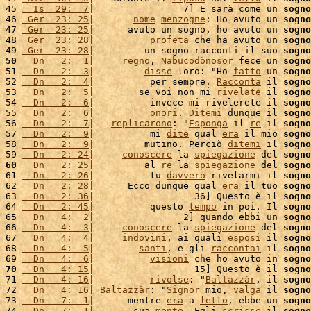
45 
  Is  29:  7
|                7] E sarà come un 
sogno
46 
 Ger  23: 25
|       
nome
menzogne
: Ho avuto un 
sogno
47 
 Ger  23: 25
|      avuto un sogno, ho avuto un 
sogno
48 
 Ger  23: 28
|          
profeta
 che ha avuto un 
sogno
49 
 Ger  23: 28
|         un sogno racconti il suo 
sogno
50
  Dn   2:  1
|     
regno
, 
Nabucodònosor
 fece un 
sogno
51 
  Dn   2:  3
|         
disse
 loro: "Ho 
fatto
 un 
sogno
52 
  Dn   2:  4
|          per sempre. 
Racconta
 il 
sogno
53 
  Dn   2:  5
|        se voi non mi 
rivelate
 il 
sogno
54 
  Dn   2:  6
|          invece mi rivelerete il 
sogno
55 
  Dn   2:  6
|          
onori
. 
Ditemi
 dunque il 
sogno
56 
  Dn   2:  7
|   
replicarono
: "
Esponga
 il 
re
 il 
sogno
57 
  Dn   2:  9
|          mi 
dite
 qual 
era
 il mio 
sogno
58 
  Dn   2:  9
|         mutino. Perciò 
ditemi
 il 
sogno
59 
  Dn   2: 24
|     
conoscere
 la 
spiegazione
 del 
sogno
60
  Dn   2: 25
|         al 
re
 la 
spiegazione
 del 
sogno
61 
  Dn   2: 26
|          tu 
davvero
 rivelarmi il 
sogno
62 
  Dn   2: 28
|      Ecco dunque qual 
era
 il tuo 
sogno
63 
  Dn   2: 36
|                  36] Questo è il 
sogno
64 
  Dn   2: 45
|          questo 
tempo
 in poi. Il 
sogno
65 
  Dn   4:  2
|                2] quando ebbi un 
sogno
66 
  Dn   4:  3
|     
conoscere
 la 
spiegazione
 del 
sogno
67 
  Dn   4:  4
|     
indovini
, ai quali 
esposi
 il 
sogno
68 
  Dn   4:  5
|        
santi
, e gli 
raccontai
 il 
sogno
69 
  Dn   4:  6
|          
visioni
 che ho avuto in 
sogno
70
  Dn   4: 15
|                  15] Questo è il 
sogno
71 
  Dn   4: 16
|          
rivolse
: "
Baltazzàr
, il 
sogno
72 
  Dn   4: 16
| 
Baltazzàr
: "
Signor
 mio, 
valga
 il 
sogno
73 
  Dn   7:  1
|      mentre 
era
 a 
letto
, ebbe un 
sogno
74 
  Dn   7:  1
|       sua 
mente
. Egli 
scrisse
 il 
sogno