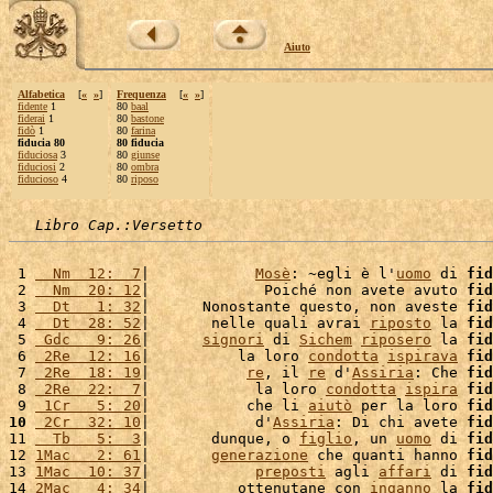
Aiuto
Alfabetica
[
«
»
]
Frequenza
[
«
»
]
fidente
1
80
baal
fiderai
1
80
bastone
fidò
1
80
farina
fiducia 80
80 fiducia
fiduciosa
3
80
giunse
fiduciosi
2
80
ombra
fiducioso
4
80
riposo
Libro Cap.:Versetto
 1 
  Nm  12:  7
|            
Mosè
: ~egli è l'
uomo
 di 
fid
 2 
  Nm  20: 12
|             Poiché non avete avuto 
fid
 3 
  Dt   1: 32
|      Nonostante questo, non aveste 
fid
 4 
  Dt  28: 52
|       nelle quali avrai 
riposto
 la 
fid
 5 
 Gdc   9: 26
|      
signori
 di 
Sichem
riposero
 la 
fid
 6 
 2Re  12: 16
|          la loro 
condotta
ispirava
fid
 7 
 2Re  18: 19
|           
re
, il 
re
 d'
Assiria
: Che 
fid
 8 
 2Re  22:  7
|            la loro 
condotta
ispira
fid
 9 
 1Cr   5: 20
|           che li 
aiutò
 per la loro 
fid
10
 2Cr  32: 10
|            d'
Assiria
: Di chi avete 
fid
11 
  Tb   5:  3
|       dunque, o 
figlio
, un 
uomo
 di 
fid
12 
1Mac   2: 61
|       
generazione
 che quanti hanno 
fid
13 
1Mac  10: 37
|            
preposti
 agli 
affari
 di 
fid
14 
2Mac   4: 34
|          ottenutane con 
inganno
 la 
fid