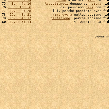
75 
  Eb   4: 16
|      
Accostiamoci
 dunque con 
piena
fid
76 
  Eb  13:  6
|             Così possiamo 
dire
 con 
fid
77 
 1Gv   2: 28
|          lui, perché possiamo aver 
fid
78 
 1Gv   3: 21
|          
rimprovera
 nulla, abbiamo 
fid
79 
 1Gv   4: 17
|         
perfezione
, perché abbiamo 
fid
80
 1Gv   5: 14
|                    14] Questa è la 
fid
Copyright © 