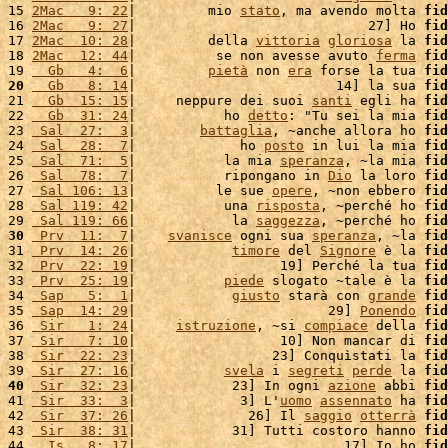
15 
2Mac   9: 22
|         mio 
stato
, ma avendo molta 
fid
16 
2Mac   9: 27
|                             27] Ho 
fid
17 
2Mac  10: 28
|         della 
vittoria
gloriosa
 la 
fid
18 
2Mac  12: 44
|          se non avesse avuto 
ferma
fid
19 
  Gb   4:  6
|         
pietà
 non 
era
 forse la tua 
fid
20
  Gb   8: 14
|                         14] la sua 
fid
21 
  Gb  15: 15
|     neppure dei suoi 
santi
 egli ha 
fid
22 
  Gb  31: 24
|           ho 
detto
: "Tu sei la mia 
fid
23 
 Sal  27:  3
|        
battaglia
, ~anche allora ho 
fid
24 
 Sal  28:  7
|             ho 
posto
 in lui la mia 
fid
25 
 Sal  71:  5
|           la mia 
speranza
, ~la mia 
fid
26 
 Sal  78:  7
|           ripongano in 
Dio
 la loro 
fid
27 
 Sal 106: 13
|          le sue 
opere
, ~non ebbero 
fid
28 
 Sal 119: 42
|           una 
risposta
, ~perché ho 
fid
29 
 Sal 119: 66
|            la 
saggezza
, ~perché ho 
fid
30
 Prv  11:  7
|    
svanisce
 ogni sua 
speranza
, ~la 
fid
31 
 Prv  14: 26
|            
timore
 del 
Signore
 è la 
fid
32 
 Prv  22: 19
|                  19] Perché la tua 
fid
33 
 Prv  25: 19
|           
piede
 slogato ~tale è la 
fid
34 
 Sap   5:  1
|            
giusto
 starà con 
grande
fid
35 
 Sap  14: 29
|                        29] 
Ponendo
fid
36 
 Sir   1: 24
|     
istruzione
, ~si 
compiace
 della 
fid
37 
 Sir   7: 10
|                  10] Non mancar di 
fid
38 
 Sir  22: 23
|                 23] Conquìstati la 
fid
39 
 Sir  27: 16
|           
svela
 i 
segreti
perde
 la 
fid
40
 Sir  32: 23
|            23] In ogni 
azione
 abbi 
fid
41 
 Sir  33:  3
|             3] L'
uomo
assennato
 ha 
fid
42 
 Sir  37: 26
|              26] Il 
saggio
otterrà
fid
43 
 Sir  38: 31
|            31] Tutti costoro hanno 
fid
44 
  Is   8: 17
|                          17] Io ho 
fid