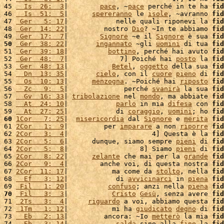
45 
  Is  26:  3
|        
pace
, ~
pace
 perché in te ha 
fid
46 
  Is  51:  5
|      
spereranno
 le 
isole
, ~avranno 
fid
47 
 Ger   5: 17
|            nelle quali riponevi la 
fid
48 
 Ger  14: 22
|         nostro 
Dio
? ~In te abbiamo 
fid
49 
 Ger  17:  7
|        
Signore
 ~e il 
Signore
 è sua 
fid
50
 Ger  38: 22
|       
ingannato
 ~gli 
uomini
 di tua 
fid
51 
 Ger  39: 18
|          
bottino
, perché hai avuto 
fid
52 
 Ger  48:  7
|             7] Poiché hai 
posto
 la 
fid
53 
 Ger  48: 13
|           
Betel
, 
oggetto
 della sua 
fid
54 
  Dn  13: 35
|       
cielo
, con il 
cuore
pieno
 di 
fid
55 
  Os  10: 13
|      
menzogna
. ~Poiché hai 
riposto
fid
56 
  Zc   9:  5
|              perché 
svanirà
 la sua 
fid
57 
  Gv  16: 33
| 
tribolazione
 nel 
mondo
, ma abbiate 
fid
58 
  At  24: 10
|            
parlo
 in mia 
difesa
 con 
fid
59 
  At  27: 25
|            di 
coraggio
, 
uomini
; ho 
fid
60
1Cor   7: 25
|  
misericordia
 dal 
Signore
 e 
merita
fid
61 
2Cor   1:  9
|         per 
imparare
 a non 
riporre
fid
62 
2Cor   3:  4
|                     4] Questa è la 
fid
63 
2Cor   5:  6
|      dunque, siamo sempre 
pieni
 di 
fid
64 
2Cor   5:  8
|                  8] Siamo 
pieni
 di 
fid
65 
2Cor   8: 22
|      
zelante
 che mai per la 
grande
fid
66 
2Cor   9:  4
|        anche voi, di questa nostra 
fid
67 
2Cor  11: 17
|           ma come da 
stolto
, nella 
fid
68 
  Ef   3: 12
|            di 
avvicinarci
 in 
piena
fid
69 
 Fil   1: 20
|          
confuso
; anzi nella 
piena
fid
70
 Fil   3:  3
|           
Cristo
Gesù
, senza avere 
fid
71 
 2Ts   3:  4
|     
riguardo
 a voi, abbiamo questa 
fid
72 
 1Tm   1: 12
|           mi ha 
giudicato
degno
 di 
fid
73 
  Eb   2: 13
|         ancora: ~Io 
metterò
 la mia 
fid
74 
  Eb   3: 14
|            
salda
 sino alla 
fine
 la 
fid