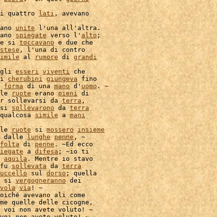
i quattro 
lati
, avevano

ano 
unite
 l'una all'altra.

ano 
spiegate
 verso l'
alto
e si 
toccavano
 e due che

stese
, l'una di contro

imile
 al 
rumore
 di 
grandi
gli 
esseri
viventi
 che

i 
cherubini
giungeva
 fino

 
forma
 di una 
mano
 d'
uomo
. ~

le 
ruote
 erano 
pieni
 di

r sollevarsi da 
terra
,

si 
sollevarono
 da 
terra
qualcosa 
simile
 a 
mani
le 
ruote
 si 
mossero
insieme
 dalle 
lunghe
penne
, ~

folta
 di 
penne
. ~Ed ecco

iegate
 a 
difesa
; ~io ti

 
aquila
. Mentre io stavo

fu 
sollevata
 da 
terra
uccello
 sul 
dorso
; quella

 si 
vergogneranno
vola
via
! ~

oiché avevano ali come

me quelle delle cicogne,

 voi non avete voluto! ~

voi non avete voluto! ~
