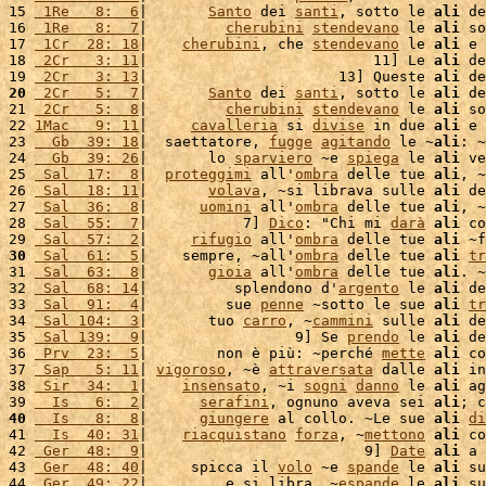
15 
 1Re   8:  6
|       
Santo
 dei 
santi
, sotto le 
ali
 de
16 
 1Re   8:  7
|         
cherubini
stendevano
 le 
ali
 so
17 
 1Cr  28: 18
|    
cherubini
, che 
stendevano
 le 
ali
 e 
18 
 2Cr   3: 11
|                          11] Le 
ali
 de
19 
 2Cr   3: 13
|                      13] Queste 
ali
 de
20
 2Cr   5:  7
|       
Santo
 dei 
santi
, sotto le 
ali
 de
21 
 2Cr   5:  8
|         
cherubini
stendevano
 le 
ali
 so
22 
1Mac   9: 11
|     
cavalleria
 si 
divise
 in due 
ali
 e 
23 
  Gb  39: 18
|  saettatore, 
fugge
agitando
 le ~
ali
: ~
24 
  Gb  39: 26
|       lo 
sparviero
 ~e 
spiega
 le 
ali
 ve
25 
 Sal  17:  8
|  
proteggimi
 all'
ombra
 delle tue 
ali
, ~

26 
 Sal  18: 11
|       
volava
, ~si librava sulle 
ali
 de
27 
 Sal  36:  8
|      
uomini
 all'
ombra
 delle tue 
ali
, ~

28 
 Sal  55:  7
|           7] 
Dico
: "Chi mi 
darà
ali
 co
29 
 Sal  57:  2
|     
rifugio
 all'
ombra
 delle tue 
ali
 ~f
30
 Sal  61:  5
|    sempre, ~all'
ombra
 delle tue 
ali
tr
31 
 Sal  63:  8
|       
gioia
 all'
ombra
 delle tue 
ali
. ~

32 
 Sal  68: 14
|          splendono d'
argento
 le 
ali
 de
33 
 Sal  91:  4
|         sue 
penne
 ~sotto le sue 
ali
tr
34 
 Sal 104:  3
|       tuo 
carro
, ~
cammini
 sulle 
ali
 de
35 
 Sal 139:  9
|                 9] Se 
prendo
 le 
ali
 de
36 
 Prv  23:  5
|        non è più: ~perché 
mette
ali
 co
37 
 Sap   5: 11
| 
vigoroso
, ~è 
attraversata
 dalle 
ali
 in
38 
 Sir  34:  1
|    
insensato
, ~i 
sogni
danno
 le 
ali
 ag
39 
  Is   6:  2
|      
serafini
, ognuno aveva sei 
ali
; c
40
  Is   8:  8
|      
giungere
 al collo. ~Le sue 
ali
di
41 
  Is  40: 31
|    
riacquistano
forza
, ~
mettono
ali
 co
42 
 Ger  48:  9
|                         9] 
Date
ali
 a 
43 
 Ger  48: 40
|     spicca il 
volo
 ~e 
spande
 le 
ali
 su
44 
 Ger  49: 22
|         e si libra, ~
espande
 le 
ali
 su