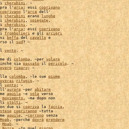
i 
cherubini
. ~

pra l'
arca
; essi 
coprivano
coprivano
 l'
arca
 dell'

i 
cherubini
 erano 
lunghe
i 
cherubini
, 
spiegate
i 
cherubini
. ~

pra l'
arca
; essi 
coprivano
i 
frombolieri
 e gli 
arcieri
si 
beffa
 del 
cavallo
 e

rso il 
sud
? ~

l 
vento
. ~

me di 
colomba
, ~per 
volare
inché sia 
passato
 il 
pericolo
overò
riparo
; ~

lla 
colomba
, ~le sue 
piume
overai
rifugio
. ~

l 
vento
; ~

ll'
aurora
 ~per 
abitare
me 
aquila
 ~e 
vola
 verso

 
movimento
, ~ma dopo non

li 
stolti
. ~

on due si 
copriva
 la 
faccia
stese
copriranno
 ~tutta

me 
aquile
, ~
corrono
 senza

Moab
, ~perché 
dovrà
prendere
 
Moab
. ~

 
Bozra
. ~In quel 
giorno