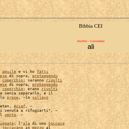
Bibbia CEI
IntraText - Concordanze
ali
 
aquile
 e vi ho 
fatti
ese
 di sopra, 
proteggendo
 
coperchio
; saranno 
rivolti
ese
 di sopra, 
proteggendo
 
coperchio
; erano 
rivolti
a senza separarlo, e il

lo 
prese
, ~lo 
sollevò
eten, 
Acsaf
i venuta a rifugiarti". ~

l 
vento
. ~

iegate
; l'
ala
 di uno 
toccava
 
toccavano
 in 
mezzo
 al
