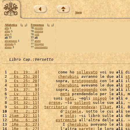
Aiuto
Alfabetica
[
«
»
]
Frequenza
[
«
»
]
alfa
3
78
piccolo
alfeo
5
78
sinistra
alga
1
78
vidi
ali 77
77 ali
alicarnasso
1
77
ariete
alienata
1
77
bisogno
alieno
3
77
censimento
Libro Cap.:Versetto
 1 
  Es  19:  4
|        come ho 
sollevato
 voi su 
ali
 di
 2 
  Es  25: 20
|        
cherubini
 avranno le due 
ali
st
 3 
  Es  25: 20
|       sopra, 
proteggendo
 con le 
ali
 il
 4 
  Es  37:  9
|        
cherubini
 avevano le due 
ali
st
 5 
  Es  37:  9
|       sopra, 
proteggendo
 con le 
ali
 il
 6 
  Lv   1: 17
|         
metà
 prendendolo per le 
ali
, m
 7 
  Dt  32: 11
|      suoi 
nati
, ~egli 
spiegò
 le 
ali
 e 
 8 
  Dt  32: 11
|    
prese
, ~lo 
sollevò
 sulle sue 
ali
, ~

 9 
  Gs  19: 25
|  
territorio
comprendeva
: 
Elkat
, 
Ali
, B
10
  Rt   2: 12
|         d'
Israele
, sotto le cui 
ali
 se
11 
2Sam  22: 11
|         e 
volò
; ~si librò sulle 
ali
 de
12 
 1Re   6: 24
|       
estremità
 all'altra delle 
ali
. ~

13 
 1Re   6: 27
|          I 
cherubini
 avevano le 
ali
sp
14 
 1Re   6: 27
|         l'altra 
parete
; le loro 
ali
 si