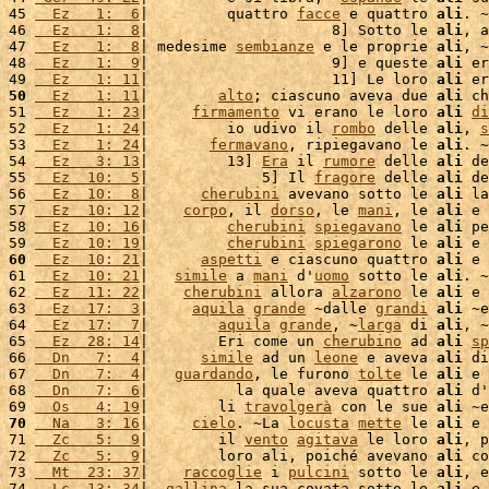
45 
  Ez   1:  6
|         quattro 
facce
 e quattro 
ali
. ~

46 
  Ez   1:  8
|                     8] Sotto le 
ali
, a
47 
  Ez   1:  8
| medesime 
sembianze
 e le proprie 
ali
, ~

48 
  Ez   1:  9
|                     9] e queste 
ali
 er
49 
  Ez   1: 11
|                     11] Le loro 
ali
 er
50
  Ez   1: 11
|        
alto
; ciascuno aveva due 
ali
 ch
51 
  Ez   1: 23
|     
firmamento
 vi erano le loro 
ali
di
52 
  Ez   1: 24
|         io udivo il 
rombo
 delle 
ali
, 
s
53 
  Ez   1: 24
|       
fermavano
, ripiegavano le 
ali
. ~

54 
  Ez   3: 13
|         13] 
Era
 il 
rumore
 delle 
ali
 de
55 
  Ez  10:  5
|             5] Il 
fragore
 delle 
ali
 de
56 
  Ez  10:  8
|      
cherubini
 avevano sotto le 
ali
 la
57 
  Ez  10: 12
|    
corpo
, il 
dorso
, le 
mani
, le 
ali
 e 
58 
  Ez  10: 16
|         
cherubini
spiegavano
 le 
ali
 pe
59 
  Ez  10: 19
|         
cherubini
spiegarono
 le 
ali
 e 
60
  Ez  10: 21
|      
aspetti
 e ciascuno quattro 
ali
 e 
61 
  Ez  10: 21
|   
simile
 a 
mani
 d'
uomo
 sotto le 
ali
. ~

62 
  Ez  11: 22
|    
cherubini
 allora 
alzarono
 le 
ali
 e 
63 
  Ez  17:  3
|     
aquila
grande
 ~dalle 
grandi
ali
 ~e
64 
  Ez  17:  7
|        
aquila
grande
, ~
larga
 di 
ali
, ~
65 
  Ez  28: 14
|        Eri come un 
cherubino
 ad 
ali
sp
66 
  Dn   7:  4
|      
simile
 ad un 
leone
 e aveva 
ali
 di
67 
  Dn   7:  4
|   
guardando
, le furono 
tolte
 le 
ali
 e 
68 
  Dn   7:  6
|          la quale aveva quattro 
ali
 d'
69 
  Os   4: 19
|        li 
travolgerà
 con le sue 
ali
 ~e
70
  Na   3: 16
|     
cielo
. ~La 
locusta
mette
 le 
ali
 e 
71 
  Zc   5:  9
|        il 
vento
agitava
 le loro 
ali
, p
72 
  Zc   5:  9
|        loro ali, poiché avevano 
ali
 co
73 
  Mt  23: 37
|    
raccoglie
 i 
pulcini
 sotto le 
ali
, e
74 
  Lc  13: 34
|  
gallina
 la sua covata sotto le 
ali
 e 