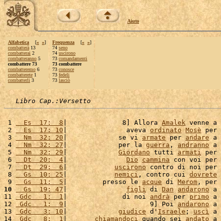
Aiuto
Alfabetica
[
«
»
]
Frequenza
[
«
»
]
combatterà
13
74
seno
combatterai
2
74
uscirono
combatteranno
5
73
comandamenti
combattere 73
73 combattere
combatteremo
6
73
conosce
combatterete
1
73
fedeli
combatterli
3
73
lasciò
Libro Cap.:Versetto
 1 
  Es  17:  8
|              8] Allora 
Amalek
 venne a 
 2 
  Es  17: 10
|               aveva 
ordinato
Mosè
 per 
 3 
  Nm  32: 20
|             se vi 
armate
 per 
andare
 a 
 4 
  Nm  32: 27
|             per la 
guerra
, 
andranno
 a 
 5 
  Nm  32: 29
|             
Giordano
 tutti 
armati
 per 
 6 
  Dt  20:  4
|               
Dio
cammina
 con voi per 
 7 
  Dt  29:  6
|            
uscirono
 contro di noi per 
 8 
  Gs  10: 25
|            
nemici
, contro cui 
dovrete
 9 
  Gs  11:  5
|         presso le 
acque
 di 
Merom
, per 
10
  Gs  19: 47
|               
figli
 di 
Dan
andarono
 a 
11 
 Gdc   1:  1
|              di noi 
andrà
 per 
primo
 a 
12 
 Gdc   1:  9
|                     9] Poi 
andarono
 a 
13 
 Gdc   3: 10
|             
giudice
 d'
Israele
; 
uscì
 a 
14 
 Gdc   8:  1
|       
chiamandoci
 quando sei 
andato
 a 