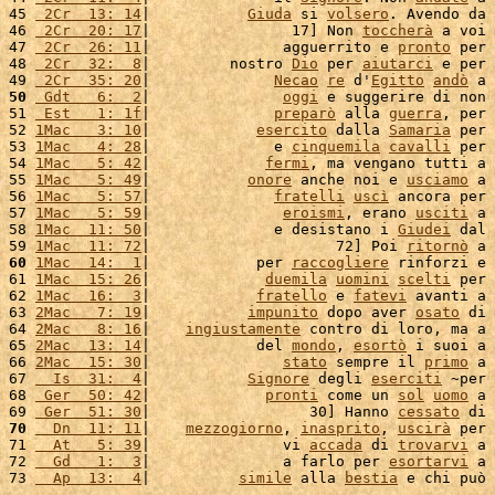
45 
 2Cr  13: 14
|           
Giuda
 si 
volsero
. Avendo da 
46 
 2Cr  20: 17
|                17] Non 
toccherà
 a voi 
47 
 2Cr  26: 11
|               agguerrito e 
pronto
 per 
48 
 2Cr  32:  8
|         nostro 
Dio
 per 
aiutarci
 e per 
49 
 2Cr  35: 20
|              
Necao
re
 d'
Egitto
andò
 a 
50
 Gdt   6:  2
|               
oggi
 e suggerire di non 
51 
 Est   1: 1f
|              
preparò
 alla 
guerra
, per 
52 
1Mac   3: 10
|            
esercito
 dalla 
Samaria
 per 
53 
1Mac   4: 28
|              e 
cinquemila
cavalli
 per 
54 
1Mac   5: 42
|             
fermi
, ma vengano tutti a 
55 
1Mac   5: 49
|           
onore
 anche noi e 
usciamo
 a 
56 
1Mac   5: 57
|              
fratelli
uscì
 ancora per 
57 
1Mac   5: 59
|               
eroismi
, erano 
usciti
 a 
58 
1Mac  11: 50
|              e desistano i 
Giudei
 dal 
59 
1Mac  11: 72
|                     72] Poi 
ritornò
 a 
60
1Mac  14:  1
|            per 
raccogliere
 rinforzi e 
61 
1Mac  15: 26
|             
duemila
uomini
scelti
 per 
62 
1Mac  16:  3
|            
fratello
 e 
fatevi
 avanti a 
63 
2Mac   7: 19
|           
impunito
 dopo aver 
osato
 di 
64 
2Mac   8: 16
|    
ingiustamente
 contro di loro, ma a 
65 
2Mac  13: 14
|            del 
mondo
, 
esortò
 i suoi a 
66 
2Mac  15: 30
|               
stato
 sempre il 
primo
 a 
67 
  Is  31:  4
|           
Signore
 degli 
eserciti
 ~per 
68 
 Ger  50: 42
|             
pronti
 come un 
sol
uomo
 a 
69 
 Ger  51: 30
|                  30] Hanno 
cessato
 di 
70
  Dn  11: 11
|    
mezzogiorno
, 
inasprito
, 
uscirà
 per 
71 
  At   5: 39
|               vi 
accada
 di 
trovarvi
 a 
72 
  Gd   1:  3
|               a farlo per 
esortarvi
 a 
73 
  Ap  13:  4
|          
simile
 alla 
bestia
 e chi può 