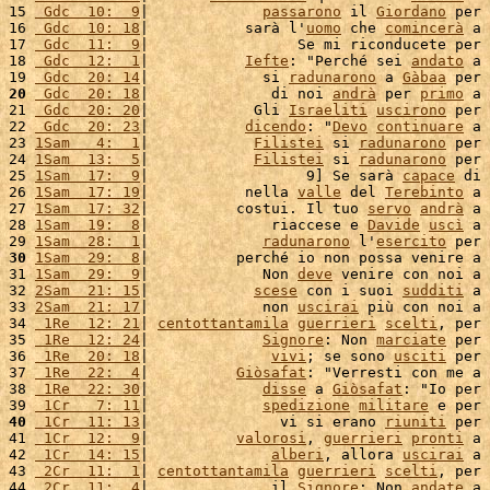
15 
 Gdc  10:  9
|             
passarono
 il 
Giordano
 per 
16 
 Gdc  10: 18
|           sarà l'
uomo
 che 
comincerà
 a 
17 
 Gdc  11:  9
|                 Se mi riconducete per 
18 
 Gdc  12:  1
|           
Iefte
: "Perché sei 
andato
 a 
19 
 Gdc  20: 14
|             si 
radunarono
 a 
Gàbaa
 per 
20
 Gdc  20: 18
|              di noi 
andrà
 per 
primo
 a 
21 
 Gdc  20: 20
|            Gli 
Israeliti
uscirono
 per 
22 
 Gdc  20: 23
|           
dicendo
: "
Devo
continuare
 a 
23 
1Sam   4:  1
|            
Filistei
 si 
radunarono
 per 
24 
1Sam  13:  5
|            
Filistei
 si 
radunarono
 per 
25 
1Sam  17:  9
|                  9] Se sarà 
capace
 di 
26 
1Sam  17: 19
|           nella 
valle
 del 
Terebinto
 a 
27 
1Sam  17: 32
|          costui. Il tuo 
servo
andrà
 a 
28 
1Sam  19:  8
|              riaccese e 
Davide
uscì
 a 
29 
1Sam  28:  1
|             
radunarono
 l'
esercito
 per 
30
1Sam  29:  8
|          perché io non possa venire a 
31 
1Sam  29:  9
|             Non 
deve
 venire con noi a 
32 
2Sam  21: 15
|            
scese
 con i suoi 
sudditi
 a 
33 
2Sam  21: 17
|             non 
uscirai
 più con noi a 
34 
 1Re  12: 21
| 
centottantamila
guerrieri
scelti
, per 
35 
 1Re  12: 24
|             
Signore
: Non 
marciate
 per 
36 
 1Re  20: 18
|              
vivi
; se sono 
usciti
 per 
37 
 1Re  22:  4
|          
Giòsafat
: "Verresti con me a 
38 
 1Re  22: 30
|             
disse
 a 
Giòsafat
: "Io per 
39 
 1Cr   7: 11
|             
spedizione
militare
 e per 
40
 1Cr  11: 13
|               vi si erano 
riuniti
 per 
41 
 1Cr  12:  9
|          
valorosi
, 
guerrieri
pronti
 a 
42 
 1Cr  14: 15
|              
alberi
, allora 
uscirai
 a 
43 
 2Cr  11:  1
| 
centottantamila
guerrieri
scelti
, per 
44 
 2Cr  11:  4
|              il 
Signore
: Non 
andate
 a 