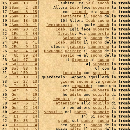
15 
1Sam  13:  3
|         subito. Ma 
Saul
suonò
 la 
tromb
16 
2Sam   2: 28
|      Allora 
Ioab
 fece 
suonare
 la 
tromb
17 
2Sam   6: 15
|          con 
tripudi
 e a 
suon
 di 
tromb
18 
2Sam  15: 10
|         
sentirete
 il 
suono
 della 
tromb
19 
2Sam  18: 16
|         16] Allora 
Ioab
suonò
 la 
tromb
20
2Sam  20:  1
|   
Beniaminita
, il quale 
suonò
 la 
tromb
21 
2Sam  20: 22
|       
Ioab
. Egli fece 
suonare
 la 
tromb
22 
 1Re   1: 34
|        
Israele
. Voi 
suonerete
 la 
tromb
23 
 1Re   1: 39
|          
Salomone
 al 
suono
 della 
tromb
24 
 1Re   1: 41
|       
Ioab
, 
udito
 il 
suono
 della 
tromb
25 
 2Re   9: 13
|     stessi 
gradini
, 
suonarono
 la 
tromb
26 
  Ne   4: 14
|  
Dovunque
udirete
 il 
suono
 della 
tromb
27 
  Gb  39: 24
|         
spazio
 ~e al 
suono
 della 
tromb
28 
 Sal  47:  6
|           il 
Signore
 al 
suono
 di 
tromb
29 
 Sal  81:  4
|                    4] 
Suonate
 la 
tromb
30
 Sal  98:  6
|                        6] con la 
tromb
31 
 Sal 150:  3
|          
Lodatelo
 con 
squilli
 di 
tromb
32 
  Is  18:  3
| guardatelo! ~Appena squillerà la 
tromb
33 
  Is  27: 13
|         
giorno
suonerà
 la 
grande
tromb
34 
  Is  58:  1
|         aver 
riguardo
; ~come una 
tromb
35 
 Ger   4:  5
|         
Gerusalemme
; ~
suonate
 la 
tromb
36 
 Ger   4: 19
|          ho 
udito
 uno 
squillo
 di 
tromb
37 
 Ger   4: 21
|      
segnali
 ~e 
udire
squilli
 di 
tromb
38 
 Ger   6: 17
|       
attenzione
 allo 
squillo
 di 
tromb
39 
 Ger  42: 14
|          e non udremo 
squilli
 di 
tromb
40
 Ger  51: 27
|  
vessillo
 nel 
paese
, ~
suonate
 la 
tromb
41 
  Ez   7: 14
|                  14] Si 
suona
 la 
tromb
42 
  Ez  33:  3
|        
spada
 sul 
paese
, 
suona
 la 
tromb
43 
  Ez  33:  4
|         ben 
sente
 il 
suono
 della 
tromb
44 
  Ez  33:  5
|       Aveva 
udito
 il 
suono
 della 
tromb