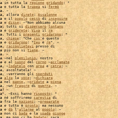
a
 in tutta la 
regione
gridando
: "

a
 e tutta la 
truppa
 si 
fermò
a
. ~

a
, allora 
direte
: 
Assalonne
a
 e il 
popolo
cessò
 di 
inseguire
a
 e 
disse
: ~"Non abbiamo alcuna

a
; tutti si 
dispersero
lontano
a
 e 
griderete
: 
Viva
 il 
re
a
. Tutti i 
presenti
gridarono
: "

a
, 
chiese
: "Che 
cos'
è questo

a
 e 
gridarono
: "
Ieu
 è 
re
". ~

a
, 
raccoglietevi
 presso di

a
 più non si 
tiene
. ~

a
. ~

a
 ~nel 
plenilunio
a
 e al 
suono
 del 
corno
 ~
acclamate
a
, ~
lodatelo
 con 
arpa
 e 
cetra
; ~

a
, ascoltatela! ~

a
, ~verranno gli 
sperduti
a
alza
 la 
voce
; ~
dichiara
a
 nel 
paese
, ~
gridate
 a 
piena
a
, ~un 
fragore
 di 
guerra
. ~

a
? ~

a
". ~Essi hanno 
risposto
: "

a
 né soffriremo 
carestia
a
 fra le 
nazioni
; ~
preparate
a
 e tutto è 
pronto
; ma nessuno

a
 e 
dà
 l'
allarme
 al 
popolo
: ~

a
 non ci 
bada
 e la 
spada
giunge
a
, ma non ci ha 
badato
: sarà
