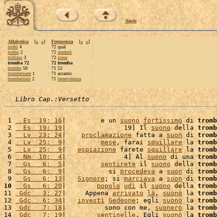
Aiuto
Alfabetica
[
«
»
]
Frequenza
[
«
»
]
trofei
4
72 qual
trofeo
2
72
renderò
tròfimo
3
72
scese
tromba 72
72 tromba
trombe
58
71 52
trombettiere
1
71 accanto
trombettieri
2
71
benevolenza
Libro Cap.:Versetto
 1 
  Es  19: 16
|         e un 
suono
fortissimo
 di 
tromb
 2 
  Es  19: 19
|               19] Il 
suono
 della 
tromb
 3 
  Lv  23: 24
|    
proclamazione
 fatta a 
suon
 di 
tromb
 4 
  Lv  25:  9
|         
mese
, farai 
squillare
 la 
tromb
 5 
  Lv  25:  9
|   
espiazione
 farete 
squillare
 la 
tromb
 6 
  Nm  10:  4
|               4] Al 
suono
 di una 
tromb
 7 
  Gs   6:  5
|         
sentirete
 il 
suono
 della 
tromb
 8 
  Gs   6:  9
|           si 
procedeva
 a 
suon
 di 
tromb
 9 
  Gs   6: 13
|   
Signore
; si 
marciava
 a 
suon
 di 
tromb
10
  Gs   6: 20
|        
popolo
udì
 il 
suono
 della 
tromb
11 
 Gdc   3: 27
|     Appena 
arrivato
là
, 
suonò
 la 
tromb
12 
 Gdc   6: 34
|   
investì
Gedeone
; egli 
suonò
 la 
tromb
13 
 Gdc   7: 18
|          sono con me, 
suonerò
 la 
tromb
14 
 Gdc   7: 19
|        
sentinelle
. Egli 
suonò
 la 
tromb