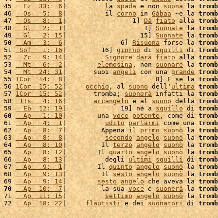
45 
  Ez  33:  6
|          la 
spada
 e non 
suona
 la 
tromb
46 
  Os   5:  8
|          il 
corno
 in 
Gàbaa
 ~e la 
tromb
47 
  Os   8:  1
|                 1] 
Dà
fiato
 alla 
tromb
48 
  Gl   2:  1
|                    1] 
Suonate
 la 
tromb
49 
  Gl   2: 15
|                   15] 
Suonate
 la 
tromb
50
  Am   3:  6
|              6] 
Risuona
 forse la 
tromb
51 
 Sof   1: 16
|         16] 
giorno
 di 
squilli
 di 
tromb
52 
  Zc   9: 14
|          
Signore
darà
fiato
 alla 
tromb
53 
  Mt   6:  2
|        
elemosina
, non 
suonare
 la 
tromb
54 
  Mt  24: 31
|       suoi 
angeli
 con una 
grande
tromb
55 
1Cor  14:  8
|                       8] E se la 
tromb
56 
1Cor  15: 52
|     
occhio
, al 
suono
 dell'
ultima
tromb
57 
1Cor  15: 52
|       tromba; 
suonerà
 infatti la 
tromb
58 
 1Ts   4: 16
|       
arcangelo
 e al 
suono
 della 
tromb
59 
  Eb  12: 19
|              19] né a 
squillo
 di 
tromb
60
  Ap   1: 10
|        una 
voce
potente
, come di 
tromb
61 
  Ap   4:  1
|          
udito
parlarmi
 come una 
tromb
62 
  Ap   8:  7
|         Appena il 
primo
suonò
 la 
tromb
63 
  Ap   8:  8
|          
secondo
angelo
suonò
 la 
tromb
64 
  Ap   8: 10
|         Il 
terzo
angelo
suonò
 la 
tromb
65 
  Ap   8: 12
|        Il 
quarto
angelo
suonò
 la 
tromb
66 
  Ap   8: 13
|          degli 
ultimi
squilli
 di 
tromb
67 
  Ap   9:  1
|        Il 
quinto
angelo
suonò
 la 
tromb
68 
  Ap   9: 13
|         Il 
sesto
angelo
suonò
 la 
tromb
69 
  Ap   9: 14
|        
sesto
angelo
 che aveva la 
tromb
70
  Ap  10:  7
|         la sua 
voce
 e 
suonerà
 la 
tromb
71 
  Ap  11: 15
|          
settimo
angelo
suonò
 la 
tromb
72 
  Ap  18: 22
|     
flautisti
 e dei 
suonatori
 di 
tromb