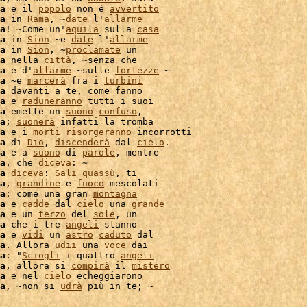
a
 e il 
popolo
 non è 
avvertito
a
 in 
Rama
, ~
date
 l'
allarme
a
! ~Come un'
aquila
 sulla 
casa
a
 in 
Sion
 ~e 
date
 l'
allarme
a
 in 
Sion
, ~
proclamate
a
 nella 
città
, ~senza che

a
 e d'
allarme
 ~sulle 
fortezze
 ~

a
 ~e 
marcerà
 fra i 
turbini
a
 davanti a te, come fanno

a
 e 
raduneranno
 tutti i suoi

a
 emette un 
suono
confuso
,

a
; 
suonerà
 infatti la tromba

a
 e i 
morti
risorgeranno
 incorrotti

a
 di 
Dio
, 
discenderà
 dal 
cielo
.

a
 e a 
suono
 di 
parole
a
, che 
diceva
: ~

a
diceva
: 
Sali
quassù
, ti

a
, 
grandine
 e 
fuoco
 mescolati

a
: come una gran 
montagna
a
 e 
cadde
 dal 
cielo
 una 
grande
a
 e un 
terzo
 del 
sole
, un

a
 che i tre 
angeli
 stanno

a
 e 
vidi
 un 
astro
caduto
 dal

a
. Allora 
udii
 una 
voce
 dai

a
: "
Sciogli
 i quattro 
angeli
a
, allora si 
compirà
 il 
mistero
a
 e nel 
cielo
 echeggiarono

a
, ~non si 
udrà