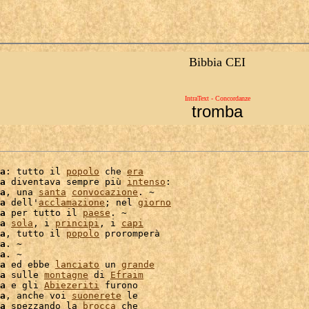
Bibbia CEI
IntraText - Concordanze
tromba
a
: tutto il 
popolo
 che 
era
a
 diventava sempre più 
intenso
:

a
, una 
santa
convocazione
. ~

a
 dell'
acclamazione
; nel 
giorno
a
 per tutto il 
paese
. ~

a
sola
, i 
principi
, i 
capi
a
, tutto il 
popolo
 proromperà

a
. ~

a
a
 ed ebbe 
lanciato
 un 
grande
a
 sulle 
montagne
 di 
Efraim
a
 e gli 
Abiezeriti
 furono

a
, anche voi 
suonerete
 le

a
 spezzando la 
brocca
 che
