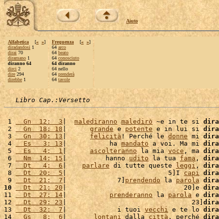
Aiuto
Alfabetica
[
«
»
]
Frequenza
[
«
»
]
diradandosi
1
64
arco
dirai
70
64
beato
diramano
1
64
conosciuto
diranno 64
64 diranno
dirci
2
64 nello
dire
294
64
prenderà
direbbe
1
64
tavole
Libro Cap.:Versetto
 1 
  Gn  12:  3
|  
malediranno
maledirò
 ~e in te si 
dira
 2 
  Gn  18: 18
|      
grande
 e 
potente
 e in lui si 
dira
 3 
  Gn  30: 13
|      
felicità
! Perché le 
donne
 mi 
dira
 4 
  Es   3: 13
|           ha 
mandato
 a voi. Ma mi 
dira
 5 
  Es   4:  1
|      
ascolteranno
 la mia 
voce
, ma 
dira
 6 
  Nm  14: 15
|          hanno 
udito
 la tua 
fama
, 
dira
 7 
  Dt   4:  6
|    
parlare
 di tutte queste 
leggi
, 
dira
 8 
  Dt  20:  5
|                          5]I 
capi
dira
 9 
  Dt  21:  7
|             7]
prendendo
 la 
parola
dira
10
  Dt  21: 20
|                              20]e 
dira
11 
  Dt  27: 14
|           
prenderanno
 la 
parola
 e 
dira
12 
  Dt  29: 23
|                                23]
dira
13 
  Dt  32:  7
|             i tuoi 
vecchi
 e te lo 
dira
14 
  Gs   8:  6
|       
lontani
 dalla 
città
, perché 
dira