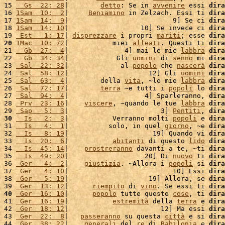
15 
  Gs  22: 28
|        
detto
: Se in 
avvenire
 essi 
dira
16 
1Sam  10:  2
|     
Beniamino
 in Zelzach. Essi ti 
dira
17 
1Sam  14:  9
|                          9] Se ci 
dira
18 
1Sam  14: 10
|                  10] Se invece ci 
dira
19 
 Est   1: 17
| 
disprezzare
 i propri 
mariti
; esse 
dira
20
1Mac  10: 72
|           miei 
alleati
. Questi ti 
dira
21 
  Gb  27:  4
|              4] mai le mie 
labbra
dira
22 
  Gb  34: 34
|            Gli 
uomini
 di 
senno
 mi 
dira
23 
 Sal  22: 32
|             al 
popolo
 che 
nascerà
dira
24 
 Sal  58: 12
|                    12] Gli 
uomini
dira
25 
 Sal  63:  4
|        della 
vita
, ~le mie 
labbra
dira
26 
 Sal  72: 17
|        
terra
 ~e tutti i 
popoli
 lo 
dira
27 
 Sal  94:  4
|                   4] Sparleranno, 
dira
28 
 Prv  23: 16
|    
viscere
, ~quando le tue 
labbra
dira
29 
 Sap   5:  3
|                       3] 
Pentiti
, 
dira
30
  Is   2:  3
|           Verranno molti 
popoli
 e 
dira
31 
  Is   4:  1
|          solo, in quel 
giorno
, ~e 
dira
32 
  Is   8: 19
|                     19] Quando vi 
dira
33 
  Is  20:  6
|           
abitanti
 di questo 
lido
dira
34 
  Is  45: 14
|    
prostreranno
 davanti a te, ~ti 
dira
35 
  Is  49: 20
|                   20] Di 
nuovo
 ti 
dira
36 
 Ger   4:  2
|    
giustizia
. ~Allora i 
popoli
 si 
dira
37 
 Ger   4: 10
|                          10] Essi 
dira
38 
 Ger   5: 19
|                    19] Allora, se 
dira
39 
 Ger  13: 12
|      
riempito
 di 
vino
. Se essi ti 
dira
40
 Ger  16: 10
|      
popolo
 tutte queste 
cose
, ti 
dira
41 
 Ger  16: 19
|           
estremità
 della 
terra
 e 
dira
42 
 Ger  18: 12
|                       12] Ma essi 
dira
43 
 Ger  22:  8
|   
passeranno
 su questa 
città
 e si 
dira
44 
 Ger  38: 22
|    
generali
 del 
re
 di 
Babilonia
 e 
dira