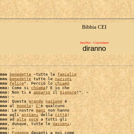
Bibbia CEI
IntraText - Concordanze
diranno
nno
benedette
 ~tutte le 
famiglie
nno
benedette
 tutte le 
nazioni
nno
felice
". Perciò lo 
chiamò
nno
: Come si 
chiama
? E io che

nno
: Non ti è 
apparso
 il 
Signore
!". ~

nno
: ~

nno
: Questa 
grande
nazione
 è

nno
 al 
popolo
: 
C'
è qualcuno

nno
: Le nostre 
mani
nno
 agli 
anziani
 della 
città
:

nno
 ad 
alta
voce
 a tutti gli

nno
, dunque, tutte le 
nazioni
:

nno
. ~

nno
: 
Fuggono
 davanti a noi come
