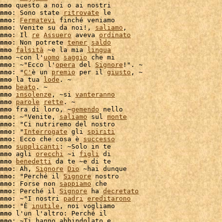
nno
 questo a noi o ai nostri

nno
: Sono state 
ritrovate
 le

nno
: 
Fermatevi
 finché veniamo

nno
: Venite su da noi!, 
saliamo
,

nno
: Il 
re
Assuero
 aveva 
ordinato
nno
: Non potrete 
tener
saldo
nno
falsità
 ~e la mia 
lingua
nno
 ~con l'
uomo
saggio
 che mi

nno
: ~"Ecco l'
opera
 del 
Signore
!". ~

nno
: "
C'
è un 
premio
 per il 
giusto
, ~

nno
 la tua 
lode
. ~

nno
beato
. ~

nno
insolenze
, ~si 
vanteranno
nno
parole
rette
. ~

nno
 fra di loro, ~
gemendo
nno
: ~"Venite, 
saliamo
 sul 
monte
nno
: "Ci nutriremo del nostro

nno
: "
Interrogate
 gli 
spiriti
nno
: Ecco che cosa è 
successo
nno
supplicanti
: ~Solo in te

nno
 agli 
orecchi
 ~i 
figli
 di

nno
benedetti
 da te ~e di te

nno
: Ah, 
Signore
Dio
 ~hai dunque

nno
: "Perché il 
Signore
 nostro

nno
: Forse non 
sappiamo
nno
: Perché il 
Signore
 ha 
decretato
nno
: ~"I nostri 
padri
ereditarono
nno
: "È 
inutile
, noi vogliamo

nno
 l'un l'altro: Perché il

nno
: ~Ti hanno abbindolato e
