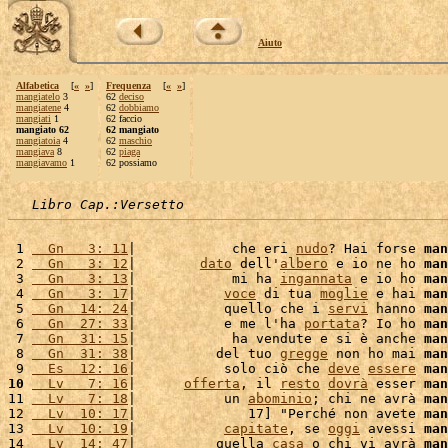
Aiuto
Alfabetica
[
«
»
]
Frequenza
[
«
»
]
mangiatelo
3
62
deciso
mangiatene
4
62
dobbiamo
mangiati
1
62 faccio
mangiato 62
62 mangiato
mangiatoia
4
62
maschio
mangiava
8
62
piaga
mangiavamo
1
62 possiamo
Libro Cap.:Versetto
 1 
  Gn   3: 11
|            che eri 
nudo
? Hai forse 
man
 2 
  Gn   3: 12
|        
dato
 dell'
albero
 e io ne ho 
man
 3 
  Gn   3: 13
|            mi ha 
ingannata
 e io ho 
man
 4 
  Gn   3: 17
|           
voce
 di tua 
moglie
 e hai 
man
 5 
  Gn  14: 24
|           quello che i 
servi
 hanno 
man
 6 
  Gn  27: 33
|           e me l'ha 
portata
? Io ho 
man
 7 
  Gn  31: 15
|            ha vendute e si è anche 
man
 8 
  Gn  31: 38
|          del tuo 
gregge
 non ho mai 
man
 9 
  Es  12: 16
|           solo ciò che 
deve
essere
man
10
  Lv   7: 16
|      
offerta
, il 
resto
dovrà
 esser 
man
11 
  Lv   7: 18
|           un 
abominio
; chi ne avrà 
man
12 
  Lv  10: 17
|              17] "Perché non avete 
man
13 
  Lv  10: 19
|           
capitate
, se 
oggi
 avessi 
man
14 
  Lv  14: 47
|          quella 
casa
 o chi vi avrà 
man