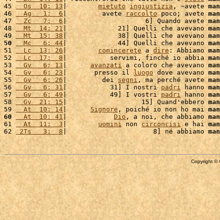
45 
  Os  10: 13
|        
mietuto
ingiustizia
, ~avete 
man
46 
  Ag   1:  6
|         avete 
raccolto
 poco; avete 
man
47 
  Zc   7:  6
|                    6] Quando avete 
man
48 
  Mt  14: 21
|             21] Quelli che avevano 
man
49 
  Mt  15: 38
|             38] Quelli che avevano 
man
50
  Mc   6: 44
|             44] Quelli che avevano 
man
51 
  Lc  13: 26
|        
comincerete
 a 
dire
: Abbiamo 
man
52 
  Lc  17:  8
|           servimi, finché io abbia 
man
53 
  Gv   6: 13
|      
avanzati
 a coloro che avevano 
man
54 
  Gv   6: 23
|       presso il 
luogo
 dove avevano 
man
55 
  Gv   6: 26
|         dei 
segni
, ma perché avete 
man
56 
  Gv   6: 31
|           31] I nostri 
padri
 hanno 
man
57 
  Gv   6: 49
|           49] I vostri 
padri
 hanno 
man
58 
  Gv  21: 15
|                   15] Quand'ebbero 
man
59 
  At  10: 14
|      
Signore
, poiché io non ho mai 
man
60
  At  10: 41
|            
Dio
, a noi, che abbiamo 
man
61 
  At  11:  3
|        
uomini
 non 
circoncisi
 e hai 
man
62 
 2Ts   3:  8
|                      8] né abbiamo 
man
Copyright © 