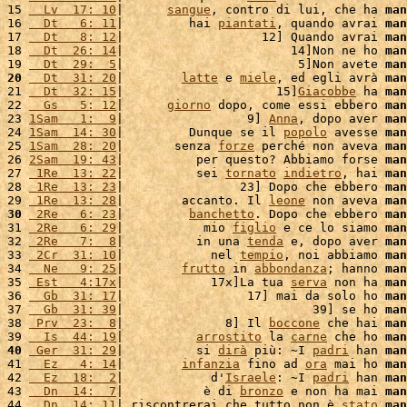
15 
  Lv  17: 10
|      
sangue
, contro di lui, che ha 
man
16 
  Dt   6: 11
|         hai 
piantati
, quando avrai 
man
17 
  Dt   8: 12
|                   12] Quando avrai 
man
18 
  Dt  26: 14
|                       14]Non ne ho 
man
19 
  Dt  29:  5
|                        5]Non avete 
man
20
  Dt  31: 20
|        
latte
 e 
miele
, ed egli avrà 
man
21 
  Dt  32: 15
|                     15]
Giacobbe
 ha 
man
22 
  Gs   5: 12
|      
giorno
 dopo, come essi ebbero 
man
23 
1Sam   1:  9
|                 9] 
Anna
, dopo aver 
man
24 
1Sam  14: 30
|         Dunque se il 
popolo
 avesse 
man
25 
1Sam  28: 20
|       senza 
forze
 perché non aveva 
man
26 
2Sam  19: 43
|          per questo? Abbiamo forse 
man
27 
 1Re  13: 22
|          sei 
tornato
indietro
, hai 
man
28 
 1Re  13: 23
|                23] Dopo che ebbero 
man
29 
 1Re  13: 28
|        accanto. Il 
leone
 non aveva 
man
30
 2Re   6: 23
|         
banchetto
. Dopo che ebbero 
man
31 
 2Re   6: 29
|           mio 
figlio
 e ce lo siamo 
man
32 
 2Re   7:  8
|          in una 
tenda
 e, dopo aver 
man
33 
 2Cr  31: 10
|            nel 
tempio
, noi abbiamo 
man
34 
  Ne   9: 25
|        
frutto
 in 
abbondanza
; hanno 
man
35 
 Est   4:17x
|            17x]La tua 
serva
 non ha 
man
36 
  Gb  31: 17
|                 17] mai da solo ho 
man
37 
  Gb  31: 39
|                          39] se ho 
man
38 
 Prv  23:  8
|              8] Il 
boccone
 che hai 
man
39 
  Is  44: 19
|          
arrostito
 la 
carne
 che ho 
man
40
 Ger  31: 29
|          si 
dirà
 più: ~I 
padri
 han 
man
41 
  Ez   4: 14
|        
infanzia
 fino ad 
ora
 mai ho 
man
42 
  Ez  18:  2
|            d'
Israele
: ~I 
padri
 han 
man
43 
  Dn  14:  7
|           è di 
bronzo
 e non ha mai 
man
44 
  Dn  14: 11
| riscontrerai che tutto non è 
stato
man