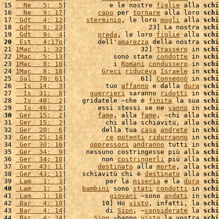
15 
  Ne   5:  5
|           e le nostre 
figlie
 alla 
schi
16 
  Ne   9: 17
|        
capo
 per 
tornare
 alla loro 
schi
17 
 Gdt   4: 12
|     
sterminio
, le loro 
mogli
 alla 
schi
18 
 Gdt   8: 23
|                     23] La nostra 
schi
19 
 Gdt   9:  4
|        
preda
, le loro 
figlie
 alla 
schi
20
 Est   4:17o
|        dell'
amarezza
 della nostra 
schi
21 
1Mac   1: 32
|                   32] 
Trassero
 in 
schi
22 
1Mac   5: 13
|            sono state 
condotte
 in 
schi
23 
1Mac   8: 10
|            i 
Romani
condussero
 in 
schi
24 
1Mac   8: 18
|         
Greci
riduceva
Israele
 in 
schi
25 
 Sal  78: 61
|                   61] 
Consegnò
 in 
schi
26 
  Is  14:  3
|          tuo 
affanno
 e dalla 
dura
schi
27 
  Is  31:  8
|      
guerrieri
 saranno 
ridotti
 in 
schi
28 
  Is  40:  2
|    gridatele ~che è 
finita
 la sua 
schi
29 
  Is  46:  2
|        essi stessi se ne 
vanno
 in 
schi
30
 Ger  15:  2
|        
fame
, alla 
fame
, ~chi alla 
schi
31 
 Ger  15:  2
|          chi alla schiavitù, alla 
schi
32 
 Ger  20:  6
|         della tua 
casa
andrete
 in 
schi
33 
 Ger  25: 14
|          
re
potenti
ridurranno
 in 
schi
34 
 Ger  30: 16
|      
oppressori
andranno
 tutti in 
schi
35 
 Ger  34:  9
|     nessuno costringesse più alla 
schi
36 
 Ger  34: 10
|         non 
costringerli
 più alla 
schi
37 
 Ger  43: 11
|        
destinato
 alla 
morte
, alla 
schi
38 
 Ger  43: 11
|    schiavitù chi è 
destinato
 alla 
schi
39 
 Lam   1:  3
|          per la 
miseria
 e la 
dura
schi
40
 Lam   1:  5
|    
bambini
 sono 
stati
condotti
 in 
schi
41 
 Lam   1: 18
|           
giovani
 ~sono 
andati
 in 
schi
42 
 Bar   4: 10
|         10] Ho 
visto
, infatti, la 
schi
43 
 Bar   4: 14
|          di 
Sion
, ~
considerate
 la 
schi
44 
 Bar   4: 24
|       
Sion
 ~hanno 
visto
 la vostra 
schi