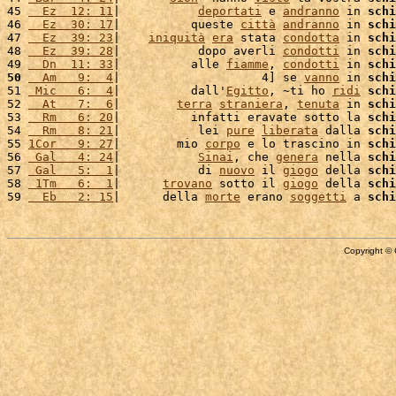
45 
  Ez  12: 11
|           
deportati
 e 
andranno
 in 
schi
46 
  Ez  30: 17
|          queste 
città
andranno
 in 
schi
47 
  Ez  39: 23
|    
iniquità
era
 stata 
condotta
 in 
schi
48 
  Ez  39: 28
|           dopo averli 
condotti
 in 
schi
49 
  Dn  11: 33
|          alle 
fiamme
, 
condotti
 in 
schi
50
  Am   9:  4
|                    4] se 
vanno
 in 
schi
51 
 Mic   6:  4
|          dall'
Egitto
, ~ti ho 
ridi
schi
52 
  At   7:  6
|        
terra
straniera
, 
tenuta
 in 
schi
53 
  Rm   6: 20
|          infatti eravate sotto la 
schi
54 
  Rm   8: 21
|           lei 
pure
liberata
 dalla 
schi
55 
1Cor   9: 27
|        mio 
corpo
 e lo trascino in 
schi
56 
 Gal   4: 24
|           
Sinai
, che 
genera
 nella 
schi
57 
 Gal   5:  1
|           di 
nuovo
 il 
giogo
 della 
schi
58 
 1Tm   6:  1
|      
trovano
 sotto il 
giogo
 della 
schi
59 
  Eb   2: 15
|      della 
morte
 erano 
soggetti
 a 
schi
Copyright © 