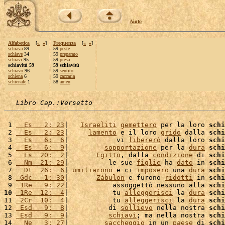
Aiuto
Alfabetica
[
«
»
]
Frequenza
[
«
»
]
schiava
89
59
peste
schiave
34
59
preparato
schiavi
95
59
presa
schiavitù 59
59 schiavitù
schiavo
96
59
sentito
schiena
6
59
zaccaria
schienale
1
58
amen
Libro Cap.:Versetto
 1 
  Es   2: 23
|   
Israeliti
gemettero
 per la loro 
schi
 2 
  Es   2: 23
|     
lamento
 e il loro 
grido
 dalla 
schi
 3 
  Es   6:  6
|            vi 
libererò
 dalla loro 
schi
 4 
  Es   6:  9
|         
sopportazione
 per la 
dura
schi
 5 
  Es  20:  2
|       
Egitto
, dalla 
condizione
 di 
schi
 6 
  Nm  21: 29
|          le sue 
figlie
 ha 
dato
 in 
schi
 7 
  Dt  26:  6
| 
umiliarono
 e ci 
imposero
 una 
dura
schi
 8 
 Gdc   1: 30
|       
Zàbulon
 e furono 
ridotti
 in 
schi
 9 
 1Re   9: 22
|           assoggettò nessuno alla 
schi
10
 1Re  12:  4
|           tu 
alleggerisci
 la 
dura
schi
11 
 2Cr  10:  4
|           tu 
alleggerisci
 la 
dura
schi
12 
 Esd   9:  8
|          di 
sollievo
 nella nostra 
schi
13 
 Esd   9:  9
|          
schiavi
; ma nella nostra 
schi
14 
  Ne   3: 27
|         
saccheggio
 in un 
paese
 di 
schi