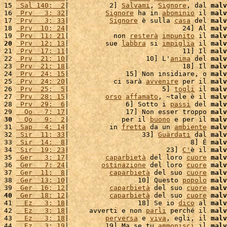
15 
 Sal 140:  2
|          2] 
Salvami
, 
Signore
, dal 
malv
16 
 Prv   3: 32
|         
Signore
 ha in 
abominio
 il 
malv
17 
 Prv   3: 33
|          
Signore
 è sulla 
casa
 del 
malv
18 
 Prv  10: 24
|                            24] Al 
malv
19 
 Prv  11: 21
|           non 
resterà
impunito
 il 
malv
20
 Prv  12: 13
|         sue 
labbra
 si 
impiglia
 il 
malv
21 
 Prv  17: 11
|                            11] Il 
malv
22 
 Prv  21: 10
|                   10] L'
anima
 del 
malv
23 
 Prv  21: 18
|                            18] Il 
malv
24 
 Prv  24: 15
|              15] Non insidiare, o 
malv
25 
 Prv  24: 20
|           ci sarà 
avvenire
 per il 
malv
26 
 Prv  25:  5
|                       5] 
togli
 il 
malv
27 
 Prv  28: 15
|         
orso
affamato
, ~tale è il 
malv
28 
 Prv  29:  6
|              6] Sotto i 
passi
 del 
malv
29 
  Qo   7: 17
|              17] Non esser troppo 
malv
30
  Qo   9:  2
|             per il 
buono
 e per il 
malv
31 
 Sap   4: 14
|          in 
fretta
 da un 
ambiente
malv
32 
 Sir  11: 33
|                  33] 
Guàrdati
 dal 
malv
33 
 Sir  14:  8
|                              8] È 
malv
34 
 Sir  19: 23
|                        23] 
C'
è il 
malv
35 
 Ger   3: 17
|         
caparbietà
 del loro 
cuore
malv
36 
 Ger   7: 24
|        
ostinazione
 del loro 
cuore
malv
37 
 Ger  11:  8
|          
caparbietà
 del suo 
cuore
malv
38 
 Ger  13: 10
|                 10] Questo 
popolo
malv
39 
 Ger  16: 12
|          
caparbietà
 del suo 
cuore
malv
40
 Ger  18: 12
|          
caparbietà
 del suo 
cuore
malv
41 
  Ez   3: 18
|                 18] Se io 
dico
 al 
malv
42 
  Ez   3: 18
|     avverti e non 
parli
 perché il 
malv
43 
  Ez   3: 18
|         
perversa
 e 
viva
, egli, il 
malv
44 
  Ez   3: 19
|         19] Ma se tu 
ammonisci
 il 
malv