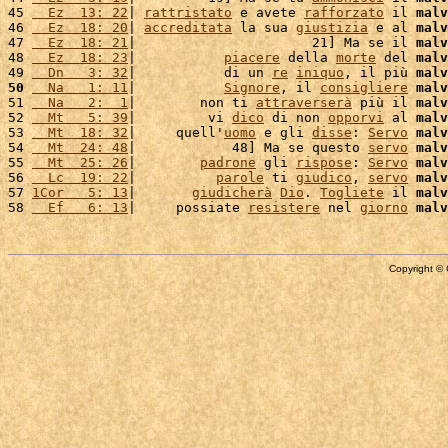
45 
  Ez  13: 22
| 
rattristato
 e avete 
rafforzato
 il 
malv
46 
  Ez  18: 20
| 
accreditata
 la sua 
giustizia
 e al 
malv
47 
  Ez  18: 21
|                      21] Ma se il 
malv
48 
  Ez  18: 23
|           
piacere
 della 
morte
 del 
malv
49 
  Dn   3: 32
|           di un 
re
iniquo
, il più 
malv
50
  Na   1: 11
|           
Signore
, il 
consigliere
malv
51 
  Na   2:  1
|        non ti 
attraverserà
 più il 
malv
52 
  Mt   5: 39
|         vi 
dico
 di non 
opporvi
 al 
malv
53 
  Mt  18: 32
|     quell'
uomo
 e gli 
disse
: 
Servo
malv
54 
  Mt  24: 48
|            48] Ma se questo 
servo
malv
55 
  Mt  25: 26
|        
padrone
 gli 
rispose
: 
Servo
malv
56 
  Lc  19: 22
|          
parole
 ti 
giudico
, 
servo
malv
57 
1Cor   5: 13
|       
giudicherà
Dio
. 
Togliete
 il 
malv
58 
  Ef   6: 13
|     possiate 
resistere
 nel 
giorno
malv
Copyright © 