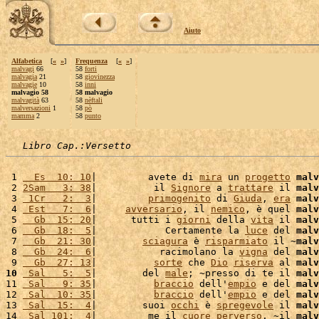
Aiuto
Alfabetica
[
«
»
]
Frequenza
[
«
»
]
malvagi
66
58
forti
malvagia
21
58
giovinezza
malvagie
10
58
inni
malvagio 58
58 malvagio
malvagità
63
58
nèftali
malversazioni
1
58
pò
mamma
2
58
punto
Libro Cap.:Versetto
 1 
  Es  10: 10
|         avete di 
mira
 un 
progetto
malv
 2 
2Sam   3: 38
|          il 
Signore
 a 
trattare
 il 
malv
 3 
 1Cr   2:  3
|         
primogenito
 di 
Giuda
, 
era
malv
 4 
 Est   7:  6
|     
avversario
, il 
nemico
, è quel 
malv
 5 
  Gb  15: 20
|      tutti i 
giorni
 della 
vita
 il 
malv
 6 
  Gb  18:  5
|            Certamente la 
luce
 del 
malv
 7 
  Gb  21: 30
|        
sciagura
 è 
risparmiato
 il ~
malv
 8 
  Gb  24:  6
|           racimolano la 
vigna
 del 
malv
 9 
  Gb  27: 13
|          
sorte
 che 
Dio
riserva
 al 
malv
10
 Sal   5:  5
|        del 
male
; ~presso di te il 
malv
11 
 Sal   9: 35
|          
braccio
 dell'
empio
 e del 
malv
12 
 Sal  10: 35
|          
braccio
 dell'
empio
 e del 
malv
13 
 Sal  15:  4
|        suoi 
occhi
 è 
spregevole
 il 
malv
14 
 Sal 101:  4
|         me il 
cuore
perverso
, ~il 
malv