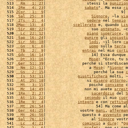
  513 
  Rm   1: 27
|                  stessi la 
punizion
  514 
 2Re   4: 23
|                 
sabato
". Ma essa 
ri
  515 
2Cor   1:  9
|                                 9] 
  516 
 Sal  25:  8
|                    
Signore
, ~la 
via
  517 
 2Ts   2:  4
|                  
sedere
 nel 
tempio
 
  518 
2Mac  13:  4
|            
scellerato
 e, quando 
Lis
  519 
 Sir  48: 22
|                    suo 
antenato
, ~c
  520
  Lc  22: 12
|                  
piano
superiore
, 
g
  521 
 Sap  16: 24
|                 
punire
 gli 
ingiusti
  522 
 Sir  50: 18
|                   
lodi
, ~il loro 
ca
  523 
  Gn   6:  6
|                   
uomo
 sulla 
terra
 
  524 
  Tb   2:  9
|                
entrai
 nel mio 
corti
  525 
 Gdc  16: 14
|                    14] Essa dunque 
  526 
  Dt  31: 16
|                   
Mosè
: "Ecco, tu s
  527 
 Ger  51: 39
|                perché si stordiscan
  528 
  Nm  12: 11
|                   a 
Mosè
: "
Signor
 m
  529 
  Gs   2: 15
|                     perché la sua 
c
  530
  Is  53: 11
|              
giustificherà
 molti, ~
  531 
  At  25: 18
|                  si 
misero
attorno
,
  532 
  Mt   3: 15
|                   poiché 
conviene
 c
  533 
  Mc  14: 49
|                 non mi avete 
arrest
  534 
 1Re   2: 27
|                    
sacerdozio
 del 
S
  535 
  At  13: 22
|                 
secondo
 il mio 
cuor
  536 
 1Re   9:  4
|              
integro
 e con 
rettitud
  537 
  Mt  26: 54
|                      54] Ma come al
  538 
 Ger  44: 25
|               vostre 
mani
, 
afferman
  539 
  Mt  26: 56
|                questo è 
avvenuto
 pe
  540
 Sal  76: 12
|                    al 
Signore
 vostr
  541 
  Lc   4: 21
|                
cominciò
 a 
dire
: "
Og
  542 
  Zc   1:  6
|                 
profeti
, non si son