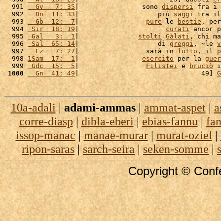
  991 
  Gv   7: 35
|                sono 
dispersi
 fra i 
  992 
  Dn  11: 33
|                    più 
saggi
 tra il
  993 
  Gb  12:  7
|                 
pure
 le 
bestie
, per
  994 
 Sir  18: 19
|                      
curati
 ancor p
  995 
 Gal   3:  1
|               
stolti
Gàlati
, chi ma
  996 
 Sal  65: 14
|                    di 
greggi
, ~le 
v
  997 
  Ez   7: 27
|                 sarà in 
lutto
, il 
p
  998 
1Sam  17:  1
|                
esercito
 per la 
guer
  999 
 Gdc  15:  5
|                 
Filistei
 e 
bruciò
 i
 1000
  Gn  41: 49
|                               49] 
G
10a-adali
|
adami-ammas
|
ammat-aspet
|
a
corre-diasp
|
dibla-eberi
|
ebias-fannu
|
fa
issop-manac
|
manae-murar
|
murat-oziel
|
ripon-saras
|
sarch-seira
|
seken-somme
|
Copyright © Confe