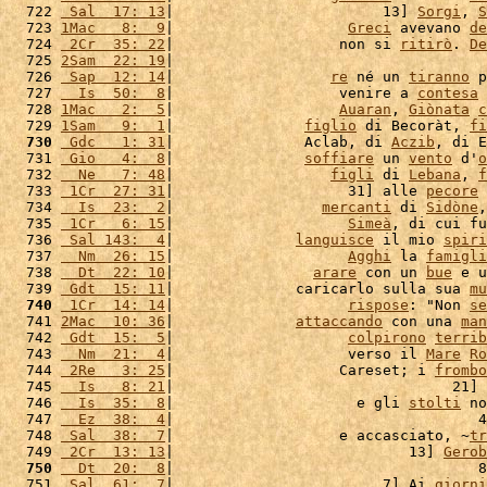
  722 
 Sal  17: 13
|                        13] 
Sorgi
, 
S
  723 
1Mac   8:  9
|                    
Greci
 avevano 
de
  724 
 2Cr  35: 22
|                   non si 
ritirò
. 
De
  725 
2Sam  22: 19
|                                    
  726 
 Sap  12: 14
|                  
re
 né un 
tiranno
 p
  727 
  Is  50:  8
|                   venire a 
contesa
 
  728 
1Mac   2:  5
|                   
Auaran
, 
Giònata
c
  729 
1Sam   9:  1
|               
figlio
 di Becoràt, 
fi
  730
 Gdc   1: 31
|               Aclab, di 
Aczib
, di E
  731 
 Gio   4:  8
|               
soffiare
 un 
vento
 d'
o
  732 
  Ne   7: 48
|                  
figli
 di 
Lebana
, 
f
  733 
 1Cr  27: 31
|                    31] alle 
pecore
 
  734 
  Is  23:  2
|                 
mercanti
 di 
Sidòne
,
  735 
 1Cr   6: 15
|                    
Simeà
, di cui fu
  736 
 Sal 143:  4
|              
languisce
 il mio 
spiri
  737 
  Nm  26: 15
|                    
Agghi
 la 
famigli
  738 
  Dt  22: 10
|                
arare
 con un 
bue
 e u
  739 
 Gdt  15: 11
|              caricarlo sulla sua 
mu
  740
 1Cr  14: 14
|                    
rispose
: "Non 
se
  741 
2Mac  10: 36
|              
attaccando
 con una 
man
  742 
 Gdt  15:  5
|                    
colpirono
terrib
  743 
  Nm  21:  4
|                    verso il 
Mare
Ro
  744 
 2Re   3: 25
|                   Careset; i 
frombo
  745 
  Is   8: 21
|                                21] 
  746 
  Is  35:  8
|                     e gli 
stolti
 no
  747 
  Ez  38:  4
|                                   4
  748 
 Sal  38:  7
|                   e accasciato, ~
tr
  749 
 2Cr  13: 13
|                           13] 
Gerob
  750
  Dt  20:  8
|                                   8
  751 
 Sal  61:  7
|                        7] Ai 
giorni