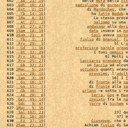
  602 
  Ap  21: 19
|                delle 
mura
 della 
cit
  603 
 Gdt  10: 21
|             
padiglione
 di 
porpora
 e
  604 
 Est   2: 15
|                  di 
Mardocheo
, che 
  605 
  Tb  14: 10
|                    ha 
fatto
Nadab
 a
  606 
 1Re   6: 33
|                     Lo stesso proce
  607 
  At  27:  2
|                     
Salimmo
 su una 
  608 
  At  27: 27
|                  
andavamo
 alla 
deri
  609 
1Sam  18: 19
|                   
data
 invece in 
mo
  610
2Sam  21:  8
|                    
Saul
 aveva 
parto
  611 
  Tb   1:  1
|               
figlio
 di 
Anàniel
, 
fi
  612 
 Prv  29:  5
|                              5] L'
u
  613 
  Gd   1: 16
|             
proferisce
parole
orgog
  614 
  Dt  33: 29
|                     I tuoi 
nemici
 v
  615 
 Prv  19:  6
|                          6] Molti s
  616 
 Prv  25: 27
|               
lasciarsi
prendere
 da
  617 
  Gb  32: 21
|                  in 
faccia
 ad alcun
  618 
2Mac   5: 24
|               
uccidere
 quanti erano
  619 
  Lv  20: 10
|                   
prossimo
, l'
adult
  620
 Sap   3: 16
|                             16] I 
f
  621 
  Gs  18: 17
|                   di 
fronte
 alla 
sa
  622 
  Gs  15:  7
|                   di 
fronte
 alla 
sa
  623 
  Gb  30:  7
|                
urlano
 ~e sotto i ro
  624 
  Ap  20:  8
|                    
terra
, 
Gog
 e 
Mag
  625 
 Ger  49: 14
|                   
inviato
 fra le 
na
  626 
 Gdc   9: 47
|                   
torre
 di 
Sichem
 s
  627 
1Mac   5: 56
|                                    
  628 
 Sal 102: 23
|                              23] qu
  629 
  Ez  16: 36
|                               37] e
  630
  Ez  37: 19
|                    
Giuseppe
, che è 
  631 
2Sam  23: 33
|                 Achiàm 
figlio
 di Sa