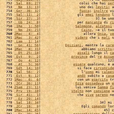
  752 
 Sal  69: 27
|                   colui che hai 
per
  753 
  Ne  13: 13
|                   uno dei 
leviti
; a
  754 
 Ger  36: 32
|                   
fuoco
; 
inoltre
 vi
  755 
 Sal  11:  2
|                  gli 
empi
tendono
 l
  756 
 Sir  27:  3
|                           3] Se uno
  757 
  Gb  24:  8
|                  per 
mancanza
 di 
ri
  758 
 1Re   1: 50
|                 
Salomone
, 
alzatosi
  759 
  Nm  24: 21
|                    
Caino
, ~e il tuo
  760
2Mac   4:  4
|                     allora 
Onia
, 
ve
  761 
1Mac   3: 42
|                 
videro
 che i 
mali
 s
  762 
 Lam   1: 14
|                                    
  763 
  Gn  41: 56
|            
Egiziani
, mentre la 
care
  764 
1Mac   8: 31
|                    abbiamo 
scritto
:
  765 
  Dt  25: 18
|                  
assalì
 lungo il 
ca
  766 
 Est   9:  2
|               
province
 del 
re
Assue
  767 
  Qo   4: 12
|                                 12]
  768 
  At   5: 36
|                
essere
 qualcuno, e a
  769 
 Gdt  14: 10
|                  si fece 
circoncide
  770
 Sal  56:  2
|                    l'
uomo
 mi 
calpes
  771 
 Est   6: 12
|                  
andò
 subito a 
casa
  772 
1Mac   6:  6
|                  con un 
esercito
 tr
  773 
 2Cr  26: 11
|                 
Ozia
possedeva
 un 
e
  774 
2Sam  23: 11
|                 lui veniva 
Sammà
fi
  775 
 Prv  19: 10
|               
stolto
 non 
conviene
 u
  776 
 Sir  41:  1
|                  che 
vive
sereno
 ne
  777 
  Ez  20: 14
|                                    
  778 
 Sal  18: 34
|                             34] mi 
  779 
 2Cr  19:  9
|                    Egli 
comandò
 lor
  780
1Mac  14: 45
|                               45] c
  781 
  Es  29: 26
|                
presentazione
 dell'
o