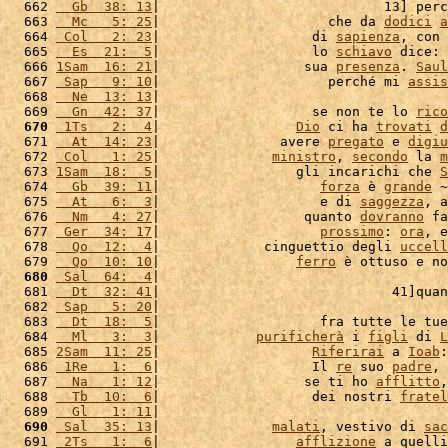
  662 
  Gb  38: 13
|                            13] perc
  663 
  Mc   5: 25
|                     che da 
dodici
a
  664 
 Col   2: 23
|                   di 
sapienza
, con 
  665 
  Es  21:  5
|                   lo 
schiavo
 dice: 
  666 
1Sam  16: 21
|                  sua 
presenza
. 
Saul
  667 
 Sap   9: 10
|                     perché mi 
assis
  668 
  Ne  13: 13
|                                    
  669 
  Gn  42: 37
|                   se non te lo 
rico
  670
 1Ts   2:  4
|                 
Dio
 ci ha 
trovati
d
  671 
  At  14: 23
|               avere 
pregato
 e 
digiu
  672 
 Col   1: 25
|              
ministro
, 
secondo
 la 
m
  673 
1Sam  18:  5
|                 gli incarichi che 
S
  674 
  Gb  39: 11
|                    
forza
 è 
grande
 ~
  675 
  At   6:  3
|                    e di 
saggezza
, a
  676 
  Nm   4: 27
|                  quanto 
dovranno
 fa
  677 
 Ger  34: 17
|                    
prossimo
: 
ora
, e
  678 
  Qo  12:  4
|             cinguettio degli 
uccell
  679 
  Qo  10: 10
|                 
ferro
 è ottuso e no
  680
 Sal  64:  4
|                                    
  681 
  Dt  32: 41
|                             41]quan
  682 
 Sap   5: 20
|                                    
  683 
  Dt  18:  5
|                    fra tutte le tue
  684 
  Ml   3:  3
|            
purificherà
 i 
figli
 di 
L
  685 
2Sam  11: 25
|                   
Riferirai
 a 
Ioab
:
  686 
 1Re   1:  6
|                   Il 
re
 suo 
padre
, 
  687 
  Na   1: 12
|                  se ti ho 
afflitto
,
  688 
  Tb  10:  6
|                   dei nostri 
fratel
  689 
  Gl   1: 11
|                                    
  690
 Sal  35: 13
|              
malati
, vestivo di 
sac
  691 
 2Ts   1:  6
|                 
afflizione
 a quelli