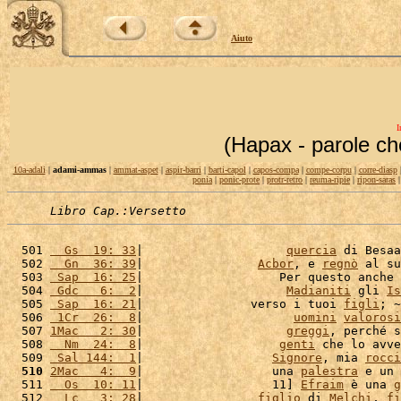
Aiuto
I
(Hapax - parole ch
10a-adali
|
adami-ammas
|
ammat-aspet
|
aspir-barri
|
barti-capol
|
capos-compa
|
compe-corpu
|
corre-diasp
ponia
|
ponic-prote
|
protr-retro
|
reuma-ripie
|
ripon-saras
Libro Cap.:Versetto
  501 
  Gs  19: 33
|                    
quercia
 di Besaa
  502 
  Gn  36: 39
|                
Acbor
, e 
regnò
 al su
  503 
 Sap  16: 25
|                   Per questo anche 
  504 
 Gdc   6:  2
|                    
Madianiti
 gli 
Is
  505 
 Sap  16: 21
|               verso i tuoi 
figli
; ~
  506 
 1Cr  26:  8
|                     
uomini
valorosi
  507 
1Mac   2: 30
|                    
greggi
, perché s
  508 
  Nm  24:  8
|                   
genti
 che lo avve
  509 
 Sal 144:  1
|                  
Signore
, mia 
rocci
  510
2Mac   4:  9
|                  una 
palestra
 e un 
  511 
  Os  10: 11
|                  11] 
Efraim
 è una 
g
  512 
  Lc   3: 28
|                
figlio
 di 
Melchi
, 
fi