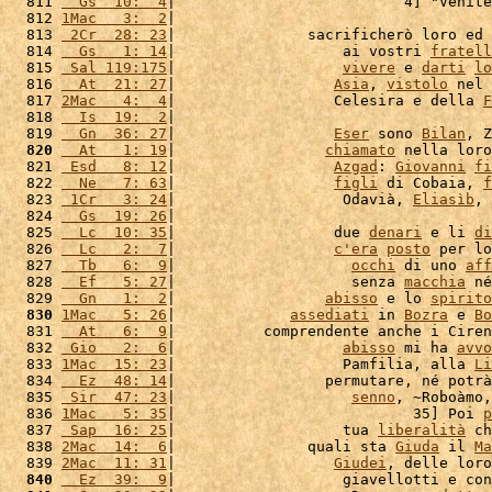
  811 
  Gs  10:  4
|                          4] "Venite
  812 
1Mac   3:  2
|                                    
  813 
 2Cr  28: 23
|               sacrificherò loro ed 
  814 
  Gs   1: 14
|                   ai vostri 
fratell
  815 
 Sal 119:175
|                   
vivere
 e 
darti
lo
  816 
  At  21: 27
|                  
Asia
, 
vistolo
 nel 
  817 
2Mac   4:  4
|                  Celesira e della 
F
  818 
  Is  19:  2
|                                    
  819 
  Gn  36: 27
|                  
Eser
 sono 
Bilan
, Z
  820
  At   1: 19
|                 
chiamato
 nella loro
  821 
 Esd   8: 12
|                  
Azgad
: 
Giovanni
fi
  822 
  Ne   7: 63
|                  
figli
 di Cobaia, 
f
  823 
 1Cr   3: 24
|                   Odavià, 
Eliasìb
, 
  824 
  Gs  19: 26
|                                    
  825 
  Lc  10: 35
|                  due 
denari
 e li 
di
  826 
  Lc   2:  7
|                  
c'
era
posto
 per lo
  827 
  Tb   6:  9
|                    
occhi
 di uno 
aff
  828 
  Ef   5: 27
|                    senza 
macchia
 né
  829 
  Gn   1:  2
|                 
abisso
 e lo 
spirito
  830
1Mac   5: 26
|             
assediati
 in 
Bozra
 e 
Bo
  831 
  At   6:  9
|          comprendente anche i Ciren
  832 
 Gio   2:  6
|                   
abisso
 mi ha 
avvo
  833 
1Mac  15: 23
|                   Pamfilia, alla 
Li
  834 
  Ez  48: 14
|                 permutare, né potrà
  835 
 Sir  47: 23
|                    
senno
, ~Roboàmo,
  836 
1Mac   5: 35
|                           35] Poi 
p
  837 
 Sap  16: 25
|                   tua 
liberalità
 ch
  838 
2Mac  14:  6
|               quali sta 
Giuda
 il 
Ma
  839 
2Mac  11: 31
|                  
Giudei
, delle loro
  840
  Ez  39:  9
|                   giavellotti e con