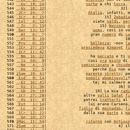
  543 
  Gv  19: 24
|                 
sorte
 a chi 
tocca
. 
  544 
  Gv  18: 32
|                                32] 
  545 
 2Cr  24:  7
|                  
Atalia
, infatti, e
  546 
 1Cr   8: 15
|                         15] 
Zebadia
  547 
 Col   4: 12
|                    siate 
saldi
, 
per
  548 
  Zc   2: 15
|                       15] 
Nazioni
n
  549 
 Ger  13: 11
|                    
uomo
, così io vo
  550
  At   6:  7
|                   gran 
numero
 di 
sa
  551 
  At   8: 10
|                                  10
  552 
 Prv   6: 25
|                   
bellezza
; ~non 
la
  553 
 1Cr  27: 25
|               
presiedeva
Azmàvet
fi
  554 
 1Cr  11: 42
|                                    
  555 
  Nm  16: 22
|                   ha 
peccato
 e ti 
v
  556 
  Is  54:  9
|                  così 
ora
giuro
 di 
  557 
  Ne   4:  1
|               
cominciavano
 a 
chiude
  558 
  Qo   5:  5
|                    perché 
Dio
 non a
  559 
2Sam  19: 43
|                 
parente
stretto
; pe
  560
 Esd   9: 14
|                 
popoli
abominevoli
?
  561 
  Ez  16: 41
|                    te; mi calmerò e
  562 
  Gs  15: 36
|                               36] S
  563 
  Gb  29: 19
|                     19] La mia 
radi
  564 
 1Cr  27: 29
|                altre 
valli
Safat
fi
  565 
  Os  11:  8
|                potrei 
trattarti
 al 
  566 
 Est   1: 14
|                  lui erano Carsenà,
  567 
  Lc   3: 33
|              
figlio
 di 
Aminadàb
, 
fi
  568 
 1Cr  12: 21
|                dalla sua 
parte
 i 
ma
  569 
  Gn  10: 27
|                                    
  570
1Mac  11: 54
|                 
ritornò
 con 
Antioco
  571 
2Sam   3:  4
|                               4] il