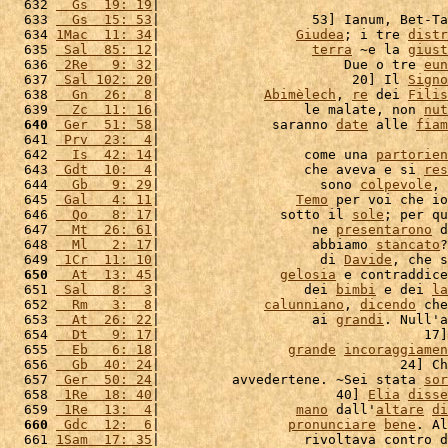
  632 
  Gs  19: 19
|                                    
  633 
  Gs  15: 53
|                   53] Ianum, Bet-Ta
  634 
1Mac  11: 34
|                 
Giudea
; i tre 
distr
  635 
 Sal  85: 12
|                   
terra
 ~e la 
giust
  636 
 2Re   9: 32
|                       Due o tre 
eun
  637 
 Sal 102: 20
|                        20] Il 
Signo
  638 
  Gn  26:  8
|             
Abimèlech
, 
re
 dei 
Filis
  639 
  Zc  11: 16
|                  le malate, non 
nut
  640
 Ger  51: 58
|              saranno 
date
 alle 
fiam
  641 
 Prv  23:  4
|                                    
  642 
  Is  42: 14
|                  come una 
partorien
  643 
 Gdt  10:  4
|                  che aveva e si 
res
  644 
  Gb   9: 29
|                    sono 
colpevole
, 
  645 
 Gal   4: 11
|                 
Temo
 per voi che io
  646 
  Qo   8: 17
|               sotto il 
sole
; per qu
  647 
  Mt  26: 61
|                   ne 
presentarono
 d
  648 
  Ml   2: 17
|                   abbiamo 
stancato
?
  649 
 1Cr  11: 10
|                    di 
Davide
, che s
  650
  At  13: 45
|               
gelosia
 e contraddice
  651 
 Sal   8:  3
|                  dei 
bimbi
 e dei 
la
  652 
  Rm   3:  8
|             
calunniano
, 
dicendo
 che
  653 
  At  26: 22
|                   ai 
grandi
. Null'a
  654 
  Dt   9: 17
|                                 17]
  655 
  Eb   6: 18
|                
grande
incoraggiamen
  656 
  Gb  40: 24
|                              24] Ch
  657 
 Ger  50: 24
|         avvedertene. ~Sei stata 
sor
  658 
 1Re  18: 40
|                      40] 
Elia
disse
  659 
 1Re  13:  4
|                 
mano
 dall'
altare
di
  660
 Gdc  12:  6
|                
pronunciare
bene
. Al
  661 
1Sam  17: 35
|                  rivoltava contro d