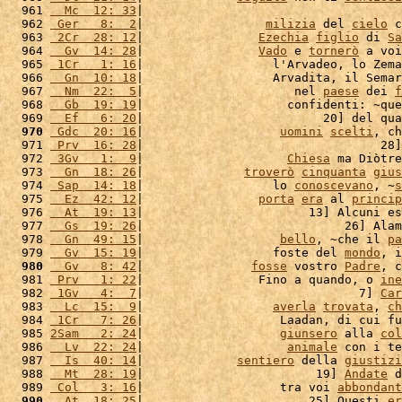
  961 
  Mc  12: 33
|                                    
  962 
 Ger   8:  2
|                 
milizia
 del 
cielo
 c
  963 
 2Cr  28: 12
|                
Ezechia
figlio
 di 
Sa
  964 
  Gv  14: 28
|                
Vado
 e 
tornerò
 a voi
  965 
 1Cr   1: 16
|                  l'Arvadeo, lo Zema
  966 
  Gn  10: 18
|                  Arvadita, il Semar
  967 
  Nm  22:  5
|                     nel 
paese
 dei 
f
  968 
  Gb  19: 19
|                    confidenti: ~que
  969 
  Ef   6: 20
|                         20] del qua
  970
 Gdc  20: 16
|                   
uomini
scelti
, ch
  971 
 Prv  16: 28
|                                 28]
  972 
 3Gv   1:  9
|                    
Chiesa
 ma Diòtre
  973 
  Gn  18: 26
|              
troverò
cinquanta
gius
  974 
 Sap  14: 18
|                  lo 
conoscevano
, ~
s
  975 
  Ez  42: 12
|                
porta
era
 al 
princip
  976 
  At  19: 13
|                       13] Alcuni es
  977 
  Gs  19: 26
|                            26] Alam
  978 
  Gn  49: 15
|                   
bello
, ~che il 
pa
  979 
  Gv  15: 19
|                  foste del 
mondo
, i
  980
  Gv   8: 42
|               
fosse
 vostro 
Padre
, c
  981 
 Prv   1: 22
|                Fino a quando, o 
ine
  982 
 1Gv   4:  7
|                              7] 
Car
  983 
  Lc  15:  9
|                  
averla
trovata
, 
ch
  984 
 1Cr   7: 26
|                   Laadan, di cui fu
  985 
2Sam   2: 24
|                   
giunsero
 alla 
col
  986 
  Lv  22: 24
|                    
animale
 con i te
  987 
  Is  40: 14
|             
sentiero
 della 
giustizi
  988 
  Mt  28: 19
|                        19] 
Andate
 d
  989 
 Col   3: 16
|                   tra voi 
abbondant
  990
  At  18: 25
|                       25] Questi 
er