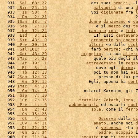
  931 
 Sal  68: 22
|                 dei suoi 
nemici
, ~l
  932 
 Sir  25: 16
|                  
malvagità
 di una 
d
  933 
  Is  58:  4
|                 voi 
digiunate
 fra 
l
  934 
  Dn   2: 21
|                                   2
  935 
1Sam  18:  7
|                
donne
danzavano
 e 
ca
  936 
 Sap   7: 18
|                   e il 
mezzo
 dei 
te
  937 
  Ne  12: 24
|                
cantare
inni
 e 
lodi
 
  938 
 Esd   3: 11
|                  11] Essi 
cantavano
  939 
 Sir  43:  9
|                 
ornamento
splendent
  940
 Prv  30: 13
|                
alteri
 ~e dalle 
cigl
  941 
 Sal 101:  5
|                 farò 
perire
; ~chi h
  942 
 Ger  48: 29
|             
orgoglio
, la sua 
alteri
  943 
2Mac   5: 23
|                  quale più degli al
  944 
  At  19:  1
|               
attraversate
 le 
regio
  945 
  Rt   3:  4
|                   dove egli 
dorme
; 
  946 
  Tb  12: 13
|                  poi tu non hai 
esi
  947 
2Sam  12: 17
|                    presso di lui pe
  948 
  Gn  39: 15
|                Egli, appena ha 
sent
  949 
1Mac   4: 10
|                                    
  950
  Gn  14:  5
|              Astarot-Karnaim, gli Z
  951 
 Sap   7: 10
|                                    
  952 
 1Cr   7: 35
|            
fratello
: 
Zofach
, 
Imna
, 
  953 
 Prv   4:  6
|        
abbandonarla
 ed essa ti 
cust
  954 
  Dn   2: 43
|                 
sola
, come il 
ferro
  955 
  Gs  15: 26
|                                    
  956 
  Ct   4:  8
|                    
Osserva
 dalla 
ci
  957 
 1Gv   4: 11
|                  
amato
, anche noi 
d
  958 
  Dt  32: 32
|                   è 
velenosa
, ~ha 
g
  959 
  Gn  27: 34
|                    
padre
, 
scoppiò
 i
  960
  Dt  21: 14
|             
seguito
 non ti 
sentissi