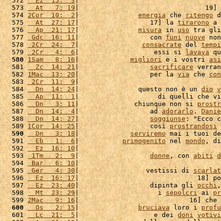
  572 
  Ez  15:  3
|                                    
  573 
  At   7: 19
|                                19] 
  574 
2Cor  10:  2
|               
energia
 che 
ritengo
 d
  575 
  At  27: 17
|                  17] la 
tirarono
 a 
  576 
  Ap  21: 17
|               
misura
 in 
uso
 tra gli
  577 
 Gdc  16: 11
|                  con 
funi
nuove
 non
  578 
 2Cr  24:  7
|                
consacrate
 del 
tempi
  579 
 2Cr   4:  6
|                   essi si 
lavava
 qu
  580
1Sam   8: 16
|             
migliori
 e i vostri 
asi
  581 
  Zc  14: 21
|                  
sacrificare
 verran
  582 
1Mac  13: 20
|                  per la 
via
 che 
con
  583 
 2Cr  11:  9
|                                    
  584 
  Dn  14: 24
|               questo non è un 
dio
v
  585 
  Ap  11:  1
|                    di quelli che vi
  586 
  Dn   3: 11
|              chiunque non si 
prostr
  587 
  Dn  14:  4
|                  ad 
adorarlo
. 
Danie
  588 
  Dn  14: 27
|                  
soggiunse
: "Ecco c
  589 
1Cor  14: 25
|                  così 
prostrandosi
 
  590
  Dn   3: 18
|             
serviremo
 mai i tuoi de
  591 
  Eb   1:  6
|           
primogenito
 nel 
mondo
, di
  592 
  Ez  16: 10
|                                    
  593 
 1Tm   2:  9
|                  
donne
, con 
abiti
d
  594 
 Bar   6: 10
|                                    
  595 
 Ger   4: 30
|                 vestissi di 
scarlat
  596 
  Ez  16: 17
|                              18] po
  597 
  Ez  23: 40
|                  dipinta gli 
occhi
,
  598 
  Mt  23: 29
|                    i 
sepolcri
 ai 
pr
  599 
2Mac   9: 16
|                            16] che 
  600
  Os   2: 15
|               
bruciava
 loro i 
profu
  601 
  Lc  21:  5
|                   e dei 
doni
votivi