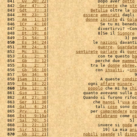
  841 
  Gv  20: 22
|                    Dopo aver 
detto
 
  842 
 Ger  47:  2
|                    
torrente
 che 
str
  843 
 Gdt   7:  3
|                 
Betulia
 oltre la 
so
  844 
  Mt  23:  5
|              
essere
ammirati
 dagli 
  845 
  Am   1: 13
|               
donne
incinte
 di 
Gàla
  846 
 1Cr   4: 10
|                     Se tu mi benedi
  847 
  Is  57:  4
|                    divertirvi? ~Con
  848 
  Dt  19:  8
|                    8]Se il 
Signore
 
  849 
  Is  54:  3
|                               3] po
  850
  Es  34: 24
|                  le 
nazioni
 davanti
  851 
  Mt  24:  6
|                    
guerre
. 
Guardate
  852 
  Mc  13:  7
|           
sentirete
parlare
 di 
guer
  853 
  Es   2:  9
|                    con te questo 
ba
  854 
  Gb   3: 12
|                   perché due 
mammel
  855 
  Es   2:  7
|                 tra le 
donne
ebree
,
  856 
  Gb  16: 10
|                   con 
insulti
, ~
ins
  857 
  Gn  34:  9
|                                   9
  858 
1Sam  11:  2
|                     A queste 
condiz
  859 
  Es  18: 22
|                ogni 
affare
minore
. 
  860
 1Re  12:  9
|                
popolo
 che mi ha 
chi
  861 
 Gio   1:  5
|              quanto avevano sulla 
n
  862 
  At  27: 38
|              Quando si furono rifoc
  863 
 Ger  31: 30
|                  che 
mangi
 l'
uva
ac
  864 
 Gal   4: 24
|                   tali 
cose
 sono 
de
  865 
 Prv   1:  6
|                 per 
comprendere
pro
  866 
 Est   9:19a
|                   
celebrano
 come 
gi
  867 
 Sal  70:  5
|                                 5] 
  868 
  Is  22: 13
|                    invece si 
gode
 e
  869 
 Sir  51: 19
|                      19] La mia 
ani
  870
  Gb  12: 21
|              
nobili
spande
 il 
dispr