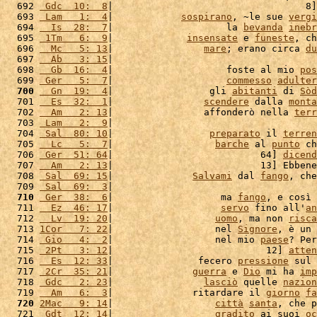
  692 
 Gdc  10:  8
|                                  8]
  693 
 Lam   1:  4
|            
sospirano
, ~le sue 
vergi
  694 
  Is  28:  7
|                    la 
bevanda
inebr
  695 
 1Tm   6:  9
|             
insensate
 e 
funeste
, ch
  696 
  Mc   5: 13
|                
mare
; erano circa 
du
  697 
  Ab   3: 15
|                                    
  698 
  Gb  16:  4
|                    foste al mio 
pos
  699 
 Ger   5:  7
|                    
commesso
adulter
  700
  Gn  19:  4
|                 gli 
abitanti
 di 
Sòd
  701 
  Es  32:  1
|                
scendere
 dalla 
monta
  702 
  Am   2: 13
|                affonderò nella 
terr
  703 
 Lam   2:  9
|                                    
  704 
 Sal  80: 10
|                 
preparato
 il 
terren
  705 
  Lc   5:  7
|                  
barche
 al 
punto
 ch
  706 
 Ger  51: 64
|                          64] 
dicend
  707 
  Am   2: 13
|                          13] Ebbene
  708 
 Sal  69: 15
|              
Salvami
 dal 
fango
, che
  709 
 Sal  69:  3
|                                    
  710
 Ger  38:  6
|                   ma 
fango
, e così 
  711 
  Ez  46: 17
|                   
servo
 fino all'
an
  712 
  Lv  19: 20
|                  
uomo
, ma non 
risca
  713 
1Cor   7: 22
|                  nel 
Signore
, è un 
  714 
 Gio   4:  2
|                  nel mio 
paese
? Per
  715 
 2Pt   3: 12
|                           12] 
atten
  716 
  Es  12: 33
|               fecero 
pressione
 sul 
  717 
 2Cr  35: 21
|              
guerra
 e 
Dio
 mi ha 
imp
  718 
 Gdc   2: 23
|                
lasciò
 quelle 
nazion
  719 
  Am   6:  3
|              ritardare il 
giorno
fa
  720
2Mac   9: 14
|                  
città
santa
, che p
  721 
 Gdt  12: 14
|                  
gradito
 ai suoi 
oc