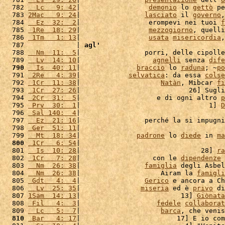
  782 
  Lc   9: 42
|                 
demonio
 lo 
gettò
 pe
  783 
2Mac   9: 24
|                
lasciato
 il 
governo
,
  784 
  Ez  32:  2
|                 erompevi nei tuoi 
f
  785 
 1Re  18: 29
|                 
mezzogiorno
, quelli
  786 
 1Tm   1: 13
|                 
usata
misericordia
,
  787             | 
agl'
  788 
  Nm  11:  5
|                porri, delle cipolle
  789 
  Lv  14: 10
|                  
agnelli
 senza 
dife
  790
  Is  40: 11
|              
braccio
 lo 
raduna
; ~
po
  791 
 2Re   4: 39
|            
selvatica
: da essa 
colse
  792 
 1Cr  11: 38
|                    
Natàn
, Mibcar 
fi
  793 
 1Cr  27: 26
|                           26] Sugli
  794 
 2Cr  31:  5
|                   e di ogni altro 
p
  795 
 Prv  30:  1
|                                1] 
D
  796 
 Sal 140:  4
|                                    
  797 
  Ez  21: 16
|                perché la si impugni
  798 
 Ger  51: 11
|                                    
  799 
  Mt  18: 34
|              
padrone
 lo 
diede
 in 
ma
  800
 1Cr   6: 54
|                                    
  801 
  Is  10: 28
|                              28] 
ra
  802 
 1Cr   7: 28
|                  con le 
dipendenze
 
  803 
  Nm  26: 38
|                
famiglia
 degli Asbel
  804 
  Nm  26: 38
|                    Airam la 
famigli
  805 
 Gdt   4:  4
|                
Gerico
 e ancora a Ch
  806 
  Lv  25: 35
|               
miseria
 ed è 
privo
 di
  807 
1Sam  14: 13
|                         13] 
Giònata
  808 
 Fil   4:  3
|                   
fedele
collaborat
  809 
  Lc   5:  7
|                    
barca
, che venis
  810
 Bar   4: 17
|                        17] E io com