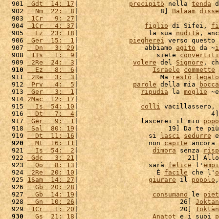
  901 
 Gdt  14: 17
|             
precipitò
 nella 
tenda
 d
  902 
  Nm  22:  8
|                     8] 
Balaam
disse
  903 
 1Cr   9: 27
|                                    
  904 
 1Cr   4: 37
|                 
figlio
 di Sifei, 
fi
  905 
  Ez  23: 18
|                  la sua 
nudità
, anc
  906 
 Ger  15:  1
|             
piegherei
 verso questo 
  907 
  Dn   3: 29
|                 abbiamo 
agito
 da ~
i
  908 
 1Ts   1:  9
|                    siete 
convertiti
  909 
 2Re  24:  3
|              
volere
 del 
Signore
, ch
  910
  Ez   8:  6
|                   
Israele
commette
 
  911 
 2Re   3:  3
|                     Ma 
restò
legato
  912 
 Prv   4:  5
|              
parole
 della mia 
bocca
  913 
 Ger   3:  1
|                
ripudia
 la 
moglie
 ~e
  914 
2Mac  12: 17
|                                    
  915 
  Is  54: 10
|                
colli
 vacillassero, 
  916 
  Dt   7:  4
|                                  4]
  917 
 Ger   9:  1
|                lascerei il mio 
popo
  918 
 Sal  80: 19
|                       19] Da te più
  919 
  Dt  11: 16
|                  si 
lasci
sedurre
 e
  920
  Mt  16: 11
|                  non 
capite
 ancora 
  921 
  Is  54:  2
|                   
dimora
 senza 
risp
  922 
 Gdc   3: 21
|                            21] Allo
  923 
  Qo   8: 13
|                  sarà 
felice
 l'
empi
  924 
 2Re  20: 10
|                    È 
facile
 che l'
o
  925 
1Sam  14: 27
|                  
giurare
 il 
popolo
,
  926 
  Gb  20: 28
|                                    
  927 
  Gb  14: 19
|                   
consumano
 le 
piet
  928 
  Gn  10: 26
|                          26] 
Joktan
  929 
 1Cr   1: 20
|                          20] 
Ioktàn
  930
  Gs  21: 18
|                   
Anatot
 e i suoi 
p