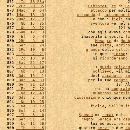
  871 
  Is  33:23a
|                                   2
  872 
 2Cr  20: 35
|                  
Giòsafat
, 
re
 di 
Gi
  873 
1Mac   9: 64
|                   
attaccò
 per molti
  874 
1Mac  13: 43
|             
circondò
 di 
accampament
  875 
2Mac  12:  3
|                    e con i 
figli
 su
  876 
  Gb  15: 35
|                   
sventura
 ~e nel s
  877 
  Os   9: 12
|                               12] A
  878 
2Sam  12:  3
|                  che egli aveva 
com
  879 
  Ef   6:  4
|               inasprite i vostri 
fi
  880
 2Re   3:  4
|                     
Mesa
re
 di 
Moab
  881 
 Ger  31: 24
|                   sue 
città
, 
agrico
  882 
 2Re  10:  6
|                 
grandi
 della 
città
,
  883 
  Is   7: 21
|                    in quel 
giorno
: 
  884 
  Zc  10:  9
|                    si 
ricorderanno
 
  885 
 Sal  25: 17
|                                    
  886 
 Sir  38: 14
|                    li 
guidi
felicem
  887 
  Gb   7: 13
|                    
sollievo
, ~il mi
  888 
 Gdt  15:  1
|                   dell'
accaduto
, 
re
  889 
 Bar   4: 33
|                  per la tua 
caduta
 
  890
 Ger  31: 13
|                              13] Al
  891 
  Ez   7: 12
|                     chi ha 
comprato
  892 
  Ne  12: 43
|                    
numerosi
sacrifi
  893 
 Gdt   2:  3
|            
distruzione
 chiunque non
  894 
  Ne  10: 25
|                                    
  895 
  Ne   3: 12
|                   
figlie
, 
Sallùm
fi
  896 
 Sof   2: 14
|                                    
  897 
  Tb   5:  6
|              
Spesso
 mi 
recai
 nella 
  898 
 Ger  51: 59
|               
regno
. 
Seraià
era
cap
  899 
  Lc  11: 26
|                   lui ed essi 
entra
  900
  Tb   9:  5
|              quattro 
servi
 e due 
ca