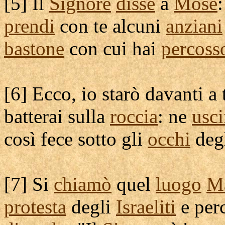
[
5] Il
Signore
disse
a
Mosè
:
prendi
con te alcuni
anziani
bastone
con cui hai
percoss
[
6] Ecco, io starò davanti a 
batterai
sulla
roccia
: ne
usci
così fece sotto gli
occhi
deg
[
7] Si
chiamò
quel
luogo
M
protesta
degli
Israeliti
e per