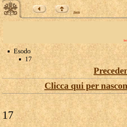
Aiuto
Int
Esodo
17
Precede
Clicca qui per nascon
17