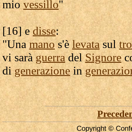
mio
vessillo
"
[
16] e
disse
:
"Una
mano
s'è
levata
sul
tr
vi sarà
guerra
del
Signore
c
di
generazione
in
generazio
Precede
Copyright © Confe