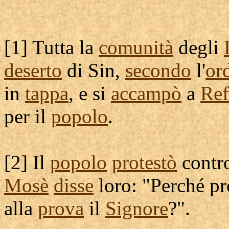
[
1] Tutta la
comunità
degli
deserto
di Sin,
secondo
l'
or
in
tappa
, e si
accampò
a
Ref
per il
popolo
.
[
2] Il
popolo
protestò
contr
Mosè
disse
loro: "Perché
pr
alla
prova
il
Signore
?".