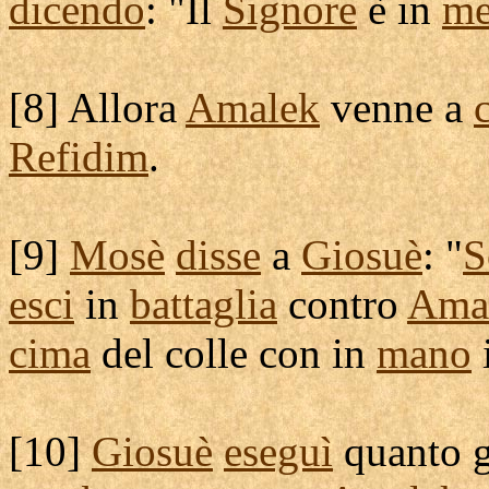
dicendo
: "Il
Signore
è in
me
[
8] Allora
Amalek
venne a
Refidim
.
[
9]
Mosè
disse
a
Giosuè
: "
S
esci
in
battaglia
contro
Ama
cima
del colle con in
mano
[
10]
Giosuè
eseguì
quanto g