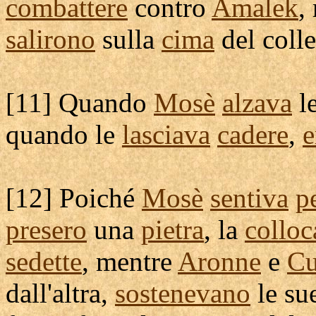
combattere
contro
Amalek
,
salirono
sulla
cima
del colle
[
11] Quando
Mosè
alzava
l
quando le
lasciava
cadere
,
e
[
12] Poiché
Mosè
sentiva
p
presero
una
pietra
, la
collo
sedette
, mentre
Aronne
e
Cu
dall'altra,
sostenevano
le su