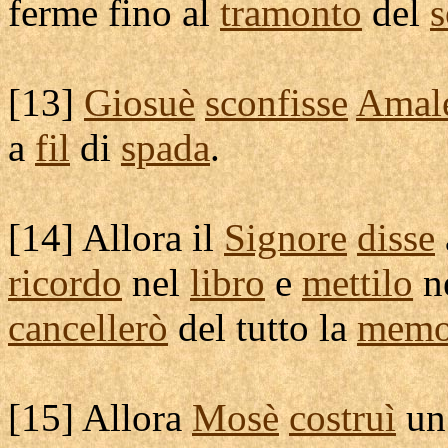
ferme
fino al
tramonto
del
s
[
13]
Giosuè
sconfisse
Amal
a
fil
di
spada
.
[
14] Allora il
Signore
disse
ricordo
nel
libro
e
mettilo
n
cancellerò
del tutto la
memo
[
15] Allora
Mosè
costruì
u