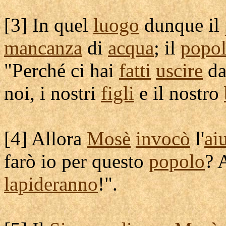
[
3] In quel
luogo
dunque il
mancanza
di
acqua
; il
popo
"Perché ci hai
fatti
uscire
dal
noi, i nostri
figli
e il nostro
[
4] Allora
Mosè
invocò
l'
ai
farò io per questo
popolo
? 
lapideranno
!".