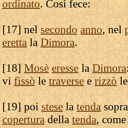
ordinato
. Così fece:
[
17] nel
secondo
anno
, nel
eretta
la
Dimora
.
[
18]
Mosè
eresse
la
Dimora
vi
fissò
le
traverse
e
rizzò
l
[
19] poi
stese
la
tenda
sopra
copertura
della
tenda
, come