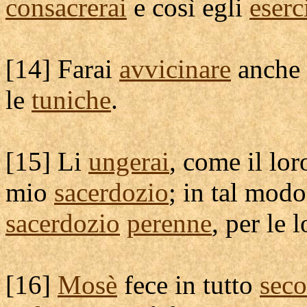
consacrerai
e così egli
eserc
[
14] Farai
avvicinare
anche 
le
tuniche
.
[
15] Li
ungerai
, come il lo
mio
sacerdozio
; in tal modo
sacerdozio
perenne
, per le 
[
16]
Mosè
fece in tutto
sec