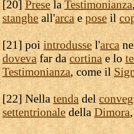
[
20]
Prese
la
Testimonianza
stanghe
all'
arca
e
pose
il
co
[
21] poi
introdusse
l'
arca
ne
doveva
far da
cortina
e lo
t
Testimonianza
, come il
Sig
[
22] Nella
tenda
del
conveg
settentrionale
della
Dimora