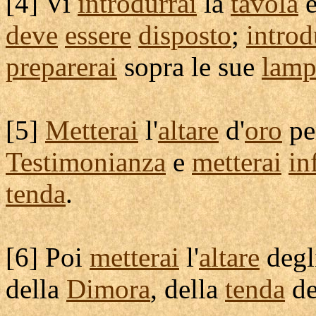
[
4] Vi
introdurrai
la
tavola
deve
essere
disposto
;
introd
preparerai
sopra le sue
lamp
[
5]
Metterai
l'
altare
d'
oro
pe
Testimonianza
e
metterai
in
tenda
.
[
6] Poi
metterai
l'
altare
degl
della
Dimora
, della
tenda
d