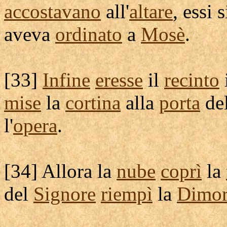
accostavano
all'
altare
, essi 
aveva
ordinato
a
Mosè
.
[
33]
Infine
eresse
il
recinto
mise
la
cortina
alla
porta
de
l'
opera
.
[
34] Allora la
nube
coprì
la
del
Signore
riempì
la
Dimo