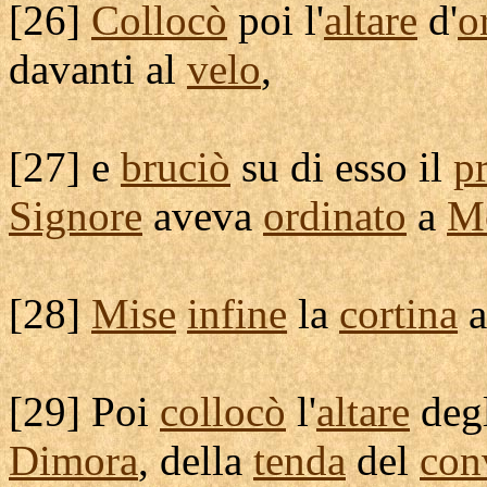
[
26]
Collocò
poi l'
altare
d'
o
davanti al
velo
,
[
27] e
bruciò
su di esso il
p
Signore
aveva
ordinato
a
M
[
28]
Mise
infine
la
cortina
a
[
29] Poi
collocò
l'
altare
deg
Dimora
, della
tenda
del
con