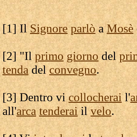
[
1] Il
Signore
parlò
a
Mosè
[
2] "Il
primo
giorno
del
pri
tenda
del
convegno
.
[
3] Dentro vi
collocherai
l'
a
all'
arca
tenderai
il
velo
.