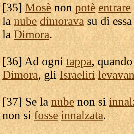
[
35]
Mosè
non
potè
entrare
la
nube
dimorava
su di essa
la
Dimora
.
[
36] Ad ogni
tappa
, quando
Dimora
, gli
Israeliti
levava
[
37] Se la
nube
non si
innal
non si
fosse
innalzata
.