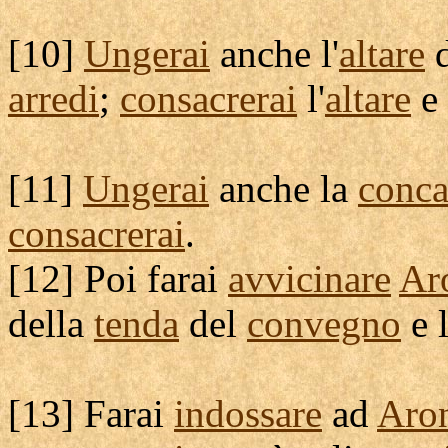
[
10]
Ungerai
anche l'
altare
d
arredi
;
consacrerai
l'
altare
e 
[
11]
Ungerai
anche la
conc
consacrerai
.
[
12] Poi farai
avvicinare
Ar
della
tenda
del
convegno
e 
[
13] Farai
indossare
ad
Aro