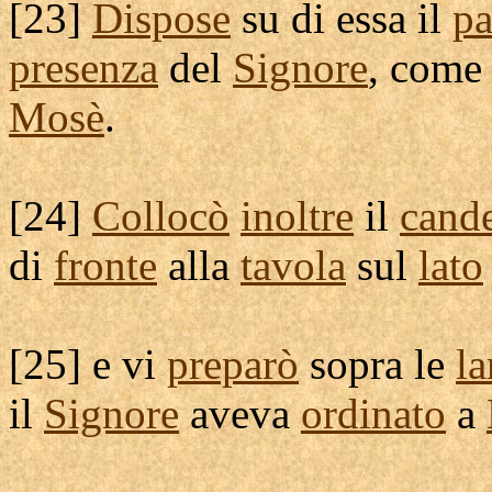
[
23]
Dispose
su di essa il
p
presenza
del
Signore
, come
Mosè
.
[
24]
Collocò
inoltre
il
cand
di
fronte
alla
tavola
sul
lato
[
25] e vi
preparò
sopra le
l
il
Signore
aveva
ordinato
a