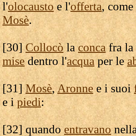
l'
olocausto
e l'
offerta
, come
Mosè
.
[
30]
Collocò
la
conca
fra l
mise
dentro l'
acqua
per le
a
[
31]
Mosè
,
Aronne
e i suoi
e i
piedi
:
[
32] quando
entravano
nell