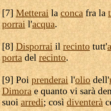
[
7]
Metterai
la
conca
fra la
porrai
l'
acqua
.
[
8]
Disporrai
il
recinto
tutt'
porta
del
recinto
.
[
9] Poi
prenderai
l'
olio
dell'
Dimora
e quanto vi sarà den
suoi
arredi
; così
diventerà
c