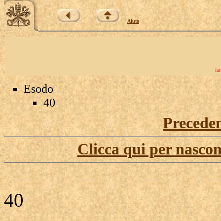
Aiuto
Int
Esodo
40
Precede
Clicca qui per nascon
40